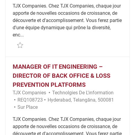
TJX Companies. Chez TJX Companies, chaque jour
apporte de nouvelles occasions de croissance, de
découverte et d'accomplissement. Vous ferez partie
d'une équipe dynamique qui prône la diversité,
enc...
Sauvegarder Manager of IT Engineering – Global W
MANAGER OF IT ENGINEERING –
DIRECTOR OF BACK OFFICE & LOSS
PREVENTION PLATFORMS
Catégorie
TJX Companies
Technolgies De L'information
ID Requis
Emplacement
REQ108723
Hyderabad, Telangāna, 500081
Remote
Sur Place
TJX Companies. Chez TJX Companies, chaque jour
apporte de nouvelles occasions de croissance, de
découverte et d'accomplissement. Vous ferez partie