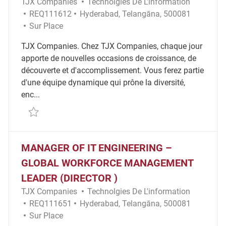
Catégorie
TJX Companies
Technolgies De L'information
ID Requis
Emplacement
REQ111612
Hyderabad, Telangāna, 500081
Remote
Sur Place
TJX Companies. Chez TJX Companies, chaque jour
apporte de nouvelles occasions de croissance, de
découverte et d'accomplissement. Vous ferez partie
d'une équipe dynamique qui prône la diversité,
enc...
Sauvegarder Integrations - Senior Engineer REQ111
MANAGER OF IT ENGINEERING –
GLOBAL WORKFORCE MANAGEMENT
LEADER (DIRECTOR )
Catégorie
TJX Companies
Technolgies De L'information
ID Requis
Emplacement
REQ111651
Hyderabad, Telangāna, 500081
Remote
Sur Place