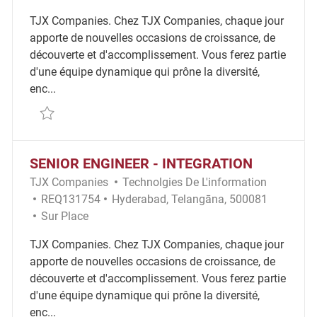
TJX Companies. Chez TJX Companies, chaque jour
apporte de nouvelles occasions de croissance, de
découverte et d'accomplissement. Vous ferez partie
d'une équipe dynamique qui prône la diversité,
enc...
Sauvegarder WFM IT Engineering Manager REQ109
SENIOR ENGINEER - INTEGRATION
Catégorie
TJX Companies
Technolgies De L'information
ID Requis
Emplacement
REQ131754
Hyderabad, Telangāna, 500081
Remote
Sur Place
TJX Companies. Chez TJX Companies, chaque jour
apporte de nouvelles occasions de croissance, de
découverte et d'accomplissement. Vous ferez partie
d'une équipe dynamique qui prône la diversité,
enc...