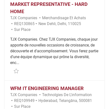
MARKET REPRESENTATIVE - HARD
HOME
Catégorie
TJX Companies
Merchandisage Et Achats
ID Requis
Emplacement
REQ130865
New Dehli, Delhi, 110025
Remote
Sur Place
TJX Companies. Chez TJX Companies, chaque jour
apporte de nouvelles occasions de croissance, de
découverte et d'accomplissement. Vous ferez partie
d'une équipe dynamique qui prône la diversité,
enc...
Sauvegarder Market Representative - Hard Home R
WFM IT ENGINEERING MANAGER
Catégorie
TJX Companies
Technolgies De L'information
ID Requis
Emplacement
REQ109949
Hyderabad, Telangāna, 500081
Remote
Sur Place