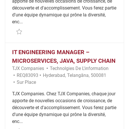
apporte de nouvelles occasions de croissance, de
découverte et d'accomplissement. Vous ferez partie
d'une équipe dynamique qui prône la diversité,
enc...
Sauvegarder Java Developer with Oracle Xstore - St
IT ENGINEERING MANAGER –
MICROSERVICES, JAVA, SUPPLY CHAIN
Catégorie
TJX Companies
Technolgies De L'information
ID Requis
Emplacement
REQ83093
Hyderabad, Telangāna, 500081
Remote
Sur Place
TJX Companies. Chez TJX Companies, chaque jour
apporte de nouvelles occasions de croissance, de
découverte et d'accomplissement. Vous ferez partie
d'une équipe dynamique qui prône la diversité,
enc...