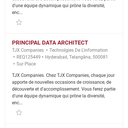
d'une équipe dynamique qui prône la diversité,
enc...
Sauvegarder Manager of IT Engineering – Director o
PRINCIPAL DATA ARCHITECT
Catégorie
TJX Companies
Technolgies De L'information
ID Requis
Emplacement
REQ125449
Hyderabad, Telangāna, 500081
Remote
Sur Place
TJX Companies. Chez TJX Companies, chaque jour
apporte de nouvelles occasions de croissance, de
découverte et d'accomplissement. Vous ferez partie
d'une équipe dynamique qui prône la diversité,
enc...
Sauvegarder Principal Data Architect REQ125449