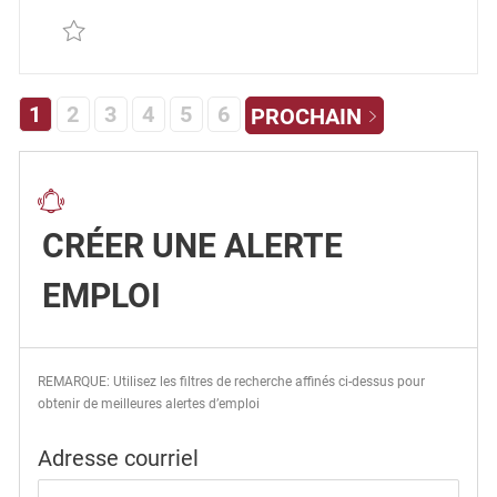
Sauvegarder Senior Engineer - Integration REQ13175
1
2
3
4
5
6
PROCHAIN
CRÉER UNE ALERTE
EMPLOI
REMARQUE: Utilisez les filtres de recherche affinés ci-dessus pour
obtenir de meilleures alertes d’emploi
Required
Adresse courriel