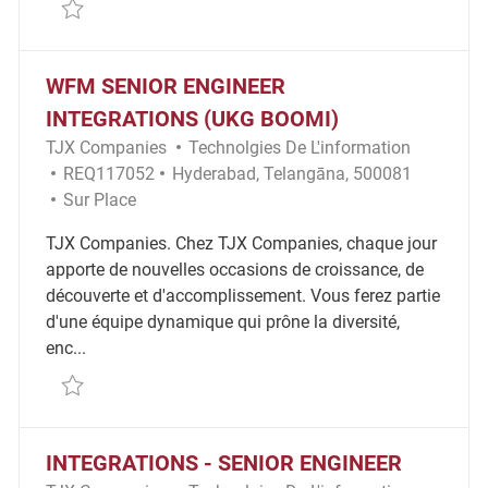
Sauvegarder IT Engineering Manager – Microservice
WFM SENIOR ENGINEER
INTEGRATIONS (UKG BOOMI)
Catégorie
TJX Companies
Technolgies De L'information
ID Requis
Emplacement
REQ117052
Hyderabad, Telangāna, 500081
Remote
Sur Place
TJX Companies. Chez TJX Companies, chaque jour
apporte de nouvelles occasions de croissance, de
découverte et d'accomplissement. Vous ferez partie
d'une équipe dynamique qui prône la diversité,
enc...
Sauvegarder WFM Senior Engineer Integrations (U
INTEGRATIONS - SENIOR ENGINEER