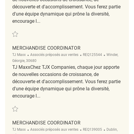
découverte et d'accomplissement. Vous ferez partie
d'une équipe dynamique qui prône la diversité,
encourage l...
Sauvegarder Merchandise Coordinator REQ137910
MERCHANDISE COORDINATOR
Catégorie
ReqId
Emplacement
TJ Maxx
Associés préposés aux ventes
REQ125544
Winder,
Géorgie, 30680
TJ MaxxChez TJX Companies, chaque jour apporte
de nouvelles occasions de croissance, de
découverte et d'accomplissement. Vous ferez partie
d'une équipe dynamique qui prône la diversité,
encourage l...
Sauvegarder Merchandise Coordinator REQ125544
MERCHANDISE COORDINATOR
Catégorie
ReqId
Emplacement
TJ Maxx
Associés préposés aux ventes
REQ139005
Dublin,