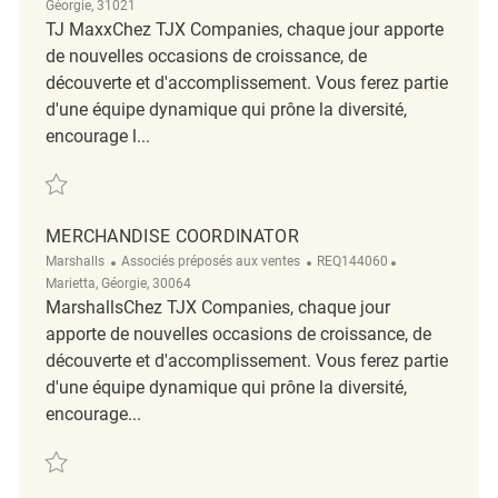
Géorgie, 31021
TJ MaxxChez TJX Companies, chaque jour apporte
de nouvelles occasions de croissance, de
découverte et d'accomplissement. Vous ferez partie
d'une équipe dynamique qui prône la diversité,
encourage l...
Sauvegarder Merchandise Coordinator REQ139005
MERCHANDISE COORDINATOR
Catégorie
ReqId
Emplacement
Marshalls
Associés préposés aux ventes
REQ144060
Marietta, Géorgie, 30064
MarshallsChez TJX Companies, chaque jour
apporte de nouvelles occasions de croissance, de
découverte et d'accomplissement. Vous ferez partie
d'une équipe dynamique qui prône la diversité,
encourage...
Sauvegarder Merchandise Coordinator REQ144060