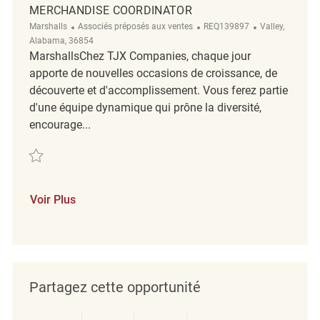
MERCHANDISE COORDINATOR
Catégorie
ReqId
Emplacement
Marshalls
Associés préposés aux ventes
REQ139897
Valley,
Alabama, 36854
MarshallsChez TJX Companies, chaque jour
apporte de nouvelles occasions de croissance, de
découverte et d'accomplissement. Vous ferez partie
d'une équipe dynamique qui prône la diversité,
encourage...
Sauvegarder Merchandise Coordinator REQ139897
Voir Plus
Partagez cette opportunité