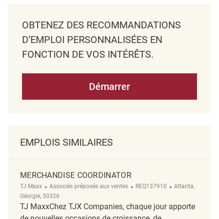
OBTENEZ DES RECOMMANDATIONS
D’EMPLOI PERSONNALISÉES EN
FONCTION DE VOS INTÉRÊTS.
Démarrer
EMPLOIS SIMILAIRES
MERCHANDISE COORDINATOR
Catégorie
ReqId
Emplacement
TJ Maxx
Associés préposés aux ventes
REQ137910
Atlanta,
Géorgie, 30326
TJ MaxxChez TJX Companies, chaque jour apporte
de nouvelles occasions de croissance, de