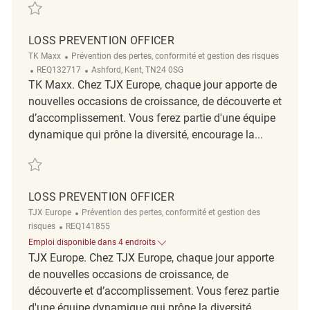
Sauvegarder Loss Prevention Officer REQ142957
LOSS PREVENTION OFFICER
Catégorie
TK Maxx
Prévention des pertes, conformité et gestion des risques
ReqId
Emplacement
REQ132717
Ashford, Kent, TN24 0SG
TK Maxx. Chez TJX Europe, chaque jour apporte de
nouvelles occasions de croissance, de découverte et
d’accomplissement. Vous ferez partie d'une équipe
dynamique qui prône la diversité, encourage la...
Sauvegarder Loss Prevention Officer REQ132717
LOSS PREVENTION OFFICER
Catégorie
TJX Europe
Prévention des pertes, conformité et gestion des
ReqId
risques
REQ141855
Emploi disponible dans 4 endroits
TJX Europe. Chez TJX Europe, chaque jour apporte
de nouvelles occasions de croissance, de
découverte et d’accomplissement. Vous ferez partie
d'une équipe dynamique qui prône la diversité,