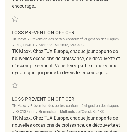
encourage...
Sauvegarder Loss Prevention Officer REQ141855
LOSS PREVENTION OFFICER
Catégorie
TK Maxx
Prévention des pertes, conformité et gestion des risques
ReqId
Emplacement
REQ119401
Swindon, Wiltshire, SN3 3SG
TK Maxx. Chez TJX Europe, chaque jour apporte de
nouvelles occasions de croissance, de découverte et
d’accomplissement. Vous ferez partie d'une équipe
dynamique qui prône la diversité, encourage la...
Sauvegarder Loss Prevention Officer REQ119401
LOSS PREVENTION OFFICER
Catégorie
TK Maxx
Prévention des pertes, conformité et gestion des risques
ReqId
Emplacement
REQ137555
Birmingham, Midlands de l'Ouest, B5 4BS
TK Maxx. Chez TJX Europe, chaque jour apporte de
nouvelles occasions de croissance, de découverte et