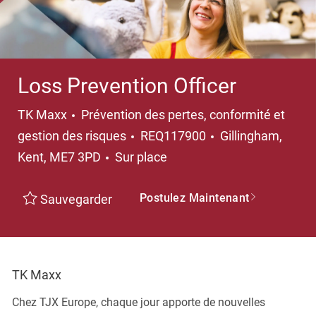
Loss Prevention Officer
Catégorie
TK Maxx
Prévention des pertes, conformité et
Emplacement
gestion des risques
REQ117900
Gillingham,
Kent, ME7 3PD
Sur place
Postulez Maintenant
Sauvegarder
TK Maxx
Chez TJX Europe, chaque jour apporte de nouvelles