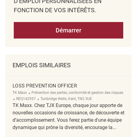
D’EMPLOI PERSONNALISÉES EN
FONCTION DE VOS INTÉRÊTS.
Démarrer
EMPLOIS SIMILAIRES
LOSS PREVENTION OFFICER
Catégorie
TK Maxx
Prévention des pertes, conformité et gestion des risques
ReqId
Emplacement
REQ142957
Tunbridge Wells, Kent, TN2 3UE
TK Maxx. Chez TJX Europe, chaque jour apporte de
nouvelles occasions de croissance, de découverte et
d’accomplissement. Vous ferez partie d'une équipe
dynamique qui prône la diversité, encourage la...