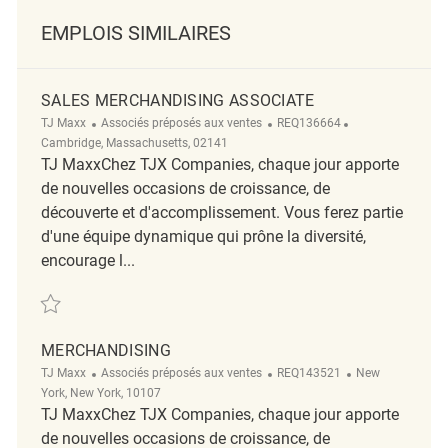
EMPLOIS SIMILAIRES
SALES MERCHANDISING ASSOCIATE
Catégorie
ReqId
Emplacement
TJ Maxx
Associés préposés aux ventes
REQ136664
Cambridge, Massachusetts, 02141
TJ MaxxChez TJX Companies, chaque jour apporte
de nouvelles occasions de croissance, de
découverte et d'accomplissement. Vous ferez partie
d'une équipe dynamique qui prône la diversité,
encourage l...
Sauvegarder Sales Merchandising Associate REQ136664
MERCHANDISING
Catégorie
ReqId
Emplacement
TJ Maxx
Associés préposés aux ventes
REQ143521
New
York, New York, 10107
TJ MaxxChez TJX Companies, chaque jour apporte
de nouvelles occasions de croissance, de