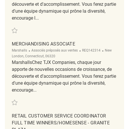
découverte et d'accomplissement. Vous ferez partie
d'une équipe dynamique qui prône la diversité,
encourage l...
Sauvegarder Merchandising REQ143521
MERCHANDISING ASSOCIATE
Catégorie
ReqId
Emplacement
Marshalls
Associés préposés aux ventes
REQ142314
New
London, Connecticut, 06320
MarshallsChez TJX Companies, chaque jour
apporte de nouvelles occasions de croissance, de
découverte et d'accomplissement. Vous ferez partie
d'une équipe dynamique qui prône la diversité,
encourage...
Sauvegarder Merchandising Associate REQ142314
RETAIL CUSTOMER SERVICE COORDINATOR
FULL TIME WINNERS/HOMESENSE - GRANITE