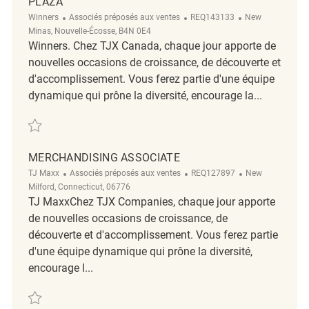
PLAZA
Catégorie
ReqId
Emplacement
Winners
Associés préposés aux ventes
REQ143133
New
Minas, Nouvelle-Écosse, B4N 0E4
Winners. Chez TJX Canada, chaque jour apporte de
nouvelles occasions de croissance, de découverte et
d'accomplissement. Vous ferez partie d'une équipe
dynamique qui prône la diversité, encourage la...
Sauvegarder Retail Customer Service Coordinator Full Time Winners/
MERCHANDISING ASSOCIATE
Catégorie
ReqId
Emplacement
TJ Maxx
Associés préposés aux ventes
REQ127897
New
Milford, Connecticut, 06776
TJ MaxxChez TJX Companies, chaque jour apporte
de nouvelles occasions de croissance, de
découverte et d'accomplissement. Vous ferez partie
d'une équipe dynamique qui prône la diversité,
encourage l...
Sauvegarder Merchandising Associate REQ127897