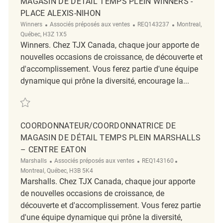
MAGASIN DE DÉTAIL TEMPS PLEIN WINNERS -
PLACE ALEXIS-NIHON
Catégorie
ReqId
Emplacement
Winners
Associés préposés aux ventes
REQ143237
Montreal,
Québec, H3Z 1X5
Winners. Chez TJX Canada, chaque jour apporte de
nouvelles occasions de croissance, de découverte et
d'accomplissement. Vous ferez partie d'une équipe
dynamique qui prône la diversité, encourage la...
Sauvegarder Coordonnateur/Coordonatrice De Magasin De Détail Temps
COORDONNATEUR/COORDONNATRICE DE
MAGASIN DE DÉTAIL TEMPS PLEIN MARSHALLS
– CENTRE EATON
Catégorie
ReqId
Emplacement
Marshalls
Associés préposés aux ventes
REQ143160
Montreal, Québec, H3B 5K4
Marshalls. Chez TJX Canada, chaque jour apporte
de nouvelles occasions de croissance, de
découverte et d'accomplissement. Vous ferez partie
d'une équipe dynamique qui prône la diversité,