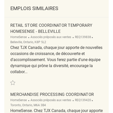
EMPLOIS SIMILAIRES
RETAIL STORE COORDINATOR TEMPORARY
HOMESENSE - BELLEVILLE
Catégorie
ReqId
Emplacement
HomeSense
Associés préposés aux ventes
REQ139838
Belleville, Ontario, K8P 5L2
Chez TJX Canada, chaque jour apporte de nouvelles
occasions de croissance, de découverte et
d'accomplissement. Vous ferez partie d'une équipe
dynamique qui prône la diversité, encourage la
collabor...
Sauvegarder Retail Store Coordinator Temporary HomeSense - Bellevil
MERCHANDISE PROCESSING COORDINATOR
Catégorie
ReqId
Emplacement
HomeSense
Associés préposés aux ventes
REQ139420
Toronto, Ontario, M6A 3B4
HomeSense. Chez TJX Canada, chaque jour apporte