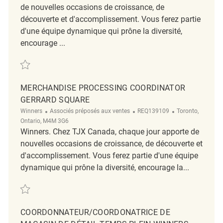
de nouvelles occasions de croissance, de
découverte et d'accomplissement. Vous ferez partie
d'une équipe dynamique qui prône la diversité,
encourage ...
Sauvegarder Merchandise Processing Coordinator REQ139420
MERCHANDISE PROCESSING COORDINATOR
GERRARD SQUARE
Catégorie
ReqId
Emplacement
Winners
Associés préposés aux ventes
REQ139109
Toronto,
Ontario, M4M 3G6
Winners. Chez TJX Canada, chaque jour apporte de
nouvelles occasions de croissance, de découverte et
d'accomplissement. Vous ferez partie d'une équipe
dynamique qui prône la diversité, encourage la...
Sauvegarder Merchandise Processing Coordinator Gerrard Square REQ
COORDONNATEUR/COORDONATRICE DE