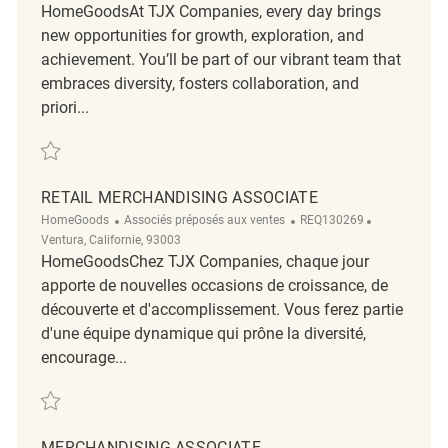
HomeGoodsAt TJX Companies, every day brings
new opportunities for growth, exploration, and
achievement. You’ll be part of our vibrant team that
embraces diversity, fosters collaboration, and
priori...
Sauvegarder Merchandising Coordinator REQ52691
RETAIL MERCHANDISING ASSOCIATE
Catégorie
ReqId
Emplacemen
HomeGoods
Associés préposés aux ventes
REQ130269
Ventura, Californie, 93003
HomeGoodsChez TJX Companies, chaque jour
apporte de nouvelles occasions de croissance, de
découverte et d'accomplissement. Vous ferez partie
d'une équipe dynamique qui prône la diversité,
encourage...
Sauvegarder retail merchandising associate REQ130269
MERCHANDISING ASSOCIATE