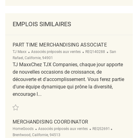
EMPLOIS SIMILAIRES
PART TIME MERCHANDISING ASSOCIATE
Catégorie
ReqId
Emplacement
TJ Maxx
Associés préposés aux ventes
REQ140288
San
Rafael, Californie, 94901
TJ MaxxChez TJX Companies, chaque jour apporte
de nouvelles occasions de croissance, de
découverte et d'accomplissement. Vous ferez partie
d'une équipe dynamique qui prône la diversité,
encourage l...
Sauvegarder Part Time Merchandising Associate REQ140288
MERCHANDISING COORDINATOR
Catégorie
ReqId
Emplacement
HomeGoods
Associés préposés aux ventes
REQ52691
Brentwood, Californie, 94513