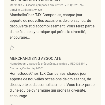
Catégorie
ReqId
Emplacement
Marshalls
Associés préposés aux ventes
REQ132059
Danville, Californie, 94526
MarshallsChez TJX Companies, chaque jour
apporte de nouvelles occasions de croissance, de
découverte et d'accomplissement. Vous ferez partie
d'une équipe dynamique qui prône la diversité,
encourage...
Sauvegarder Merchandising Associate REQ132059
MERCHANDISING ASSOCIATE
Catégorie
ReqId
Emplacemen
HomeGoods
Associés préposés aux ventes
REQ138894
Alameda, Californie, 94501
HomeGoodsChez TJX Companies, chaque jour
apporte de nouvelles occasions de croissance, de
découverte et d'accomplissement. Vous ferez partie
d'une équipe dynamique qui prône la diversité,
encourage...
Sauvegarder merchandising associate REQ138894