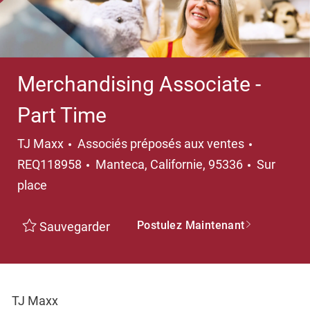
Merchandising Associate -
Part Time
Catégorie
TJ Maxx
Associés préposés aux ventes
Emplacement
REQ118958
Manteca, Californie, 95336
Sur
place
Postulez Maintenant
Sauvegarder
TJ Maxx