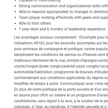
Capable of multi-tasking
Strong communication and organizational skills with 
Able to respond appropriately to changes in directio
Team player, working effectively with peers and supe
Able to train others
1 year retail and 6 months of leadership experience
Les avantages sociaux comprennent : Escompte pour le
cotisations 401(k) pour les associés; escomptes sur les 
pour animaux de compagnie et juridique; caisse popula
remplissent les conditions de service ou d'heures sont 
médicaux/dentaires/de la vue; compte d'épargne santé; 
courte/longue durée; congé parental payé; congés/vac
automobile/habitation; programme de bourses d'études;
conformément aux conditions applicables du régime ou d
modifiés de temps à autre. Communiquez avec votre re
En plus de notre politique de la porte ouverte et d’un e
en œuvre pour offrir un salaire et un programme d’avan
candidatures, sans égard à la race, à la couleur de la peau
nationale, à l’âge, au handicap, à l’identité sexuelle et à l