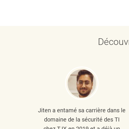
Découvr
plus
Jiten a entamé sa carrière dans le
c’est
domaine de la sécurité des TI
tion
chez TJX en 2019 et a déjà un