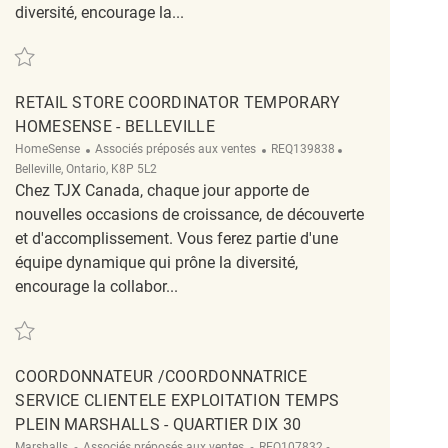
diversité, encourage la...
Sauvegarder Retail Customer Service Coordinator Full Time Winners/HomeS
RETAIL STORE COORDINATOR TEMPORARY
HOMESENSE - BELLEVILLE
Catégorie
ReqId
Emplacement
HomeSense
Associés préposés aux ventes
REQ139838
Belleville, Ontario, K8P 5L2
Chez TJX Canada, chaque jour apporte de
nouvelles occasions de croissance, de découverte
et d'accomplissement. Vous ferez partie d'une
équipe dynamique qui prône la diversité,
encourage la collabor...
Sauvegarder Retail Store Coordinator Temporary HomeSense - Belleville RE
COORDONNATEUR /COORDONNATRICE
SERVICE CLIENTELE EXPLOITATION TEMPS
PLEIN MARSHALLS - QUARTIER DIX 30
Catégorie
ReqId
Emplacement
Marshalls
Associés préposés aux ventes
REQ107832