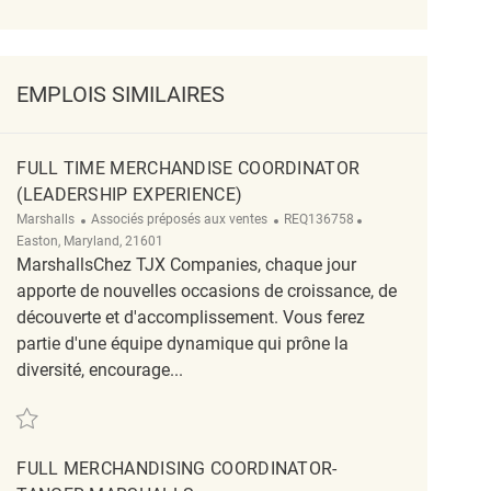
EMPLOIS SIMILAIRES
FULL TIME MERCHANDISE COORDINATOR
(LEADERSHIP EXPERIENCE)
Catégorie
ReqId
Emplacement
Marshalls
Associés préposés aux ventes
REQ136758
Easton, Maryland, 21601
MarshallsChez TJX Companies, chaque jour
apporte de nouvelles occasions de croissance, de
découverte et d'accomplissement. Vous ferez
partie d'une équipe dynamique qui prône la
diversité, encourage...
Sauvegarder Full Time Merchandise Coordinator (Leadership Experience) R
FULL MERCHANDISING COORDINATOR-