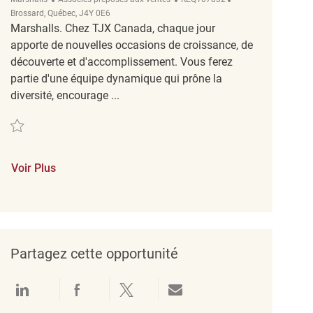
Brossard, Québec, J4Y 0E6
Marshalls. Chez TJX Canada, chaque jour
apporte de nouvelles occasions de croissance, de
découverte et d'accomplissement. Vous ferez
partie d'une équipe dynamique qui prône la
diversité, encourage ...
Sauvegarder Coordonnateur /Coordonnatrice Service Clientele Exploitation 
Voir Plus
Partagez cette opportunité
Partager via LinkedIn
Partager via Facebook
Partager via twitter
Partager par e-mail