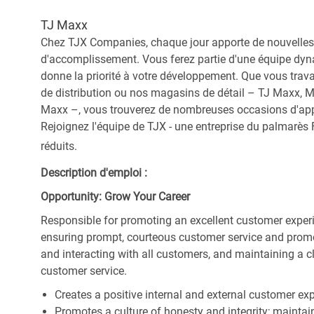
TJ Maxx
Chez TJX Companies, chaque jour apporte de nouvelles 
d'accomplissement. Vous ferez partie d'une équipe dyna
donne la priorité à votre développement. Que vous trav
de distribution ou nos magasins de détail – TJ Maxx, 
Maxx –, vous trouverez de nombreuses occasions d'appre
Rejoignez l'équipe de TJX - une entreprise du palmarès F
réduits.
Description d'emploi :
Opportunity: Grow Your Career
Responsible for promoting an excellent customer experi
ensuring prompt, courteous customer service and prom
and interacting with all customers, and maintaining a 
customer service.
Creates a positive internal and external customer ex
Promotes a culture of honesty and integrity; maintain