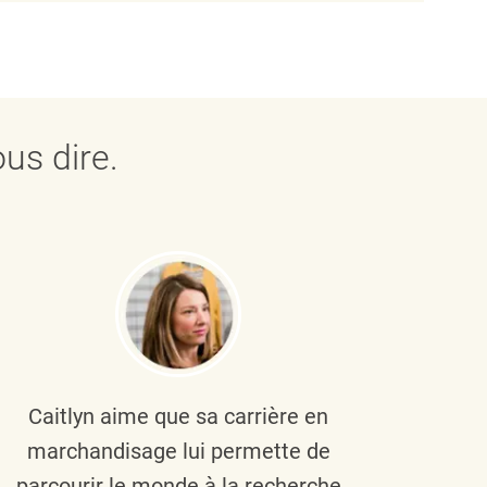
us dire.
Caitlyn aime que sa carrière en
Brau
marchandisage lui permette de
le
parcourir le monde à la recherche
diver