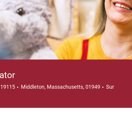
ator
Emplacement
119115
Middleton, Massachusetts, 01949
Sur