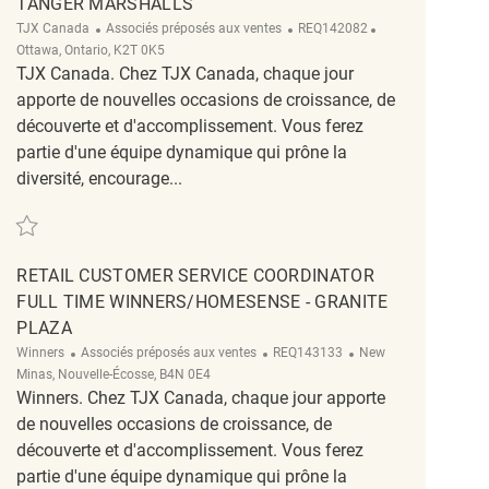
TANGER MARSHALLS
Catégorie
ReqId
Emplacement
TJX Canada
Associés préposés aux ventes
REQ142082
Ottawa, Ontario, K2T 0K5
TJX Canada. Chez TJX Canada, chaque jour
apporte de nouvelles occasions de croissance, de
découverte et d'accomplissement. Vous ferez
partie d'une équipe dynamique qui prône la
diversité, encourage...
Sauvegarder full merchandising coordinator-Tanger Marshalls REQ142082
RETAIL CUSTOMER SERVICE COORDINATOR
FULL TIME WINNERS/HOMESENSE - GRANITE
PLAZA
Catégorie
ReqId
Emplacement
Winners
Associés préposés aux ventes
REQ143133
New
Minas, Nouvelle-Écosse, B4N 0E4
Winners. Chez TJX Canada, chaque jour apporte
de nouvelles occasions de croissance, de
découverte et d'accomplissement. Vous ferez
partie d'une équipe dynamique qui prône la