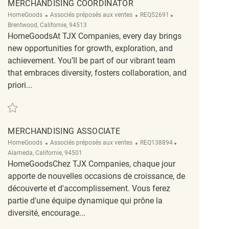
MERCHANDISING COORDINATOR
Catégorie
ReqId
Emplacement
HomeGoods
Associés préposés aux ventes
REQ52691
Brentwood, Californie, 94513
HomeGoodsAt TJX Companies, every day brings
new opportunities for growth, exploration, and
achievement. You’ll be part of our vibrant team
that embraces diversity, fosters collaboration, and
priori...
Sauvegarder Merchandising Coordinator REQ52691
MERCHANDISING ASSOCIATE
Catégorie
ReqId
Emplacement
HomeGoods
Associés préposés aux ventes
REQ138894
Alameda, Californie, 94501
HomeGoodsChez TJX Companies, chaque jour
apporte de nouvelles occasions de croissance, de
découverte et d'accomplissement. Vous ferez
partie d'une équipe dynamique qui prône la
diversité, encourage...