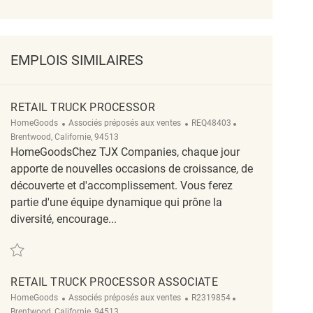
EMPLOIS SIMILAIRES
RETAIL TRUCK PROCESSOR
Catégorie
ReqId
Emplacement
HomeGoods
Associés préposés aux ventes
REQ48403
Brentwood, Californie, 94513
HomeGoodsChez TJX Companies, chaque jour
apporte de nouvelles occasions de croissance, de
découverte et d'accomplissement. Vous ferez
partie d'une équipe dynamique qui prône la
diversité, encourage...
Sauvegarder Retail Truck Processor REQ48403
RETAIL TRUCK PROCESSOR ASSOCIATE
Catégorie
ReqId
Emplacement
HomeGoods
Associés préposés aux ventes
R2319854
Brentwood, Californie, 94513