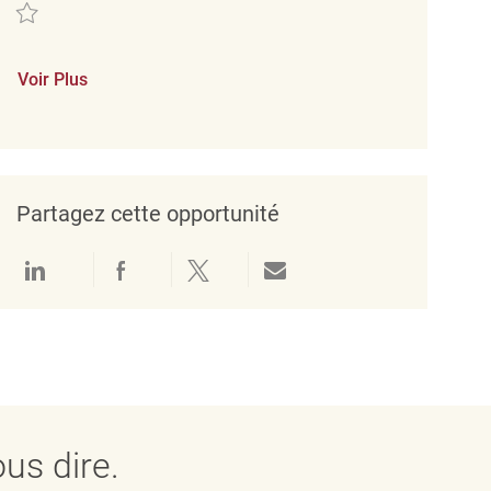
Sauvegarder merchandising associate REQ138894
Voir Plus
Partagez cette opportunité
Partager via LinkedIn
Partager via Facebook
Partager via twitter
Partager par e-mail
us dire.