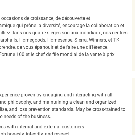
occasions de croissance, de découverte et
mique qui prône la diversité, encourage la collaboration et
ailliez dans nos quatre sièges sociaux mondiaux, nos centres
Marshalls, Homegoods, Homesense, Sierra, Winners, et TK
ndre, de vous épanouir et de faire une différence.
ortune 100 et le chef de file mondial de la vente à prix
experience proven by engaging and interacting with all
and philosophy, and maintaining a clean and organized
ise, and loss prevention standards. May be cross-trained to
he needs of the business.
es with internal and external customers
gh honesty, integrity, and respect