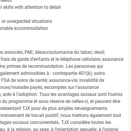
 needs
kills with attention to detail
n or unexpected situations
easonable accommodation
s associés; PAE; désaccoutumance du tabac; deuil;
frais de garde d'enfants et le téléphone cellulaire; assurance
ire; primes de recommandation. Les personnes qui
également admissibles à : contrepartie 401(k); soins
FSA de soins de santé; assurance-vie; invalidité de
ances/maladie payés; escomptes sur l'assurance
 aide à l'adoption. Tous les avantages sociaux sont fournis
u programme et sous réserve de celles-ci, et peuvent être
présentant TJX pour de plus amples renseignements.
nvironnement de travail positif, nous mettons également tout
tages sociaux concurrentiels. TJX considère toutes les
, à la religion, au sexe, à l’orientation sexuelle, à l’origine