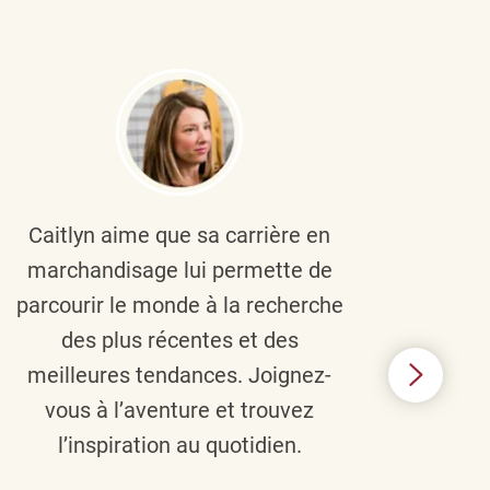
Caitlyn aime que sa carrière en
Brau
marchandisage lui permette de
le
parcourir le monde à la recherche
diver
des plus récentes et des
un 
meilleures tendances. Joignez-
TJX,
vous à l’aventure et trouvez
élé
l’inspiration au quotidien.
C’e
nou