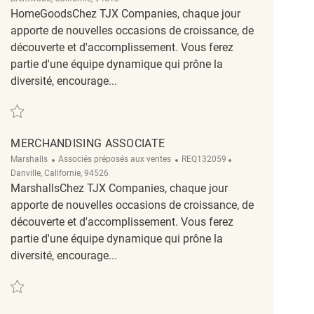
HomeGoodsChez TJX Companies, chaque jour
apporte de nouvelles occasions de croissance, de
découverte et d'accomplissement. Vous ferez
partie d'une équipe dynamique qui prône la
diversité, encourage...
Sauvegarder Retail Truck Processor Associate R2319854
MERCHANDISING ASSOCIATE
Catégorie
ReqId
Emplacement
Marshalls
Associés préposés aux ventes
REQ132059
Danville, Californie, 94526
MarshallsChez TJX Companies, chaque jour
apporte de nouvelles occasions de croissance, de
découverte et d'accomplissement. Vous ferez
partie d'une équipe dynamique qui prône la
diversité, encourage...
Sauvegarder Merchandising Associate REQ132059