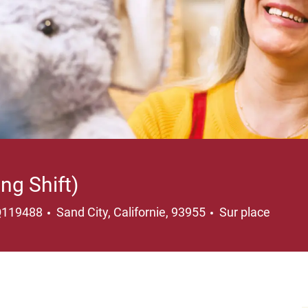
ng Shift)
Emplacement
Q119488
Sand City, Californie, 93955
Sur place