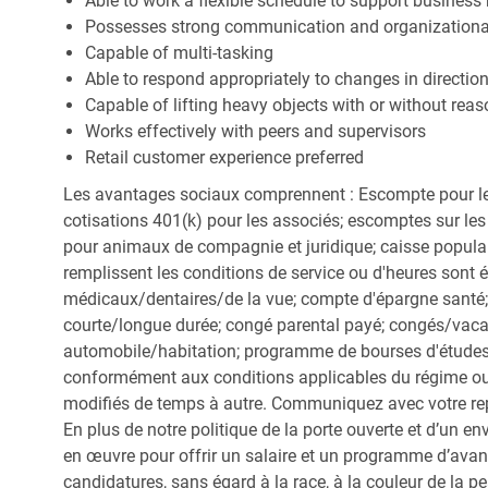
Able to work a flexible schedule to support business
Possesses strong communication and organizational s
Capable of multi-tasking
Able to respond appropriately to changes in directio
Capable of lifting heavy objects with or without r
Works effectively with peers and supervisors
Retail customer experience preferred
Les avantages sociaux comprennent : Escompte pour le
cotisations 401(k) pour les associés; escomptes sur les 
pour animaux de compagnie et juridique; caisse popula
remplissent les conditions de service ou d'heures sont 
médicaux/dentaires/de la vue; compte d'épargne santé; 
courte/longue durée; congé parental payé; congés/vac
automobile/habitation; programme de bourses d'études;
conformément aux conditions applicables du régime ou d
modifiés de temps à autre. Communiquez avec votre re
En plus de notre politique de la porte ouverte et d’un e
en œuvre pour offrir un salaire et un programme d’avan
candidatures, sans égard à la race, à la couleur de la peau