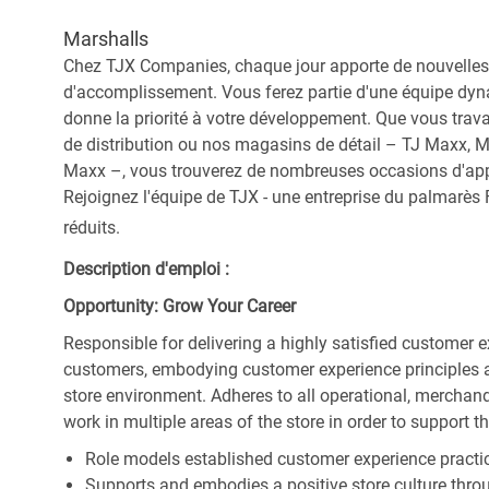
Marshalls
Chez TJX Companies, chaque jour apporte de nouvelles 
d'accomplissement. Vous ferez partie d'une équipe dyna
donne la priorité à votre développement. Que vous trav
de distribution ou nos magasins de détail – TJ Maxx, 
Maxx –, vous trouverez de nombreuses occasions d'appre
Rejoignez l'équipe de TJX - une entreprise du palmarès F
réduits.
Description d'emploi :
Opportunity: Grow Your Career
Responsible for delivering a highly satisfied customer 
customers, embodying customer experience principles 
store environment. Adheres to all operational, merchand
work in multiple areas of the store in order to support t
Role models established customer experience practic
Supports and embodies a positive store culture throu