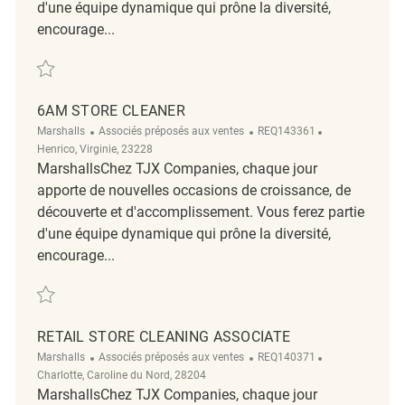
d'une équipe dynamique qui prône la diversité,
encourage...
Sauvegarder Store Cleaner REQ51021
6AM STORE CLEANER
Catégorie
ReqId
Emplacement
Marshalls
Associés préposés aux ventes
REQ143361
Henrico, Virginie, 23228
MarshallsChez TJX Companies, chaque jour
apporte de nouvelles occasions de croissance, de
découverte et d'accomplissement. Vous ferez partie
d'une équipe dynamique qui prône la diversité,
encourage...
Sauvegarder 6am Store Cleaner REQ143361
RETAIL STORE CLEANING ASSOCIATE
Catégorie
ReqId
Emplacement
Marshalls
Associés préposés aux ventes
REQ140371
Charlotte, Caroline du Nord, 28204
MarshallsChez TJX Companies, chaque jour