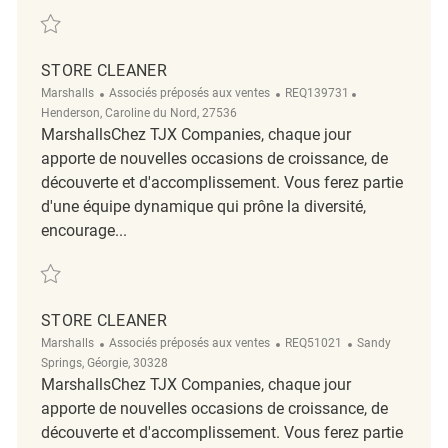
Sauvegarder Retail Store Cleaner REQ135047
STORE CLEANER
Catégorie
ReqId
Emplacement
Marshalls
Associés préposés aux ventes
REQ139731
Henderson, Caroline du Nord, 27536
MarshallsChez TJX Companies, chaque jour
apporte de nouvelles occasions de croissance, de
découverte et d'accomplissement. Vous ferez partie
d'une équipe dynamique qui prône la diversité,
encourage...
Sauvegarder Store Cleaner REQ139731
STORE CLEANER
Catégorie
ReqId
Emplacement
Marshalls
Associés préposés aux ventes
REQ51021
Sandy
Springs, Géorgie, 30328
MarshallsChez TJX Companies, chaque jour
apporte de nouvelles occasions de croissance, de
découverte et d'accomplissement. Vous ferez partie