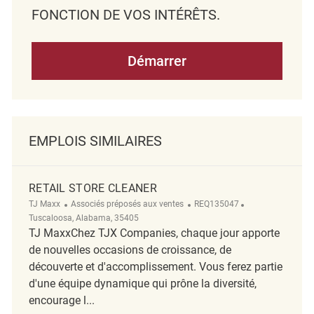
FONCTION DE VOS INTÉRÊTS.
Démarrer
EMPLOIS SIMILAIRES
RETAIL STORE CLEANER
Catégorie
ReqId
Emplacement
TJ Maxx
Associés préposés aux ventes
REQ135047
Tuscaloosa, Alabama, 35405
TJ MaxxChez TJX Companies, chaque jour apporte
de nouvelles occasions de croissance, de
découverte et d'accomplissement. Vous ferez partie
d'une équipe dynamique qui prône la diversité,
encourage l...