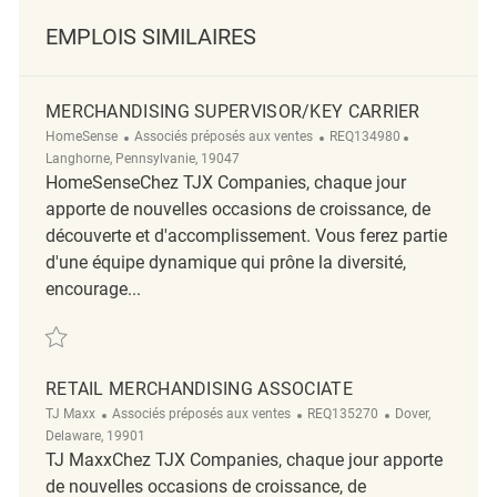
EMPLOIS SIMILAIRES
MERCHANDISING SUPERVISOR/KEY CARRIER
Catégorie
ReqId
Emplacement
HomeSense
Associés préposés aux ventes
REQ134980
Langhorne, Pennsylvanie, 19047
HomeSenseChez TJX Companies, chaque jour
apporte de nouvelles occasions de croissance, de
découverte et d'accomplissement. Vous ferez partie
d'une équipe dynamique qui prône la diversité,
encourage...
Sauvegarder Merchandising Supervisor/Key Carrier REQ134980
RETAIL MERCHANDISING ASSOCIATE
Catégorie
ReqId
Emplacement
TJ Maxx
Associés préposés aux ventes
REQ135270
Dover,
Delaware, 19901
TJ MaxxChez TJX Companies, chaque jour apporte
de nouvelles occasions de croissance, de