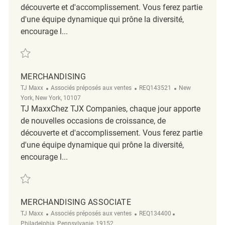
découverte et d'accomplissement. Vous ferez partie
d'une équipe dynamique qui prône la diversité,
encourage l...
Sauvegarder Retail Merchandising Associate REQ135270
MERCHANDISING
Catégorie
ReqId
Emplacement
TJ Maxx
Associés préposés aux ventes
REQ143521
New
York, New York, 10107
TJ MaxxChez TJX Companies, chaque jour apporte
de nouvelles occasions de croissance, de
découverte et d'accomplissement. Vous ferez partie
d'une équipe dynamique qui prône la diversité,
encourage l...
Sauvegarder Merchandising REQ143521
MERCHANDISING ASSOCIATE
Catégorie
ReqId
Emplacement
TJ Maxx
Associés préposés aux ventes
REQ134400
Philadelphia, Pennsylvanie, 19152