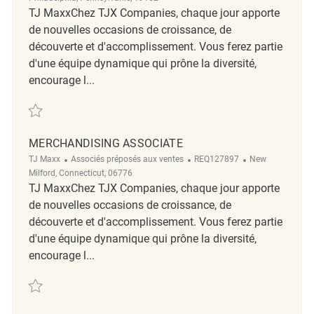
TJ MaxxChez TJX Companies, chaque jour apporte
de nouvelles occasions de croissance, de
découverte et d'accomplissement. Vous ferez partie
d'une équipe dynamique qui prône la diversité,
encourage l...
Sauvegarder Merchandising Associate REQ134400
MERCHANDISING ASSOCIATE
Catégorie
ReqId
Emplacement
TJ Maxx
Associés préposés aux ventes
REQ127897
New
Milford, Connecticut, 06776
TJ MaxxChez TJX Companies, chaque jour apporte
de nouvelles occasions de croissance, de
découverte et d'accomplissement. Vous ferez partie
d'une équipe dynamique qui prône la diversité,
encourage l...
Sauvegarder Merchandising Associate REQ127897