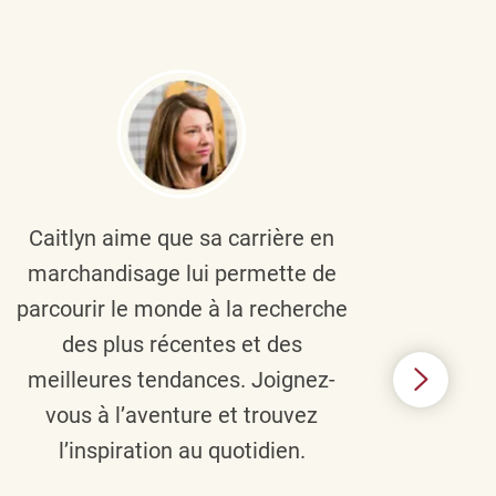
Caitlyn aime que sa carrière en
Brau
marchandisage lui permette de
le
parcourir le monde à la recherche
diver
des plus récentes et des
un 
meilleures tendances. Joignez-
TJX,
vous à l’aventure et trouvez
élé
l’inspiration au quotidien.
C’e
nou