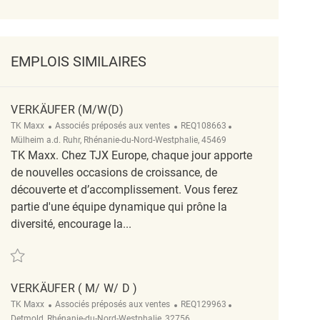
EMPLOIS SIMILAIRES
VERKÄUFER (M/W(D)
Catégorie
ReqId
Emplacement
TK Maxx
Associés préposés aux ventes
REQ108663
Mülheim a.d. Ruhr, Rhénanie-du-Nord-Westphalie, 45469
TK Maxx. Chez TJX Europe, chaque jour apporte
de nouvelles occasions de croissance, de
découverte et d’accomplissement. Vous ferez
partie d'une équipe dynamique qui prône la
diversité, encourage la...
Sauvegarder Verkäufer (m/w(d) REQ108663
VERKÄUFER ( M/ W/ D )
Catégorie
ReqId
Emplacement
TK Maxx
Associés préposés aux ventes
REQ129963
Detmold, Rhénanie-du-Nord-Westphalie, 32756