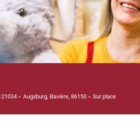
Emplacement
121034
Augsburg, Bavière, 86150
Sur place