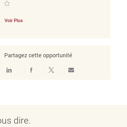
Sauvegarder Verkäufer (m/w/d) REQ134772
Voir Plus
Partagez cette opportunité
Partager via LinkedIn
Partager via Facebook
Partager via twitter
Partager par e-mail
us dire.