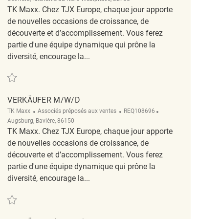
TK Maxx. Chez TJX Europe, chaque jour apporte
de nouvelles occasions de croissance, de
découverte et d’accomplissement. Vous ferez
partie d'une équipe dynamique qui prône la
diversité, encourage la...
Sauvegarder Verkäufer ( m/ w/ d ) REQ129963
VERKÄUFER M/W/D
Catégorie
ReqId
Emplacement
TK Maxx
Associés préposés aux ventes
REQ108696
Augsburg, Bavière, 86150
TK Maxx. Chez TJX Europe, chaque jour apporte
de nouvelles occasions de croissance, de
découverte et d’accomplissement. Vous ferez
partie d'une équipe dynamique qui prône la
diversité, encourage la...
Sauvegarder Verkäufer m/w/d REQ108696