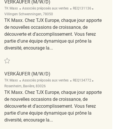
VERKÄUFER (M/W/D)
Catégorie
ReqId
Emplacement
TK Maxx
Associés préposés aux ventes
REQ131136
Villingen Schwenningen, 78050
TK Maxx. Chez TJX Europe, chaque jour apporte
de nouvelles occasions de croissance, de
découverte et d’accomplissement. Vous ferez
partie d'une équipe dynamique qui prône la
diversité, encourage la...
Sauvegarder Verkäufer (m/w/d) REQ131136
VERKÄUFER (M/W/D)
Catégorie
ReqId
Emplacement
TK Maxx
Associés préposés aux ventes
REQ134772
Rosenheim, Bavière, 83026
TK Maxx. Chez TJX Europe, chaque jour apporte
de nouvelles occasions de croissance, de
découverte et d’accomplissement. Vous ferez
partie d'une équipe dynamique qui prône la
diversité, encourage la...