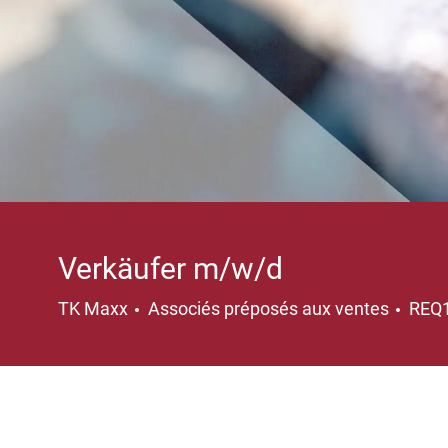
Verkäufer m/w/d
Catégorie
TK Maxx
Associés préposés aux ventes
REQ