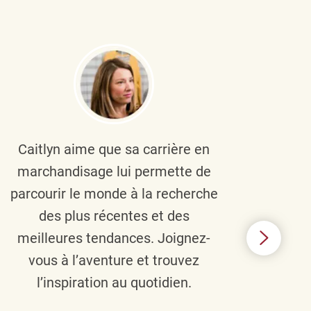
Caitlyn aime que sa carrière en
Brau
marchandisage lui permette de
le
parcourir le monde à la recherche
diver
des plus récentes et des
un 
meilleures tendances. Joignez-
TJX,
vous à l’aventure et trouvez
élé
l’inspiration au quotidien.
C’e
nou