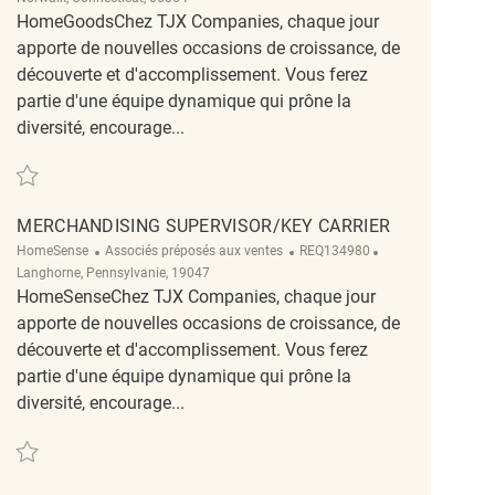
HomeGoodsChez TJX Companies, chaque jour
apporte de nouvelles occasions de croissance, de
découverte et d'accomplissement. Vous ferez
partie d'une équipe dynamique qui prône la
diversité, encourage...
Sauvegarder merchandising / Cashier REQ117884
MERCHANDISING SUPERVISOR/KEY CARRIER
Catégorie
ReqId
Emplacement
HomeSense
Associés préposés aux ventes
REQ134980
Langhorne, Pennsylvanie, 19047
HomeSenseChez TJX Companies, chaque jour
apporte de nouvelles occasions de croissance, de
découverte et d'accomplissement. Vous ferez
partie d'une équipe dynamique qui prône la
diversité, encourage...
Sauvegarder Merchandising Supervisor/Key Carrier REQ134980