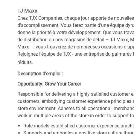
TJ Maxx
Chez TJX Companies, chaque jour apporte de nouvelles 
d'accomplissement. Vous ferez partie d'une équipe dyna
donne la priorité à votre développement. Que vous trav
de distribution ou nos magasins de détail – TJ Maxx, 
Maxx –, vous trouverez de nombreuses occasions d'appre
Rejoignez l'équipe de TJX - une entreprise du palmarès F
réduits.
Description d'emploi :
Opportunity: Grow Your Career
Responsible for delivering a highly satisfied customer 
customers, embodying customer experience principles 
store environment. Adheres to all operational, merchand
work in multiple areas of the store in order to support t
Role models established customer experience practic
Supports and embodies a positive store culture throu