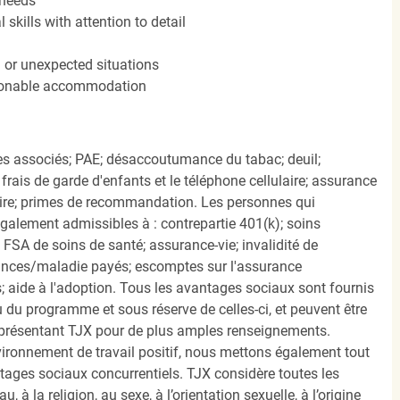
 needs
kills with attention to detail
n or unexpected situations
easonable accommodation
s associés; PAE; désaccoutumance du tabac; deuil;
frais de garde d'enfants et le téléphone cellulaire; assurance
ire; primes de recommandation. Les personnes qui
également admissibles à : contrepartie 401(k); soins
FSA de soins de santé; assurance-vie; invalidité de
ances/maladie payés; escomptes sur l'assurance
 aide à l'adoption. Tous les avantages sociaux sont fournis
u programme et sous réserve de celles-ci, et peuvent être
présentant TJX pour de plus amples renseignements.
nvironnement de travail positif, nous mettons également tout
tages sociaux concurrentiels. TJX considère toutes les
, à la religion, au sexe, à l’orientation sexuelle, à l’origine