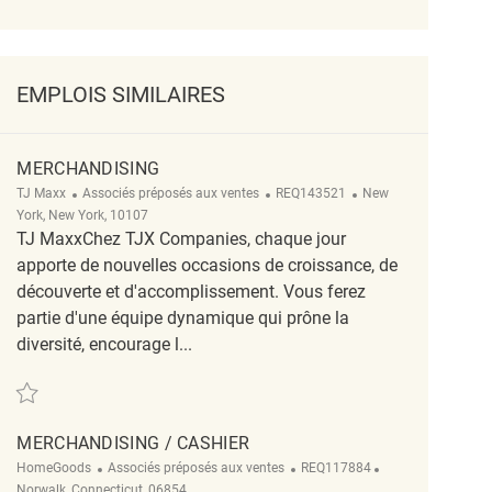
EMPLOIS SIMILAIRES
MERCHANDISING
Catégorie
ReqId
Emplacement
TJ Maxx
Associés préposés aux ventes
REQ143521
New
York, New York, 10107
TJ MaxxChez TJX Companies, chaque jour
apporte de nouvelles occasions de croissance, de
découverte et d'accomplissement. Vous ferez
partie d'une équipe dynamique qui prône la
diversité, encourage l...
Sauvegarder Merchandising REQ143521
MERCHANDISING / CASHIER
Catégorie
ReqId
Emplacement
HomeGoods
Associés préposés aux ventes
REQ117884
Norwalk, Connecticut, 06854