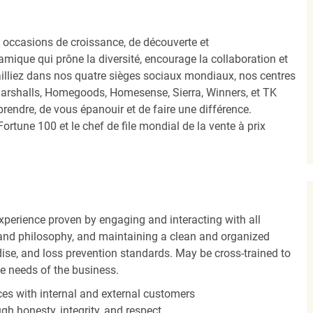
occasions de croissance, de découverte et
mique qui prône la diversité, encourage la collaboration et
ailliez dans nos quatre sièges sociaux mondiaux, nos centres
Marshalls, Homegoods, Homesense, Sierra, Winners, et TK
ndre, de vous épanouir et de faire une différence.
ortune 100 et le chef de file mondial de la vente à prix
experience proven by engaging and interacting with all
and philosophy, and maintaining a clean and organized
ise, and loss prevention standards. May be cross-trained to
he needs of the business.
es with internal and external customers
gh honesty, integrity, and respect