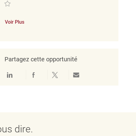
Sauvegarder Merchandising Associate REQ127897
Voir Plus
Partagez cette opportunité
Partager via LinkedIn
Partager via Facebook
Partager via twitter
Partager par e-mail
us dire.