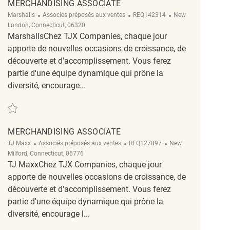
MERCHANDISING ASSOCIATE
Catégorie
ReqId
Emplacement
Marshalls
Associés préposés aux ventes
REQ142314
New
London, Connecticut, 06320
MarshallsChez TJX Companies, chaque jour
apporte de nouvelles occasions de croissance, de
découverte et d'accomplissement. Vous ferez
partie d'une équipe dynamique qui prône la
diversité, encourage...
Sauvegarder Merchandising Associate REQ142314
MERCHANDISING ASSOCIATE
Catégorie
ReqId
Emplacement
TJ Maxx
Associés préposés aux ventes
REQ127897
New
Milford, Connecticut, 06776
TJ MaxxChez TJX Companies, chaque jour
apporte de nouvelles occasions de croissance, de
découverte et d'accomplissement. Vous ferez
partie d'une équipe dynamique qui prône la
diversité, encourage l...