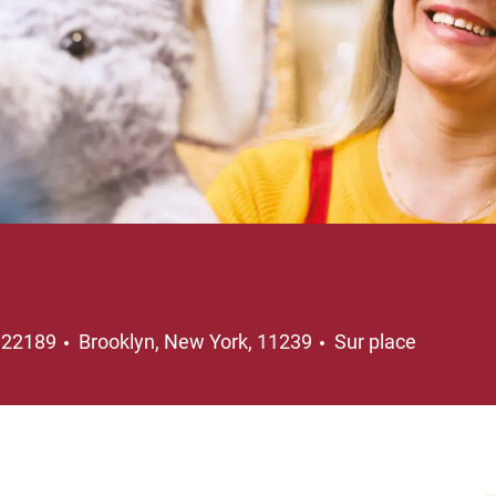
Emplacement
122189
Brooklyn, New York, 11239
Sur place