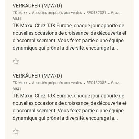
VERKÄUFER (M/W/D)
Catégorie
ReqId
Emplacement
TK Maxx
Associés préposés aux ventes
REQ132381
Graz,
8041
TK Maxx. Chez TJX Europe, chaque jour apporte de
nouvelles occasions de croissance, de découverte et
d’accomplissement. Vous ferez partie d'une équipe
dynamique qui prône la diversité, encourage la...
Sauvegarder Verkäufer (m/w/d) REQ132381
VERKÄUFER (M/W/D)
Catégorie
ReqId
Emplacement
TK Maxx
Associés préposés aux ventes
REQ132385
Graz,
8041
TK Maxx. Chez TJX Europe, chaque jour apporte de
nouvelles occasions de croissance, de découverte et
d’accomplissement. Vous ferez partie d'une équipe
dynamique qui prône la diversité, encourage la...
Sauvegarder Verkäufer (m/w/d) REQ132385