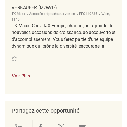
VERKÄUFER (M/W/D)
Catégorie
ReqId
Emplacement
TK Maxx
Associés préposés aux ventes
REQ110236
Wien,
1140
TK Maxx. Chez TJX Europe, chaque jour apporte de
nouvelles occasions de croissance, de découverte et
d’accomplissement. Vous ferez partie d'une équipe
dynamique qui prône la diversité, encourage la...
Sauvegarder Verkäufer (m/w/d) REQ110236
Voir Plus
Partagez cette opportunité