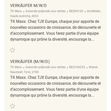
VERKÄUFER M/W/D
Catégorie
ReqId
Emplacement
TK Maxx
Associés préposés aux ventes
REQ94100
Ansfelden,
Haute Autriche, 4053
TK Maxx. Chez TJX Europe, chaque jour apporte de
nouvelles occasions de croissance, de découverte et
d’accomplissement. Vous ferez partie d'une équipe
dynamique qui prône la diversité, encourage la...
Sauvegarder Verkäufer M/W/D REQ94100
VERKÄUFER (M/W/D)
Catégorie
ReqId
Emplacement
TK Maxx
Associés préposés aux ventes
REQ104235
Wiener
Neustadt, Tyrol, 2700
TK Maxx. Chez TJX Europe, chaque jour apporte de
nouvelles occasions de croissance, de découverte et
d’accomplissement. Vous ferez partie d'une équipe
dynamique qui prône la diversité, encourage la...
Sauvegarder Verkäufer (m/w/d) REQ104235