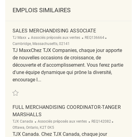
EMPLOIS SIMILAIRES
SALES MERCHANDISING ASSOCIATE
Catégorie
ReqId
Emplacement
TJ Maxx
Associés préposés aux ventes
REQ136664
Cambridge, Massachusetts, 02141
TJ MaxxChez TJX Companies, chaque jour apporte
de nouvelles occasions de croissance, de
découverte et d'accomplissement. Vous ferez partie
d'une équipe dynamique qui prône la diversité,
encourage l...
Sauvegarder Sales Merchandising Associate REQ136664
FULL MERCHANDISING COORDINATOR-TANGER
MARSHALLS
Catégorie
ReqId
Emplacemen
TJX Canada
Associés préposés aux ventes
REQ142082
Ottawa, Ontario, K2T 0K5
TJX Canada. Chez TJX Canada, chaque jour