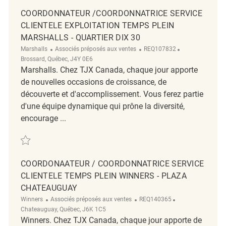
COORDONNATEUR /COORDONNATRICE SERVICE
CLIENTELE EXPLOITATION TEMPS PLEIN
MARSHALLS - QUARTIER DIX 30
Catégorie
ReqId
Emplacement
Marshalls
Associés préposés aux ventes
REQ107832
Brossard, Québec, J4Y 0E6
Marshalls. Chez TJX Canada, chaque jour apporte
de nouvelles occasions de croissance, de
découverte et d'accomplissement. Vous ferez partie
d'une équipe dynamique qui prône la diversité,
encourage ...
Sauvegarder Coordonnateur /Coordonnatrice Service Clientele Exploitat
COORDONAATEUR / COORDONNATRICE SERVICE
CLIENTELE TEMPS PLEIN WINNERS - PLAZA
CHATEAUGUAY
Catégorie
ReqId
Emplacement
Winners
Associés préposés aux ventes
REQ140365
Chateauguay, Québec, J6K 1C5
Winners. Chez TJX Canada, chaque jour apporte de