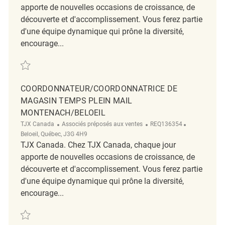
apporte de nouvelles occasions de croissance, de
découverte et d'accomplissement. Vous ferez partie
d'une équipe dynamique qui prône la diversité,
encourage...
Sauvegarder full merchandising coordinator-Tanger Marshalls REQ142
COORDONNATEUR/COORDONNATRICE DE
MAGASIN TEMPS PLEIN MAIL
MONTENACH/BELOEIL
Catégorie
ReqId
Emplacemen
TJX Canada
Associés préposés aux ventes
REQ136354
Beloeil, Québec, J3G 4H9
TJX Canada. Chez TJX Canada, chaque jour
apporte de nouvelles occasions de croissance, de
découverte et d'accomplissement. Vous ferez partie
d'une équipe dynamique qui prône la diversité,
encourage...
Sauvegarder Coordonnateur/Coordonnatrice de magasin Temps plein 