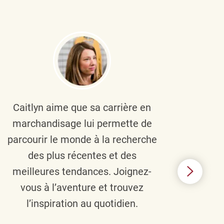
Caitlyn aime que sa carrière en
Brau
marchandisage lui permette de
le
parcourir le monde à la recherche
diver
des plus récentes et des
un 
meilleures tendances. Joignez-
TJX,
vous à l’aventure et trouvez
élé
l’inspiration au quotidien.
C’e
nou