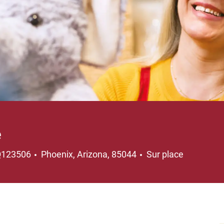
e
Emplacement
Q123506
Phoenix, Arizona, 85044
Sur place