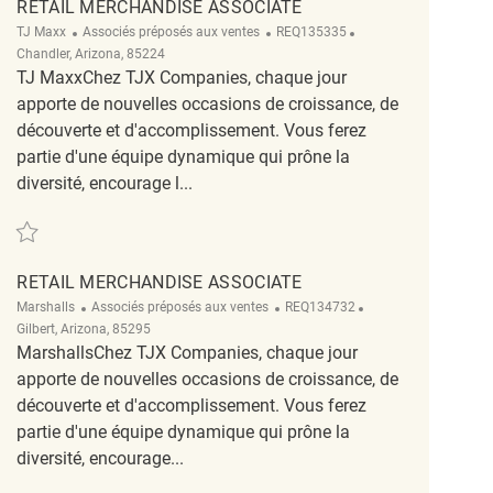
RETAIL MERCHANDISE ASSOCIATE
Catégorie
ReqId
Emplacement
TJ Maxx
Associés préposés aux ventes
REQ135335
Chandler, Arizona, 85224
TJ MaxxChez TJX Companies, chaque jour
apporte de nouvelles occasions de croissance, de
découverte et d'accomplissement. Vous ferez
partie d'une équipe dynamique qui prône la
diversité, encourage l...
Sauvegarder Retail Merchandise Associate REQ135335
RETAIL MERCHANDISE ASSOCIATE
Catégorie
ReqId
Emplacement
Marshalls
Associés préposés aux ventes
REQ134732
Gilbert, Arizona, 85295
MarshallsChez TJX Companies, chaque jour
apporte de nouvelles occasions de croissance, de
découverte et d'accomplissement. Vous ferez
partie d'une équipe dynamique qui prône la
diversité, encourage...