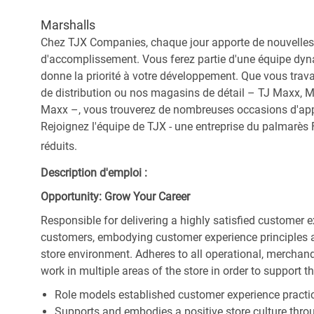
Marshalls
Chez TJX Companies, chaque jour apporte de nouvelles 
d'accomplissement. Vous ferez partie d'une équipe dyna
donne la priorité à votre développement. Que vous trav
de distribution ou nos magasins de détail – TJ Maxx, 
Maxx –, vous trouverez de nombreuses occasions d'appre
Rejoignez l'équipe de TJX - une entreprise du palmarès F
réduits.
Description d'emploi :
Opportunity: Grow Your Career
Responsible for delivering a highly satisfied customer 
customers, embodying customer experience principles 
store environment. Adheres to all operational, merchand
work in multiple areas of the store in order to support t
Role models established customer experience practic
Supports and embodies a positive store culture throu