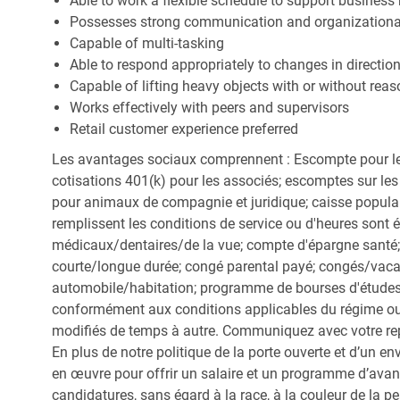
Able to work a flexible schedule to support business
Possesses strong communication and organizational s
Capable of multi-tasking
Able to respond appropriately to changes in directio
Capable of lifting heavy objects with or without r
Works effectively with peers and supervisors
Retail customer experience preferred
Les avantages sociaux comprennent : Escompte pour le
cotisations 401(k) pour les associés; escomptes sur les 
pour animaux de compagnie et juridique; caisse popula
remplissent les conditions de service ou d'heures sont 
médicaux/dentaires/de la vue; compte d'épargne santé; 
courte/longue durée; congé parental payé; congés/vac
automobile/habitation; programme de bourses d'études;
conformément aux conditions applicables du régime ou d
modifiés de temps à autre. Communiquez avec votre re
En plus de notre politique de la porte ouverte et d’un e
en œuvre pour offrir un salaire et un programme d’avan
candidatures, sans égard à la race, à la couleur de la peau