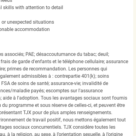
 needs
kills with attention to detail
n or unexpected situations
easonable accommodation
s associés; PAE; désaccoutumance du tabac; deuil;
frais de garde d'enfants et le téléphone cellulaire; assurance
ire; primes de recommandation. Les personnes qui
également admissibles à : contrepartie 401(k); soins
FSA de soins de santé; assurance-vie; invalidité de
ances/maladie payés; escomptes sur l'assurance
 aide à l'adoption. Tous les avantages sociaux sont fournis
u programme et sous réserve de celles-ci, et peuvent être
présentant TJX pour de plus amples renseignements.
nvironnement de travail positif, nous mettons également tout
tages sociaux concurrentiels. TJX considère toutes les
, à la religion, au sexe, à l’orientation sexuelle, à l’origine