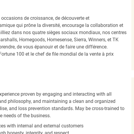
occasions de croissance, de découverte et
mique qui prône la diversité, encourage la collaboration et
ailliez dans nos quatre sièges sociaux mondiaux, nos centres
Marshalls, Homegoods, Homesense, Sierra, Winners, et TK
ndre, de vous épanouir et de faire une différence.
ortune 100 et le chef de file mondial de la vente à prix
experience proven by engaging and interacting with all
and philosophy, and maintaining a clean and organized
ise, and loss prevention standards. May be cross-trained to
he needs of the business.
es with internal and external customers
gh honesty, integrity, and respect