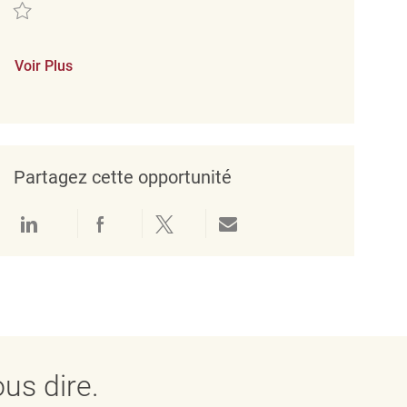
Sauvegarder Retail Merchandise Associate REQ134732
Voir Plus
Partagez cette opportunité
Partager via LinkedIn
Partager via Facebook
Partager via twitter
Partager par e-mail
us dire.