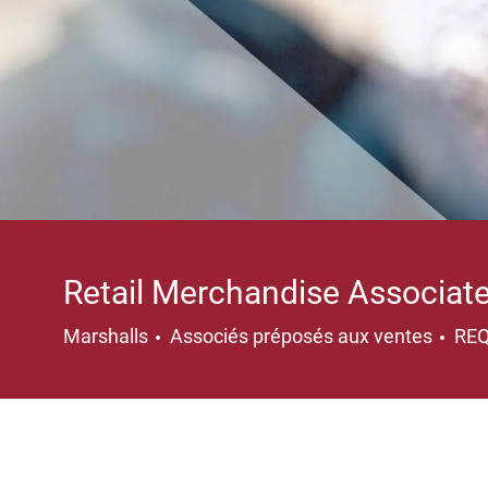
Retail Merchandise Associat
Catégorie
Marshalls
Associés préposés aux ventes
RE