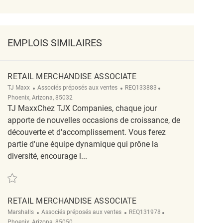
EMPLOIS SIMILAIRES
RETAIL MERCHANDISE ASSOCIATE
Catégorie
ReqId
Emplacement
TJ Maxx
Associés préposés aux ventes
REQ133883
Phoenix, Arizona, 85032
TJ MaxxChez TJX Companies, chaque jour
apporte de nouvelles occasions de croissance, de
découverte et d'accomplissement. Vous ferez
partie d'une équipe dynamique qui prône la
diversité, encourage l...
Sauvegarder Retail Merchandise Associate REQ133883
RETAIL MERCHANDISE ASSOCIATE
Catégorie
ReqId
Emplacement
Marshalls
Associés préposés aux ventes
REQ131978
Phoenix, Arizona, 85050