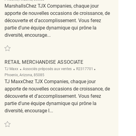
MarshallsChez TJX Companies, chaque jour
apporte de nouvelles occasions de croissance, de
découverte et d'accomplissement. Vous ferez
partie d'une équipe dynamique qui prône la
diversité, encourage...
Sauvegarder Retail Merchandise Associate REQ131978
RETAIL MERCHANDISE ASSOCIATE
Catégorie
ReqId
Emplacement
TJ Maxx
Associés préposés aux ventes
R2317701
Phoenix, Arizona, 85085
TJ MaxxChez TJX Companies, chaque jour
apporte de nouvelles occasions de croissance, de
découverte et d'accomplissement. Vous ferez
partie d'une équipe dynamique qui prône la
diversité, encourage l...
Sauvegarder Retail Merchandise Associate R2317701