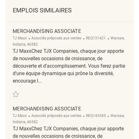
EMPLOIS SIMILAIRES
MERCHANDISING ASSOCIATE
Catégorie
ReqId
Emplacement
TJ Maxx
Associés préposés aux ventes
REQ131421
Warsaw,
Indiana, 46582
TJ MaxxChez TJX Companies, chaque jour apporte
de nouvelles occasions de croissance, de
découverte et d'accomplissement. Vous ferez partie
d'une équipe dynamique qui prône la diversité,
encourage l...
Sauvegarder Merchandising Associate REQ131421
MERCHANDISING ASSOCIATE
Catégorie
ReqId
Emplacement
TJ Maxx
Associés préposés aux ventes
REQ143385
Warsaw,
Indiana, 46582
TJ MaxxChez TJX Companies, chaque jour apporte
de nouvelles occasions de croissance, de