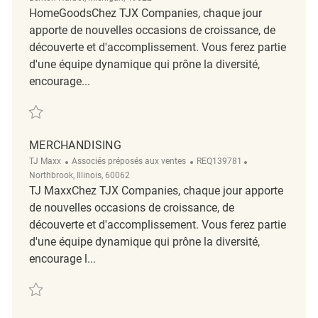
HomeGoodsChez TJX Companies, chaque jour
apporte de nouvelles occasions de croissance, de
découverte et d'accomplissement. Vous ferez partie
d'une équipe dynamique qui prône la diversité,
encourage...
Sauvegarder Retail Merchandising Associate REQ91555
MERCHANDISING
Catégorie
ReqId
Emplacement
TJ Maxx
Associés préposés aux ventes
REQ139781
Northbrook, Illinois, 60062
TJ MaxxChez TJX Companies, chaque jour apporte
de nouvelles occasions de croissance, de
découverte et d'accomplissement. Vous ferez partie
d'une équipe dynamique qui prône la diversité,
encourage l...
Sauvegarder Merchandising REQ139781