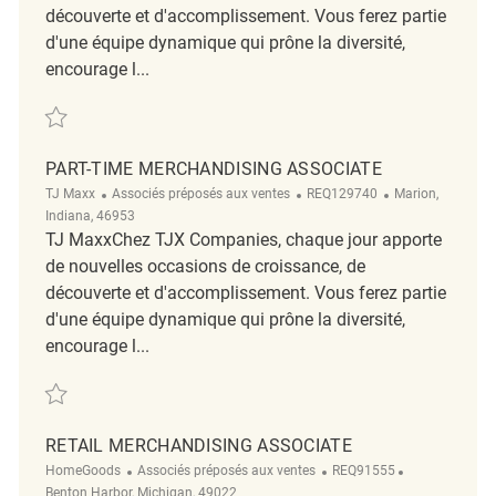
découverte et d'accomplissement. Vous ferez partie
d'une équipe dynamique qui prône la diversité,
encourage l...
Sauvegarder Merchandising Associate REQ143385
PART-TIME MERCHANDISING ASSOCIATE
Catégorie
ReqId
Emplacement
TJ Maxx
Associés préposés aux ventes
REQ129740
Marion,
Indiana, 46953
TJ MaxxChez TJX Companies, chaque jour apporte
de nouvelles occasions de croissance, de
découverte et d'accomplissement. Vous ferez partie
d'une équipe dynamique qui prône la diversité,
encourage l...
Sauvegarder Part-Time Merchandising Associate REQ129740
RETAIL MERCHANDISING ASSOCIATE
Catégorie
ReqId
Emplacement
HomeGoods
Associés préposés aux ventes
REQ91555
Benton Harbor, Michigan, 49022