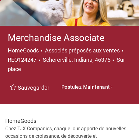
Merchandise Associate
Catégorie
HomeGoods
Associés préposés aux ventes
Emplacement
REQ124247
Schererville, Indiana, 46375
Sur
place
Postulez Maintenant
Sauvegarder
HomeGoods
Chez TJX Companies, chaque jour apporte de nouvelles
occasions de croissance, de découverte et