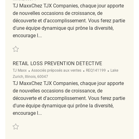
TJ MaxxChez TJX Companies, chaque jour apporte
de nouvelles occasions de croissance, de
découverte et d'accomplissement. Vous ferez partie
d'une équipe dynamique qui prône la diversité,
encourage l...
Sauvegarder Retail Loss Prevention Detective REQ136954
RETAIL LOSS PREVENTION DETECTIVE
Catégorie
ReqId
Emplacement
TJ Maxx
Associés préposés aux ventes
REQ141199
Lake
Zurich, Illinois, 60047
TJ MaxxChez TJX Companies, chaque jour apporte
de nouvelles occasions de croissance, de
découverte et d'accomplissement. Vous ferez partie
d'une équipe dynamique qui prône la diversité,
encourage l...
Sauvegarder Retail Loss Prevention Detective REQ141199