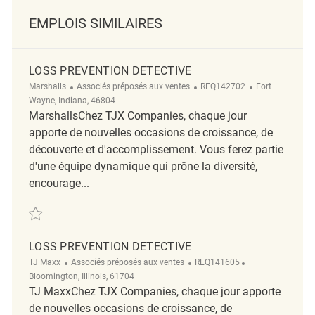
EMPLOIS SIMILAIRES
LOSS PREVENTION DETECTIVE
Catégorie
ReqId
Emplacement
Marshalls
Associés préposés aux ventes
REQ142702
Fort
Wayne, Indiana, 46804
MarshallsChez TJX Companies, chaque jour
apporte de nouvelles occasions de croissance, de
découverte et d'accomplissement. Vous ferez partie
d'une équipe dynamique qui prône la diversité,
encourage...
Sauvegarder Loss Prevention Detective REQ142702
LOSS PREVENTION DETECTIVE
Catégorie
ReqId
Emplacement
TJ Maxx
Associés préposés aux ventes
REQ141605
Bloomington, Illinois, 61704
TJ MaxxChez TJX Companies, chaque jour apporte
de nouvelles occasions de croissance, de