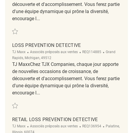
découverte et d'accomplissement. Vous ferez partie
d'une équipe dynamique qui prône la diversité,
encourage l...
Sauvegarder Loss Prevention Detective REQ141605
LOSS PREVENTION DETECTIVE
Catégorie
ReqId
Emplacement
TJ Maxx
Associés préposés aux ventes
REQ114885
Grand
Rapids, Michigan, 49512
TJ MaxxChez TJX Companies, chaque jour apporte
de nouvelles occasions de croissance, de
découverte et d'accomplissement. Vous ferez partie
d'une équipe dynamique qui prône la diversité,
encourage l...
Sauvegarder Loss Prevention Detective REQ114885
RETAIL LOSS PREVENTION DETECTIVE
Catégorie
ReqId
Emplacement
TJ Maxx
Associés préposés aux ventes
REQ136954
Palatine,
Illinois, 60074