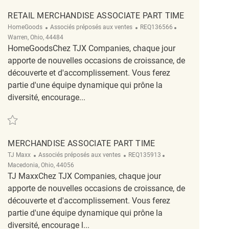
RETAIL MERCHANDISE ASSOCIATE PART TIME
Catégorie
ReqId
Emplacement
HomeGoods
Associés préposés aux ventes
REQ136566
Warren, Ohio, 44484
HomeGoodsChez TJX Companies, chaque jour
apporte de nouvelles occasions de croissance, de
découverte et d'accomplissement. Vous ferez
partie d'une équipe dynamique qui prône la
diversité, encourage...
Sauvegarder Retail Merchandise Associate Part Time REQ136566
MERCHANDISE ASSOCIATE PART TIME
Catégorie
ReqId
Emplacement
TJ Maxx
Associés préposés aux ventes
REQ135913
Macedonia, Ohio, 44056
TJ MaxxChez TJX Companies, chaque jour
apporte de nouvelles occasions de croissance, de
découverte et d'accomplissement. Vous ferez
partie d'une équipe dynamique qui prône la
diversité, encourage l...