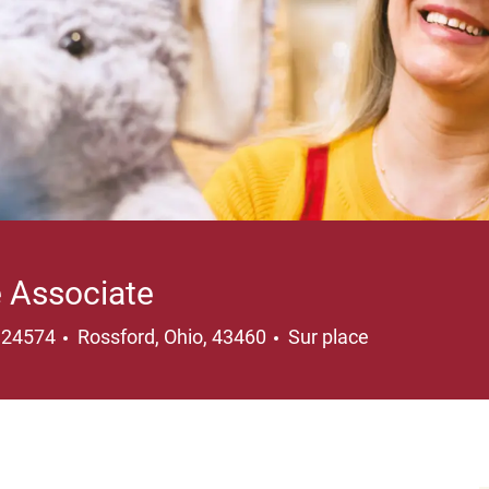
e Associate
Emplacement
124574
Rossford, Ohio, 43460
Sur place