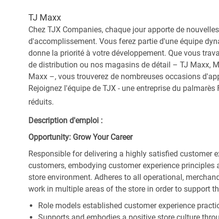
TJ Maxx
Chez TJX Companies, chaque jour apporte de nouvelles 
d'accomplissement. Vous ferez partie d'une équipe dyna
donne la priorité à votre développement. Que vous trav
de distribution ou nos magasins de détail – TJ Maxx, 
Maxx –, vous trouverez de nombreuses occasions d'appre
Rejoignez l'équipe de TJX - une entreprise du palmarès F
réduits.
Description d'emploi :
Opportunity: Grow Your Career
Responsible for delivering a highly satisfied customer 
customers, embodying customer experience principles 
store environment. Adheres to all operational, merchand
work in multiple areas of the store in order to support t
Role models established customer experience practic
Supports and embodies a positive store culture throu