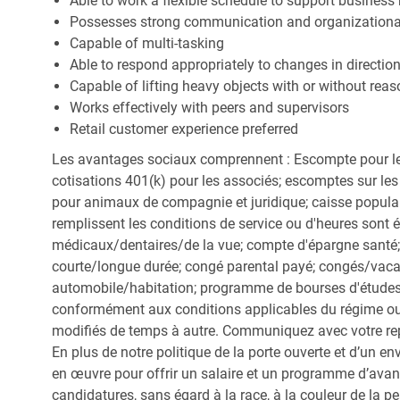
Able to work a flexible schedule to support business
Possesses strong communication and organizational s
Capable of multi-tasking
Able to respond appropriately to changes in directio
Capable of lifting heavy objects with or without r
Works effectively with peers and supervisors
Retail customer experience preferred
Les avantages sociaux comprennent : Escompte pour le
cotisations 401(k) pour les associés; escomptes sur les 
pour animaux de compagnie et juridique; caisse popula
remplissent les conditions de service ou d'heures sont 
médicaux/dentaires/de la vue; compte d'épargne santé; 
courte/longue durée; congé parental payé; congés/vac
automobile/habitation; programme de bourses d'études;
conformément aux conditions applicables du régime ou d
modifiés de temps à autre. Communiquez avec votre re
En plus de notre politique de la porte ouverte et d’un e
en œuvre pour offrir un salaire et un programme d’avan
candidatures, sans égard à la race, à la couleur de la peau