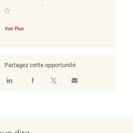
Sauvegarder Merchandise Associate Part Time REQ135913
Voir Plus
Partagez cette opportunité
Partager via LinkedIn
Partager via Facebook
Partager via twitter
Partager par e-mail