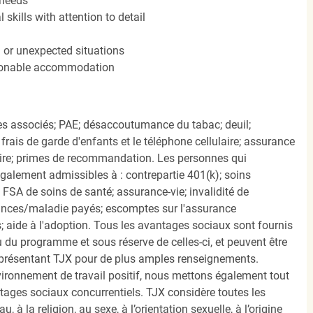
 needs
kills with attention to detail
n or unexpected situations
easonable accommodation
s associés; PAE; désaccoutumance du tabac; deuil;
frais de garde d'enfants et le téléphone cellulaire; assurance
ire; primes de recommandation. Les personnes qui
également admissibles à : contrepartie 401(k); soins
FSA de soins de santé; assurance-vie; invalidité de
ances/maladie payés; escomptes sur l'assurance
 aide à l'adoption. Tous les avantages sociaux sont fournis
u programme et sous réserve de celles-ci, et peuvent être
présentant TJX pour de plus amples renseignements.
nvironnement de travail positif, nous mettons également tout
tages sociaux concurrentiels. TJX considère toutes les
, à la religion, au sexe, à l’orientation sexuelle, à l’origine