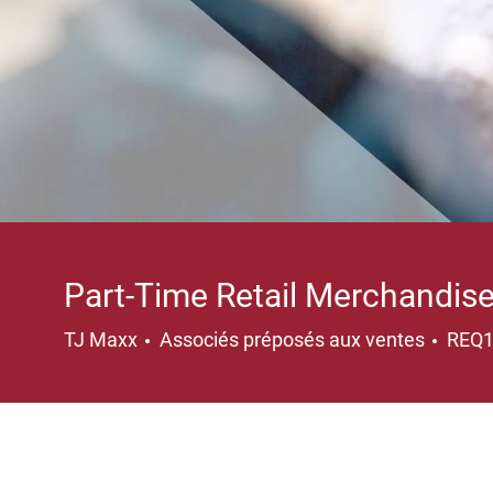
Part-Time Retail Merchandis
Catégorie
TJ Maxx
Associés préposés aux ventes
REQ