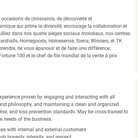
occasions de croissance, de découverte et
mique qui prône la diversité, encourage la collaboration et
ailliez dans nos quatre sièges sociaux mondiaux, nos centres
Marshalls, Homegoods, Homesense, Sierra, Winners, et TK
ndre, de vous épanouir et de faire une différence.
ortune 100 et le chef de file mondial de la vente à prix
experience proven by engaging and interacting with all
and philosophy, and maintaining a clean and organized
ise, and loss prevention standards. May be cross-trained to
he needs of the business.
es with internal and external customers
gh honesty, integrity, and respect