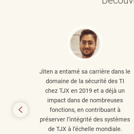
Découvr
plus
Jiten a entamé sa carrière dans le
c’est
domaine de la sécurité des TI
tion
chez TJX en 2019 et a déjà un
nes et
impact dans de nombreuses
 terme
fonctions, en contribuant à
it le
préserver l’intégrité des systèmes
s
de TJX à l’échelle mondiale.