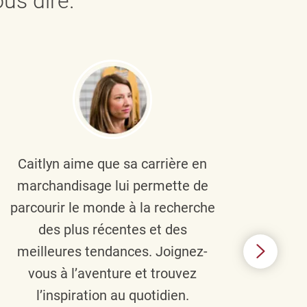
us dire.
Caitlyn aime que sa carrière en
Brau
marchandisage lui permette de
le
parcourir le monde à la recherche
diver
des plus récentes et des
un 
meilleures tendances. Joignez-
TJX,
vous à l’aventure et trouvez
élé
l’inspiration au quotidien.
C’e