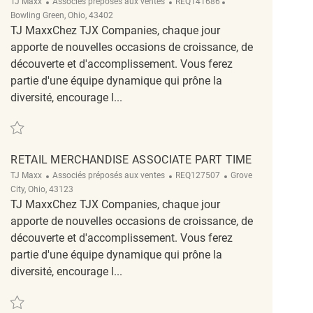
Catégorie
ReqId
Emplacement
TJ Maxx
Associés préposés aux ventes
REQ141686
Bowling Green, Ohio, 43402
TJ MaxxChez TJX Companies, chaque jour
apporte de nouvelles occasions de croissance, de
découverte et d'accomplissement. Vous ferez
partie d'une équipe dynamique qui prône la
diversité, encourage l...
Sauvegarder Retail Part Time Merchandise Associate REQ141686
RETAIL MERCHANDISE ASSOCIATE PART TIME
Catégorie
ReqId
Emplacement
TJ Maxx
Associés préposés aux ventes
REQ127507
Grove
City, Ohio, 43123
TJ MaxxChez TJX Companies, chaque jour
apporte de nouvelles occasions de croissance, de
découverte et d'accomplissement. Vous ferez
partie d'une équipe dynamique qui prône la
diversité, encourage l...
Sauvegarder Retail Merchandise Associate Part Time REQ127507