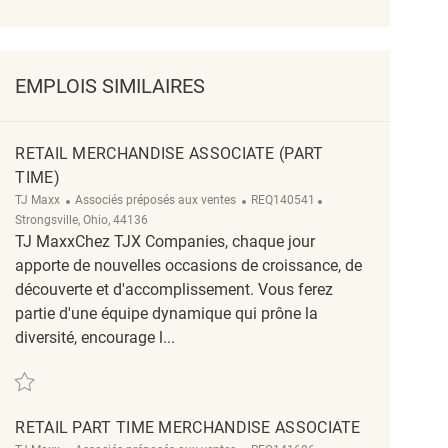
EMPLOIS SIMILAIRES
RETAIL MERCHANDISE ASSOCIATE (PART
TIME)
Catégorie
ReqId
Emplacement
TJ Maxx
Associés préposés aux ventes
REQ140541
Strongsville, Ohio, 44136
TJ MaxxChez TJX Companies, chaque jour
apporte de nouvelles occasions de croissance, de
découverte et d'accomplissement. Vous ferez
partie d'une équipe dynamique qui prône la
diversité, encourage l...
Sauvegarder Retail Merchandise Associate (Part Time) REQ140541
RETAIL PART TIME MERCHANDISE ASSOCIATE