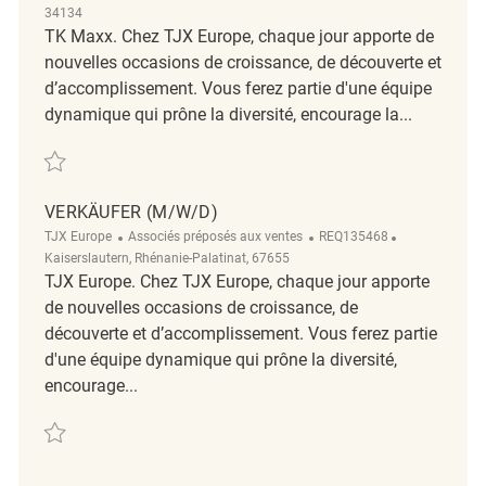
34134
TK Maxx. Chez TJX Europe, chaque jour apporte de
nouvelles occasions de croissance, de découverte et
d’accomplissement. Vous ferez partie d'une équipe
dynamique qui prône la diversité, encourage la...
Sauvegarder Verkäufer m/w/d REQ140724
VERKÄUFER (M/W/D)
Catégorie
ReqId
Emplacement
TJX Europe
Associés préposés aux ventes
REQ135468
Kaiserslautern, Rhénanie-Palatinat, 67655
TJX Europe. Chez TJX Europe, chaque jour apporte
de nouvelles occasions de croissance, de
découverte et d’accomplissement. Vous ferez partie
d'une équipe dynamique qui prône la diversité,
encourage...
Sauvegarder Verkäufer (m/w/d) REQ135468