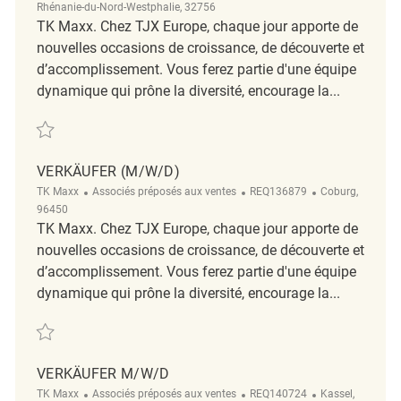
Rhénanie-du-Nord-Westphalie, 32756
TK Maxx. Chez TJX Europe, chaque jour apporte de
nouvelles occasions de croissance, de découverte et
d’accomplissement. Vous ferez partie d'une équipe
dynamique qui prône la diversité, encourage la...
Sauvegarder Verkäufer ( m/ w/ d ) REQ129963
VERKÄUFER (M/W/D)
Catégorie
ReqId
Emplacement
TK Maxx
Associés préposés aux ventes
REQ136879
Coburg,
96450
TK Maxx. Chez TJX Europe, chaque jour apporte de
nouvelles occasions de croissance, de découverte et
d’accomplissement. Vous ferez partie d'une équipe
dynamique qui prône la diversité, encourage la...
Sauvegarder Verkäufer (m/w/d) REQ136879
VERKÄUFER M/W/D
Catégorie
ReqId
Emplacement
TK Maxx
Associés préposés aux ventes
REQ140724
Kassel,