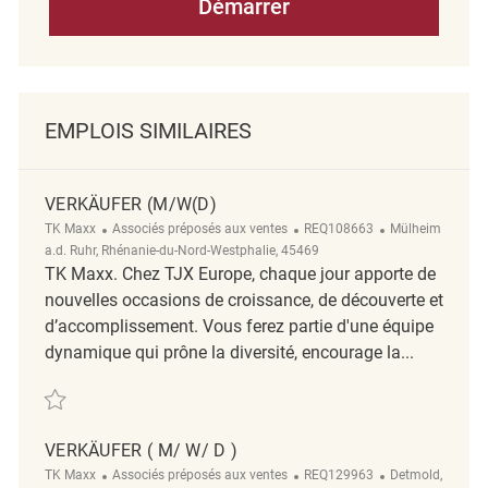
Démarrer
EMPLOIS SIMILAIRES
VERKÄUFER (M/W(D)
Catégorie
ReqId
Emplacement
TK Maxx
Associés préposés aux ventes
REQ108663
Mülheim
a.d. Ruhr, Rhénanie-du-Nord-Westphalie, 45469
TK Maxx. Chez TJX Europe, chaque jour apporte de
nouvelles occasions de croissance, de découverte et
d’accomplissement. Vous ferez partie d'une équipe
dynamique qui prône la diversité, encourage la...
Sauvegarder Verkäufer (m/w(d) REQ108663
VERKÄUFER ( M/ W/ D )
Catégorie
ReqId
Emplacement
TK Maxx
Associés préposés aux ventes
REQ129963
Detmold,