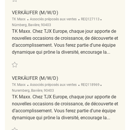
VERKÄUFER (M/W/D)
Catégorie
ReqId
Emplacement
TK Maxx
Associés préposés aux ventes
REQ127113
Nürnberg, Bavière, 90403
TK Maxx. Chez TJX Europe, chaque jour apporte de
nouvelles occasions de croissance, de découverte et
d’accomplissement. Vous ferez partie d'une équipe
dynamique qui prône la diversité, encourage la...
Sauvegarder Verkäufer (m/w/d) REQ127113
VERKÄUFER (M/W/D)
Catégorie
ReqId
Emplacement
TK Maxx
Associés préposés aux ventes
REQ118969
Nuremberg, Bavière, 90403
TK Maxx. Chez TJX Europe, chaque jour apporte de
nouvelles occasions de croissance, de découverte et
d’accomplissement. Vous ferez partie d'une équipe
dynamique qui prône la diversité, encourage la...
Sauvegarder Verkäufer (m/w/d) REQ118969