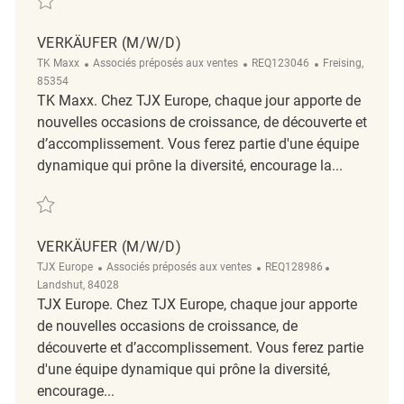
VERKÄUFER (M/W/D)
Catégorie
ReqId
Emplacement
TK Maxx
Associés préposés aux ventes
REQ123046
Freising,
85354
TK Maxx. Chez TJX Europe, chaque jour apporte de
nouvelles occasions de croissance, de découverte et
d’accomplissement. Vous ferez partie d'une équipe
dynamique qui prône la diversité, encourage la...
Sauvegarder Verkäufer (m/w/d) REQ123046
VERKÄUFER (M/W/D)
Catégorie
ReqId
Emplacement
TJX Europe
Associés préposés aux ventes
REQ128986
Landshut, 84028
TJX Europe. Chez TJX Europe, chaque jour apporte
de nouvelles occasions de croissance, de
découverte et d’accomplissement. Vous ferez partie
d'une équipe dynamique qui prône la diversité,
encourage...