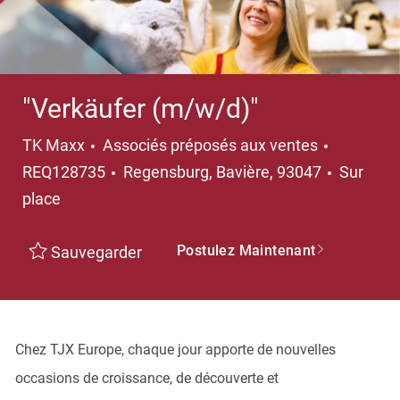
"Verkäufer (m/w/d)"
Catégorie
TK Maxx
Associés préposés aux ventes
Emplacement
REQ128735
Regensburg, Bavière, 93047
Sur
place
Postulez Maintenant
Sauvegarder
Chez TJX Europe, chaque jour apporte de nouvelles
occasions de croissance, de découverte et