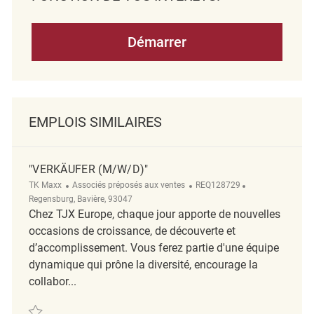
Démarrer
EMPLOIS SIMILAIRES
"VERKÄUFER (M/W/D)"
Catégorie
ReqId
Emplacement
TK Maxx
Associés préposés aux ventes
REQ128729
Regensburg, Bavière, 93047
Chez TJX Europe, chaque jour apporte de nouvelles
occasions de croissance, de découverte et
d’accomplissement. Vous ferez partie d'une équipe
dynamique qui prône la diversité, encourage la
collabor...
Sauvegarder "Verkäufer (m/w/d)" REQ128729