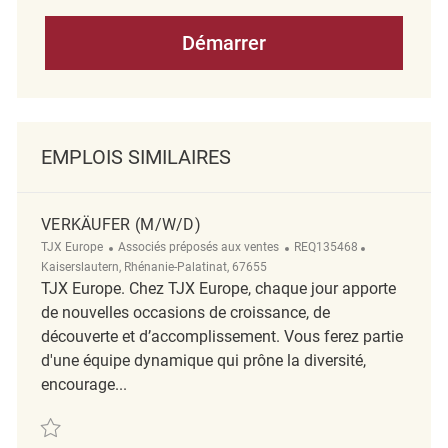
Démarrer
EMPLOIS SIMILAIRES
VERKÄUFER (M/W/D)
Catégorie
ReqId
Emplacement
TJX Europe
Associés préposés aux ventes
REQ135468
Kaiserslautern, Rhénanie-Palatinat, 67655
TJX Europe. Chez TJX Europe, chaque jour apporte
de nouvelles occasions de croissance, de
découverte et d’accomplissement. Vous ferez partie
d'une équipe dynamique qui prône la diversité,
encourage...
Sauvegarder Verkäufer (m/w/d) REQ135468