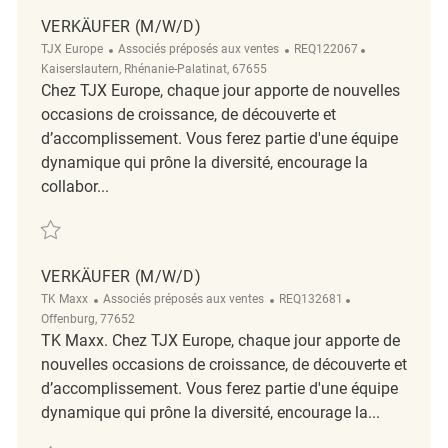
VERKÄUFER (M/W/D)
Catégorie
ReqId
Emplacement
TJX Europe
Associés préposés aux ventes
REQ122067
Kaiserslautern, Rhénanie-Palatinat, 67655
Chez TJX Europe, chaque jour apporte de nouvelles
occasions de croissance, de découverte et
d’accomplissement. Vous ferez partie d'une équipe
dynamique qui prône la diversité, encourage la
collabor...
Sauvegarder Verkäufer (m/w/d) REQ122067
VERKÄUFER (M/W/D)
Catégorie
ReqId
Emplacement
TK Maxx
Associés préposés aux ventes
REQ132681
Offenburg, 77652
TK Maxx. Chez TJX Europe, chaque jour apporte de
nouvelles occasions de croissance, de découverte et
d’accomplissement. Vous ferez partie d'une équipe
dynamique qui prône la diversité, encourage la...