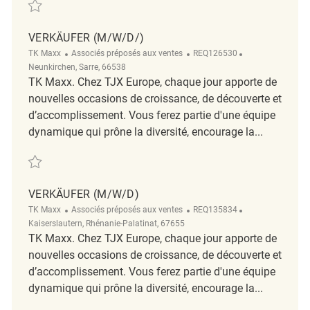
Sauvegarder Verkäufer (m/w/d) REQ132681
VERKÄUFER (M/W/D/)
Catégorie
ReqId
Emplacement
TK Maxx
Associés préposés aux ventes
REQ126530
Neunkirchen, Sarre, 66538
TK Maxx. Chez TJX Europe, chaque jour apporte de
nouvelles occasions de croissance, de découverte et
d’accomplissement. Vous ferez partie d'une équipe
dynamique qui prône la diversité, encourage la...
Sauvegarder Verkäufer (m/w/d/) REQ126530
VERKÄUFER (M/W/D)
Catégorie
ReqId
Emplacement
TK Maxx
Associés préposés aux ventes
REQ135834
Kaiserslautern, Rhénanie-Palatinat, 67655
TK Maxx. Chez TJX Europe, chaque jour apporte de
nouvelles occasions de croissance, de découverte et
d’accomplissement. Vous ferez partie d'une équipe
dynamique qui prône la diversité, encourage la...