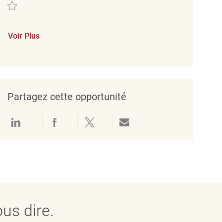
Sauvegarder Verkäufer (m/w/d) REQ137208
Voir Plus
Partagez cette opportunité
Partager via LinkedIn
Partager via Facebook
Partager via twitter
Partager par e-mail
us dire.