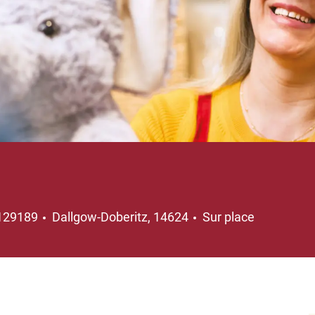
Emplacement
129189
Dallgow-Doberitz, 14624
Sur place