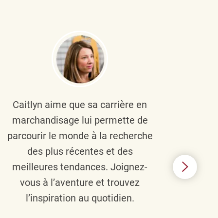
Caitlyn aime que sa carrière en
Brau
marchandisage lui permette de
le
parcourir le monde à la recherche
diver
des plus récentes et des
un 
meilleures tendances. Joignez-
TJX,
vous à l’aventure et trouvez
élé
l’inspiration au quotidien.
C’e
nou