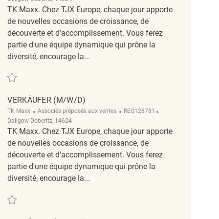
TK Maxx. Chez TJX Europe, chaque jour apporte
de nouvelles occasions de croissance, de
découverte et d’accomplissement. Vous ferez
partie d'une équipe dynamique qui prône la
diversité, encourage la...
Sauvegarder Verkäufer (m/w/d) REQ138419
VERKÄUFER (M/W/D)
Catégorie
ReqId
Emplacement
TK Maxx
Associés préposés aux ventes
REQ128781
Dallgow-Doberitz, 14624
TK Maxx. Chez TJX Europe, chaque jour apporte
de nouvelles occasions de croissance, de
découverte et d’accomplissement. Vous ferez
partie d'une équipe dynamique qui prône la
diversité, encourage la...
Sauvegarder Verkäufer (m/w/d) REQ128781