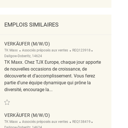
EMPLOIS SIMILAIRES
VERKÄUFER (M/W/D)
Catégorie
ReqId
Emplacement
TK Maxx
Associés préposés aux ventes
REQ123918
Dallgow-Doberitz, 14624
TK Maxx. Chez TJX Europe, chaque jour apporte
de nouvelles occasions de croissance, de
découverte et d’accomplissement. Vous ferez
partie d'une équipe dynamique qui prône la
diversité, encourage la...
Sauvegarder Verkäufer (m/w/d) REQ123918
VERKÄUFER (M/W/D)
Catégorie
ReqId
Emplacement
TK Maxx
Associés préposés aux ventes
REQ138419
Dallgow-Doberitz, 14624