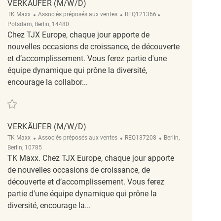
VERKÄUFER (M/W/D)
Catégorie
ReqId
Emplacement
TK Maxx
Associés préposés aux ventes
REQ121366
Potsdam, Berlin, 14480
Chez TJX Europe, chaque jour apporte de
nouvelles occasions de croissance, de découverte
et d’accomplissement. Vous ferez partie d'une
équipe dynamique qui prône la diversité,
encourage la collabor...
Sauvegarder Verkäufer (m/w/d) REQ121366
VERKÄUFER (M/W/D)
Catégorie
ReqId
Emplacement
TK Maxx
Associés préposés aux ventes
REQ137208
Berlin,
Berlin, 10785
TK Maxx. Chez TJX Europe, chaque jour apporte
de nouvelles occasions de croissance, de
découverte et d’accomplissement. Vous ferez
partie d'une équipe dynamique qui prône la
diversité, encourage la...