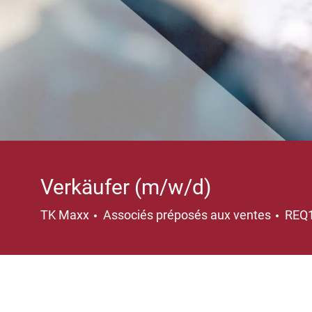
Verkäufer (m/w/d)
Catégorie
TK Maxx
Associés préposés aux ventes
REQ