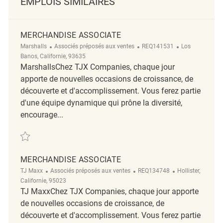
EMPLOIS SIMILAIRES
MERCHANDISE ASSOCIATE
Catégorie
ReqId
Emplacement
Marshalls
Associés préposés aux ventes
REQ141531
Los
Banos, Californie, 93635
MarshallsChez TJX Companies, chaque jour
apporte de nouvelles occasions de croissance, de
découverte et d'accomplissement. Vous ferez partie
d'une équipe dynamique qui prône la diversité,
encourage...
Sauvegarder Merchandise Associate REQ141531
MERCHANDISE ASSOCIATE
Catégorie
ReqId
Emplacement
TJ Maxx
Associés préposés aux ventes
REQ134748
Hollister,
Californie, 95023
TJ MaxxChez TJX Companies, chaque jour apporte
de nouvelles occasions de croissance, de
découverte et d'accomplissement. Vous ferez partie