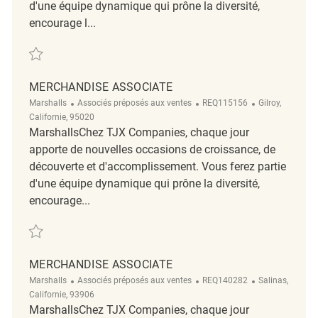
d'une équipe dynamique qui prône la diversité,
encourage l...
Sauvegarder Merchandise Associate REQ134748
MERCHANDISE ASSOCIATE
Catégorie
ReqId
Emplacement
Marshalls
Associés préposés aux ventes
REQ115156
Gilroy,
Californie, 95020
MarshallsChez TJX Companies, chaque jour
apporte de nouvelles occasions de croissance, de
découverte et d'accomplissement. Vous ferez partie
d'une équipe dynamique qui prône la diversité,
encourage...
Sauvegarder Merchandise Associate REQ115156
MERCHANDISE ASSOCIATE
Catégorie
ReqId
Emplacement
Marshalls
Associés préposés aux ventes
REQ140282
Salinas,
Californie, 93906
MarshallsChez TJX Companies, chaque jour