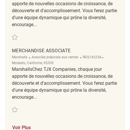
apporte de nouvelles occasions de croissance, de
découverte et d'accomplissement. Vous ferez partie
d'une équipe dynamique qui prône la diversité,
encourage...
Sauvegarder Merchandise Associate REQ140282
MERCHANDISE ASSOCIATE
Catégorie
ReqId
Emplacement
Marshalls
Associés préposés aux ventes
REQ143238
Modesto, Californie, 95350
MarshallsChez TJX Companies, chaque jour
apporte de nouvelles occasions de croissance, de
découverte et d'accomplissement. Vous ferez partie
d'une équipe dynamique qui prône la diversité,
encourage...
Sauvegarder Merchandise Associate REQ143238
Voir Plus