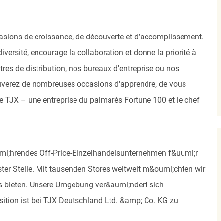
asions de croissance, de découverte et d’accomplissement.
versité, encourage la collaboration et donne la priorité à
res de distribution, nos bureaux d'entreprise ou nos
uverez de nombreuses occasions d'apprendre, de vous
 de TJX – une entreprise du palmarès Fortune 100 et le chef
uuml;hrendes Off-Price-Einzelhandelsunternehmen f&uuml;r
ter Stelle. Mit tausenden Stores weltweit m&ouml;chten wir
is bieten. Unsere Umgebung ver&auml;ndert sich
osition ist bei TJX Deutschland Ltd. &amp; Co. KG zu