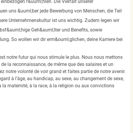
einbezogen f&uuml;hlen. Die Vielfalt unserer
reuen uns &uuml;ber jede Bewerbung von Menschen, die Teil
re Unternehmenskultur ist uns wichtig. Zudem legen wir
bsf&auml;hige Geh&auml;lter und Benefits, sowie
ng. So wollen wir dir erm&ouml;glichen, deine Karriere bei
est notre futur qui nous stimule le plus. Nous nous mettons
e, de la reconnaissance, de même que des salaires et un
notre volonté de voir grand et faites partie de notre avenir.
égard à l'âge, au handicap, au sexe, au changement de sexe,
 la maternité, à la race, à la religion ou aux convictions