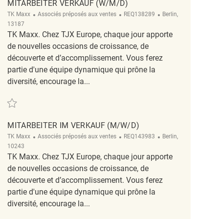
MITARBEITER VERKAUF (W/M/D)
Catégorie
ReqId
Emplacement
TK Maxx
Associés préposés aux ventes
REQ138289
Berlin,
13187
TK Maxx. Chez TJX Europe, chaque jour apporte
de nouvelles occasions de croissance, de
découverte et d’accomplissement. Vous ferez
partie d'une équipe dynamique qui prône la
diversité, encourage la...
Sauvegarder Mitarbeiter Verkauf (w/m/d) REQ138289
MITARBEITER IM VERKAUF (M/W/D)
Catégorie
ReqId
Emplacement
TK Maxx
Associés préposés aux ventes
REQ143983
Berlin,
10243
TK Maxx. Chez TJX Europe, chaque jour apporte
de nouvelles occasions de croissance, de
découverte et d’accomplissement. Vous ferez
partie d'une équipe dynamique qui prône la
diversité, encourage la...