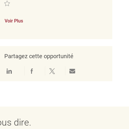
Sauvegarder Mitarbeiter im Verkauf (m/w/d) REQ143983
Voir Plus
Partagez cette opportunité
Partager via LinkedIn
Partager via Facebook
Partager via twitter
Partager par e-mail
us dire.