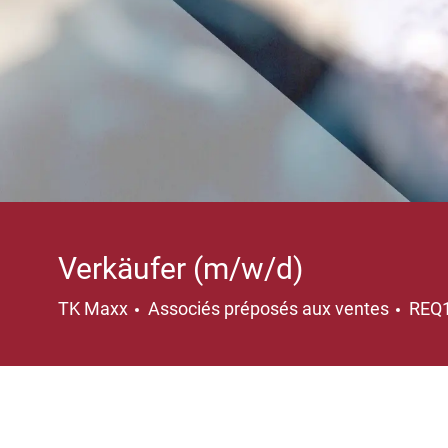
Verkäufer (m/w/d)
Catégorie
TK Maxx
Associés préposés aux ventes
REQ