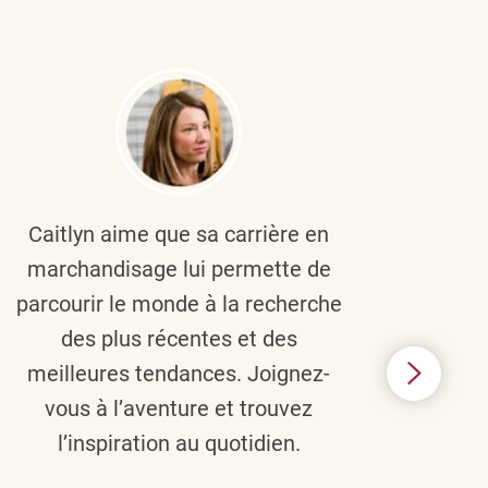
Caitlyn aime que sa carrière en
Brau
marchandisage lui permette de
le
parcourir le monde à la recherche
diver
des plus récentes et des
un 
meilleures tendances. Joignez-
TJX,
vous à l’aventure et trouvez
élé
l’inspiration au quotidien.
C’e
nou