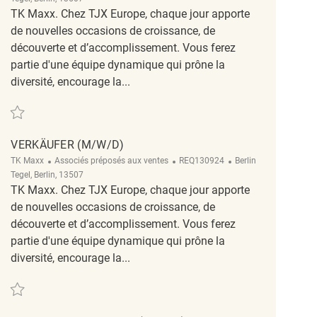
TK Maxx. Chez TJX Europe, chaque jour apporte
de nouvelles occasions de croissance, de
découverte et d’accomplissement. Vous ferez
partie d'une équipe dynamique qui prône la
diversité, encourage la...
Sauvegarder Verkäufer (m/w/d) REQ136875
VERKÄUFER (M/W/D)
Catégorie
ReqId
Emplacement
TK Maxx
Associés préposés aux ventes
REQ130924
Berlin
Tegel, Berlin, 13507
TK Maxx. Chez TJX Europe, chaque jour apporte
de nouvelles occasions de croissance, de
découverte et d’accomplissement. Vous ferez
partie d'une équipe dynamique qui prône la
diversité, encourage la...
Sauvegarder Verkäufer (m/w/d) REQ130924