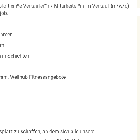
fort ein*e Verkäufer*in/ Mitarbeiter*in im Verkauf (m/w/d)
job.
nehmen
am
n in Schichten
ogram, Wellhub Fitnessangebote
itsplatz zu schaffen, an dem sich alle unsere