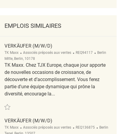
EMPLOIS SIMILAIRES
VERKÄUFER (M/W/D)
Catégorie
ReqId
Emplacement
TK Maxx
Associés préposés aux ventes
REQ94117
Berlin
Mitte, Berlin, 10178
TK Maxx. Chez TJX Europe, chaque jour apporte
de nouvelles occasions de croissance, de
découverte et d’accomplissement. Vous ferez
partie d'une équipe dynamique qui prône la
diversité, encourage la...
Sauvegarder Verkäufer (m/w/d) REQ94117
VERKÄUFER (M/W/D)
Catégorie
ReqId
Emplacement
TK Maxx
Associés préposés aux ventes
REQ136875
Berlin
Tegel, Berlin, 13507