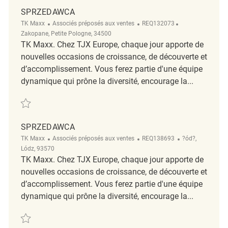
SPRZEDAWCA
Catégorie
ReqId
Emplacement
TK Maxx
Associés préposés aux ventes
REQ132073
Zakopane, Petite Pologne, 34500
TK Maxx. Chez TJX Europe, chaque jour apporte de
nouvelles occasions de croissance, de découverte et
d’accomplissement. Vous ferez partie d'une équipe
dynamique qui prône la diversité, encourage la...
Sauvegarder Sprzedawca REQ132073
SPRZEDAWCA
Catégorie
ReqId
Emplacement
TK Maxx
Associés préposés aux ventes
REQ138693
?ód?,
Lódz, 93570
TK Maxx. Chez TJX Europe, chaque jour apporte de
nouvelles occasions de croissance, de découverte et
d’accomplissement. Vous ferez partie d'une équipe
dynamique qui prône la diversité, encourage la...
Sauvegarder Sprzedawca REQ138693