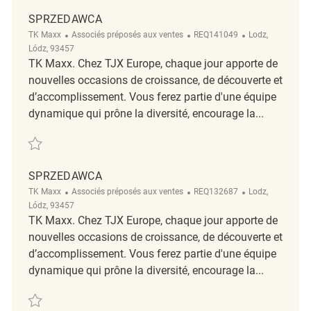
SPRZEDAWCA
Catégorie
ReqId
Emplacement
TK Maxx
Associés préposés aux ventes
REQ141049
Lodz,
Lódz, 93457
TK Maxx. Chez TJX Europe, chaque jour apporte de
nouvelles occasions de croissance, de découverte et
d’accomplissement. Vous ferez partie d'une équipe
dynamique qui prône la diversité, encourage la...
Sauvegarder Sprzedawca REQ141049
SPRZEDAWCA
Catégorie
ReqId
Emplacement
TK Maxx
Associés préposés aux ventes
REQ132687
Lodz,
Lódz, 93457
TK Maxx. Chez TJX Europe, chaque jour apporte de
nouvelles occasions de croissance, de découverte et
d’accomplissement. Vous ferez partie d'une équipe
dynamique qui prône la diversité, encourage la...
Sauvegarder Sprzedawca REQ132687