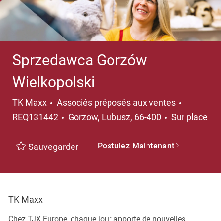
Sprzedawca Gorzów
Wielkopolski
Catégorie
TK Maxx
Associés préposés aux ventes
Emplacement
REQ131442
Gorzow, Lubusz, 66-400
Sur place
Postulez Maintenant
Sauvegarder
TK Maxx
Chez TJX Europe, chaque jour apporte de nouvelles