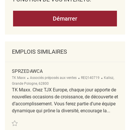
Démarrer
EMPLOIS SIMILAIRES
SPRZEDAWCA
Catégorie
ReqId
Emplacement
TK Maxx
Associés préposés aux ventes
REQ140719
Kalisz,
Grande Pologne, 62800
TK Maxx. Chez TJX Europe, chaque jour apporte de
nouvelles occasions de croissance, de découverte et
d’accomplissement. Vous ferez partie d'une équipe
dynamique qui prône la diversité, encourage la...
Sauvegarder sprzedawca REQ140719