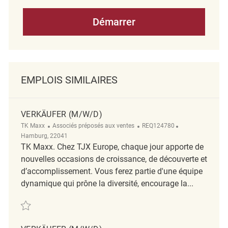
Démarrer
EMPLOIS SIMILAIRES
VERKÄUFER (M/W/D)
Catégorie
ReqId
Emplacement
TK Maxx
Associés préposés aux ventes
REQ124780
Hamburg, 22041
TK Maxx. Chez TJX Europe, chaque jour apporte de
nouvelles occasions de croissance, de découverte et
d’accomplissement. Vous ferez partie d'une équipe
dynamique qui prône la diversité, encourage la...
Sauvegarder Verkäufer (m/w/d) REQ124780