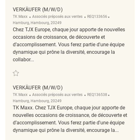
VERKÄUFER (M/W/D)
Catégorie
ReqId
Emplacement
TK Maxx
Associés préposés aux ventes
REQ133656
Hamburg, Hambourg, 20249
Chez TJX Europe, chaque jour apporte de nouvelles
occasions de croissance, de découverte et
d’accomplissement. Vous ferez partie d'une équipe
dynamique qui prône la diversité, encourage la
collabor...
Sauvegarder Verkäufer (m/w/d) REQ133656
VERKÄUFER (M/W/D)
Catégorie
ReqId
Emplacement
TK Maxx
Associés préposés aux ventes
REQ136538
Hamburg, Hambourg, 20249
TK Maxx. Chez TJX Europe, chaque jour apporte de
nouvelles occasions de croissance, de découverte et
d’accomplissement. Vous ferez partie d'une équipe
dynamique qui prône la diversité, encourage la...