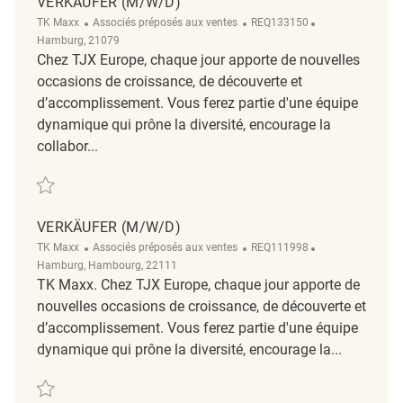
VERKÄUFER (M/W/D)
Catégorie
ReqId
Emplacement
TK Maxx
Associés préposés aux ventes
REQ133150
Hamburg, 21079
Chez TJX Europe, chaque jour apporte de nouvelles
occasions de croissance, de découverte et
d’accomplissement. Vous ferez partie d'une équipe
dynamique qui prône la diversité, encourage la
collabor...
Sauvegarder Verkäufer (m/w/d) REQ133150
VERKÄUFER (M/W/D)
Catégorie
ReqId
Emplacement
TK Maxx
Associés préposés aux ventes
REQ111998
Hamburg, Hambourg, 22111
TK Maxx. Chez TJX Europe, chaque jour apporte de
nouvelles occasions de croissance, de découverte et
d’accomplissement. Vous ferez partie d'une équipe
dynamique qui prône la diversité, encourage la...
Sauvegarder Verkäufer (m/w/d) REQ111998