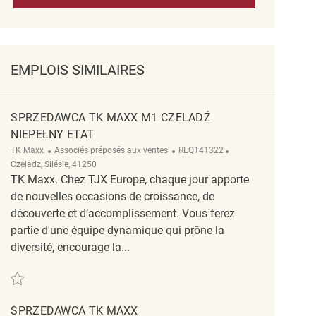
EMPLOIS SIMILAIRES
SPRZEDAWCA TK MAXX M1 CZELADŹ
NIEPEŁNY ETAT
Catégorie
ReqId
Emplacement
TK Maxx
Associés préposés aux ventes
REQ141322
Czeladz, Silésie, 41250
TK Maxx. Chez TJX Europe, chaque jour apporte
de nouvelles occasions de croissance, de
découverte et d’accomplissement. Vous ferez
partie d'une équipe dynamique qui prône la
diversité, encourage la...
Sauvegarder Sprzedawca TK Maxx M1 Czeladź niepełny etat REQ141322
SPRZEDAWCA TK MAXX