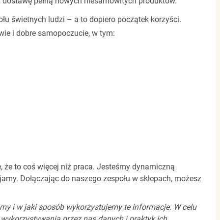
sz dostawę pełną nowych niesamowitych produktów.
ołu świetnych ludzi
–
a to dopiero początek korzyści.
wie i dobre samopoczucie, w tym:
, że to coś więcej niż praca. Jesteśmy dynamiczną
ijamy. Dołączając do naszego zespołu w sklepach, możesz
my i w jaki sposób wykorzystujemy te informacje. W celu
 wykorzystywania przez nas danych i praktyk ich