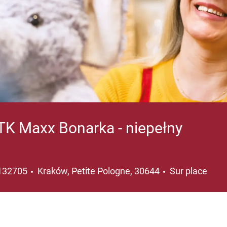
K Maxx Bonarka - niepełny
Emplacement
132705
Kraków, Petite Pologne, 30644
Sur place