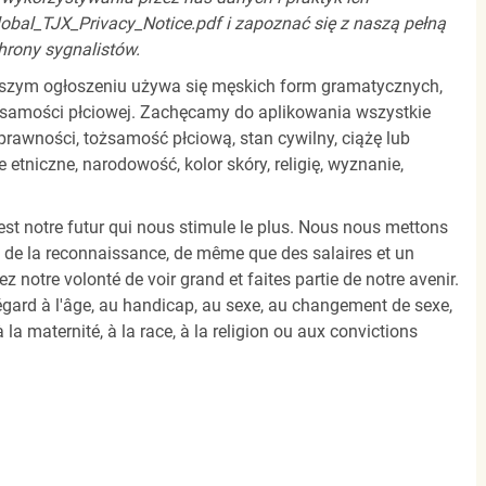
obal_TJX_Privacy_Notice.pdf i zapoznać się z naszą pełną
hrony sygnalistów.
jszym ogłoszeniu używa się męskich form gramatycznych,
ożsamości płciowej. Zachęcamy do aplikowania wszystkie
rawności, tożsamość płciową, stan cywilny, ciążę lub
tniczne, narodowość, kolor skóry, religię, wyznanie,
est notre futur qui nous stimule le plus. Nous nous mettons
e, de la reconnaissance, de même que des salaires et un
notre volonté de voir grand et faites partie de notre avenir.
égard à l'âge, au handicap, au sexe, au changement de sexe,
 la maternité, à la race, à la religion ou aux convictions