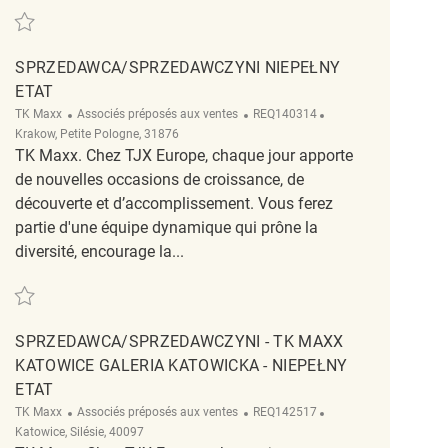
Sauvegarder Sprzedawczyni/Sprzedawca TK Maxx Kraków M1 - niepełny et
SPRZEDAWCA/SPRZEDAWCZYNI NIEPEŁNY
ETAT
Catégorie
ReqId
Emplacement
TK Maxx
Associés préposés aux ventes
REQ140314
Krakow, Petite Pologne, 31876
TK Maxx. Chez TJX Europe, chaque jour apporte
de nouvelles occasions de croissance, de
découverte et d’accomplissement. Vous ferez
partie d'une équipe dynamique qui prône la
diversité, encourage la...
Sauvegarder Sprzedawca/Sprzedawczyni Niepełny etat REQ140314
SPRZEDAWCA/SPRZEDAWCZYNI - TK MAXX
KATOWICE GALERIA KATOWICKA - NIEPEŁNY
ETAT
Catégorie
ReqId
Emplacement
TK Maxx
Associés préposés aux ventes
REQ142517
Katowice, Silésie, 40097