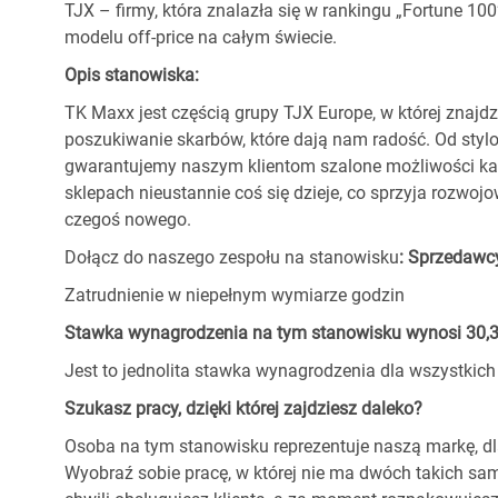
TJX – firmy, która znalazła się w rankingu „Fortune 1
modelu off-price na całym świecie.
Opis stanowiska:
TK Maxx jest częścią grupy TJX Europe, w której znajdz
poszukiwanie skarbów, które dają nam radość. Od stylo
gwarantujemy naszym klientom szalone możliwości ka
sklepach nieustannie coś się dzieje, co sprzyja rozwo
czegoś nowego.
Dołącz do naszego zespołu na stanowisku
: Sprzedawc
Zatrudnienie w niepełnym wymiarze godzin
Stawka wynagrodzenia na tym stanowisku wynosi 30,34 
Jest to jednolita stawka wynagrodzenia dla wszystkich 
Szukasz pracy, dzięki której zajdziesz daleko?
Osoba na tym stanowisku reprezentuje naszą markę, d
Wyobraź sobie pracę, w której nie ma dwóch takich sam