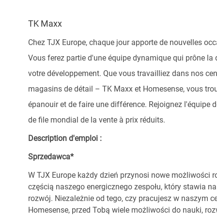
TK Maxx
Chez TJX Europe, chaque jour apporte de nouvelles occ
Vous ferez partie d'une équipe dynamique qui prône la di
votre développement. Que vous travailliez dans nos cent
magasins de détail – TK Maxx et Homesense, vous tro
épanouir et de faire une différence. Rejoignez l'équipe
de file mondial de la vente à prix réduits.
Description d'emploi :
Sprzedawca*
W TJX Europe każdy dzień przynosi nowe możliwości ro
częścią naszego energicznego zespołu, który stawia na
rozwój. Niezależnie od tego, czy pracujesz w naszym c
Homesense, przed Tobą wiele możliwości do nauki, ro