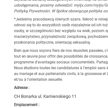
udostępniania, prosimy odwiedzić: mytjx.com/mytjx/Gl
Polityką Prywatności. W Spółce obowiązuje polityka oc
*Jesteśmy pracodawcą równych szans. Ilekroć w ninie
odnosi się to do wszystkich osób niezależnie od ich t
osoby, w szczególności bez względu na wiek, poziom sp
macierzyństwo, przynależność związkową, pochodzenie e
przekonania polityczne, orientację seksualną.
Bien que nous soyons fiers de nos réussites passées, c’
tout en œuvre pour offrir des possibilités de croissanc
programme d’avantages sociaux concurrentiels. Partagez 
Nous étudions toutes les candidatures à l'emploi sans 
au mariage et aux partenariats civils, à la grossesse et à
et/ou à l'orientation sexuelle.
Adresse :
CH Bonarka ul. Kamienskiego 11
Emplacement :