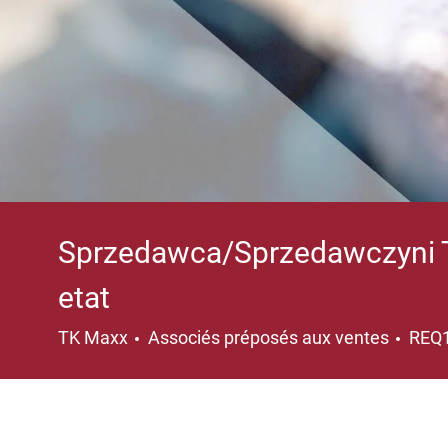
Sprzedawca/Sprzedawczyni T
etat
Catégorie
TK Maxx
Associés préposés aux ventes
REQ