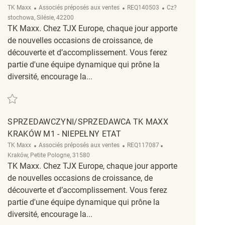
Catégorie
ReqId
Emplacement
TK Maxx
Associés préposés aux ventes
REQ140503
Cz?
stochowa, Silésie, 42200
TK Maxx. Chez TJX Europe, chaque jour apporte
de nouvelles occasions de croissance, de
découverte et d’accomplissement. Vous ferez
partie d'une équipe dynamique qui prône la
diversité, encourage la...
Sauvegarder Sprzedawca TK Maxx REQ140503
SPRZEDAWCZYNI/SPRZEDAWCA TK MAXX
KRAKÓW M1 - NIEPEŁNY ETAT
Catégorie
ReqId
Emplacement
TK Maxx
Associés préposés aux ventes
REQ117087
Kraków, Petite Pologne, 31580
TK Maxx. Chez TJX Europe, chaque jour apporte
de nouvelles occasions de croissance, de
découverte et d’accomplissement. Vous ferez
partie d'une équipe dynamique qui prône la
diversité, encourage la...