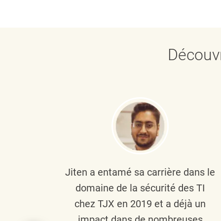
Découvr
plus
Jiten a entamé sa carrière dans le
c’est
domaine de la sécurité des TI
tion
chez TJX en 2019 et a déjà un
nes et
impact dans de nombreuses