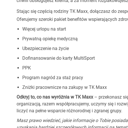
chwili obsługujesz klienta, a za moment rozpakowuje
Stając się częścią rodziny TK Maxx, dołączasz do zesp
Oferujemy szeroki pakiet benefitów wspierających zdro
Więcej urlopu na start
Prywatną opiekę medyczną
Ubezpieczenie na życie
Dofinansowanie do karty MultiSport
PPK
Program nagród za staż pracy
Zniżki pracownicze na zakupy w TK Maxx
Odkryj to, co nas wyróżnia w TK Maxx
– przekonasz się
organizacją, razem współpracujemy, uczymy się i rozw
liczyć na pełne wsparcie różnorodnej i zgranej grupy.
Masz prawo wiedzieć, jakie informacje o Tobie posiada
uzyskania bardziej szczegółowych informacji na temat