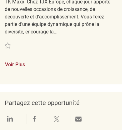
TK Maxx. Chez TJX Europe, chaque jour apporte
de nouvelles occasions de croissance, de
découverte et d’accomplissement. Vous ferez
partie d'une équipe dynamique qui prône la
diversité, encourage la...
Sauvegarder Sprzedawca/Sprzedawczyni - TK Maxx Katowice Galeria Katowi
Voir Plus
Partagez cette opportunité
Partager via LinkedIn
Partager via Facebook
Partager via twitter
Partager par e-mail