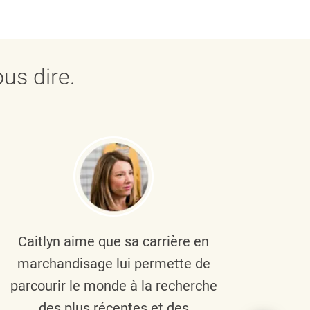
us dire.
Caitlyn aime que sa carrière en
Brau
marchandisage lui permette de
le
parcourir le monde à la recherche
diver
des plus récentes et des
un 