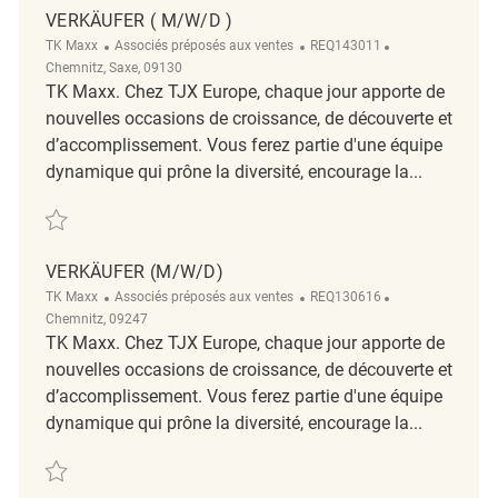
VERKÄUFER ( M/W/D )
Catégorie
ReqId
Emplacement
TK Maxx
Associés préposés aux ventes
REQ143011
Chemnitz, Saxe, 09130
TK Maxx. Chez TJX Europe, chaque jour apporte de
nouvelles occasions de croissance, de découverte et
d’accomplissement. Vous ferez partie d'une équipe
dynamique qui prône la diversité, encourage la...
Sauvegarder Verkäufer ( m/w/d ) REQ143011
VERKÄUFER (M/W/D)
Catégorie
ReqId
Emplacement
TK Maxx
Associés préposés aux ventes
REQ130616
Chemnitz, 09247
TK Maxx. Chez TJX Europe, chaque jour apporte de
nouvelles occasions de croissance, de découverte et
d’accomplissement. Vous ferez partie d'une équipe
dynamique qui prône la diversité, encourage la...
Sauvegarder Verkäufer (m/w/d) REQ130616