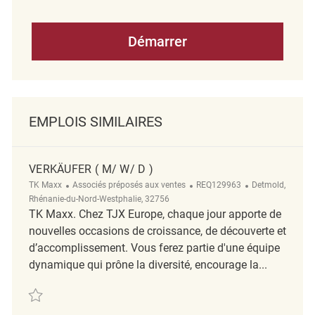
Démarrer
EMPLOIS SIMILAIRES
VERKÄUFER ( M/ W/ D )
Catégorie
ReqId
Emplacement
TK Maxx
Associés préposés aux ventes
REQ129963
Detmold,
Rhénanie-du-Nord-Westphalie, 32756
TK Maxx. Chez TJX Europe, chaque jour apporte de
nouvelles occasions de croissance, de découverte et
d’accomplissement. Vous ferez partie d'une équipe
dynamique qui prône la diversité, encourage la...
Sauvegarder Verkäufer ( m/ w/ d ) REQ129963