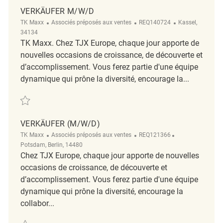
VERKÄUFER M/W/D
Catégorie
ReqId
Emplacement
TK Maxx
Associés préposés aux ventes
REQ140724
Kassel,
34134
TK Maxx. Chez TJX Europe, chaque jour apporte de
nouvelles occasions de croissance, de découverte et
d’accomplissement. Vous ferez partie d'une équipe
dynamique qui prône la diversité, encourage la...
Sauvegarder Verkäufer m/w/d REQ140724
VERKÄUFER (M/W/D)
Catégorie
ReqId
Emplacement
TK Maxx
Associés préposés aux ventes
REQ121366
Potsdam, Berlin, 14480
Chez TJX Europe, chaque jour apporte de nouvelles
occasions de croissance, de découverte et
d’accomplissement. Vous ferez partie d'une équipe
dynamique qui prône la diversité, encourage la
collabor...
Sauvegarder Verkäufer (m/w/d) REQ121366