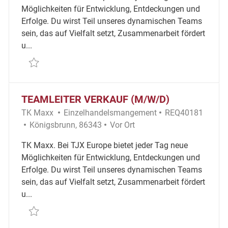
Möglichkeiten für Entwicklung, Entdeckungen und
Erfolge. Du wirst Teil unseres dynamischen Teams
sein, das auf Vielfalt setzt, Zusammenarbeit fördert
u...
Retten Teamleiter Verkauf (m/w/d) REQ66598
TEAMLEITER VERKAUF (M/W/D)
Kategorie
Erforderliche ID
TK Maxx
Einzelhandelsmangement
REQ40181
Ort
Remote
Königsbrunn, 86343
Vor Ort
TK Maxx. Bei TJX Europe bietet jeder Tag neue
Möglichkeiten für Entwicklung, Entdeckungen und
Erfolge. Du wirst Teil unseres dynamischen Teams
sein, das auf Vielfalt setzt, Zusammenarbeit fördert
u...
Retten Teamleiter Verkauf (m/w/d) REQ40181