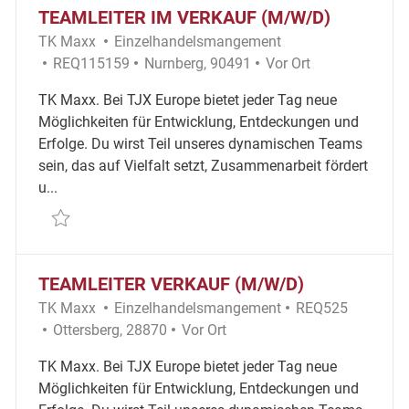
TEAMLEITER IM VERKAUF (M/W/D)
Kategorie
TK Maxx
Einzelhandelsmangement
Erforderliche ID
Ort
Remote
REQ115159
Nurnberg, 90491
Vor Ort
TK Maxx. Bei TJX Europe bietet jeder Tag neue
Möglichkeiten für Entwicklung, Entdeckungen und
Erfolge. Du wirst Teil unseres dynamischen Teams
sein, das auf Vielfalt setzt, Zusammenarbeit fördert
u...
Retten Teamleiter im Verkauf (m/w/d) REQ115159
TEAMLEITER VERKAUF (M/W/D)
Kategorie
Erforderliche ID
TK Maxx
Einzelhandelsmangement
REQ525
Ort
Remote
Ottersberg, 28870
Vor Ort
TK Maxx. Bei TJX Europe bietet jeder Tag neue
Möglichkeiten für Entwicklung, Entdeckungen und