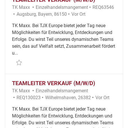
Kategorie
Erforderliche ID
TK Maxx
Einzelhandelsmangement
REQ63546
Ort
Remote
Augsburg, Bayern, 86150
Vor Ort
TK Maxx. Bei TJX Europe bietet jeder Tag neue
Möglichkeiten für Entwicklung, Entdeckungen und
Erfolge. Du wirst Teil unseres dynamischen Teams
sein, das auf Vielfalt setzt, Zusammenarbeit fördert
u...
Retten Teamleiter Verkauf (m/w/d) REQ63546
TEAMLEITER VERKAUF (M/W/D)
Kategorie
TK Maxx
Einzelhandelsmangement
Erforderliche ID
Ort
Remote
REQ130023
Wilhelmshaven, 26382
Vor Ort
TK Maxx. Bei TJX Europe bietet jeder Tag neue
Möglichkeiten für Entwicklung, Entdeckungen und
Erfolge. Du wirst Teil unseres dynamischen Teams