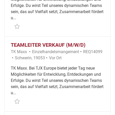
Erfolge. Du wirst Teil unseres dynamischen Teams
sein, das auf Vielfalt setzt, Zusammenarbeit fördert
u...
Retten Teamleiter Verkauf (m/w/d) REQ123041
TEAMLEITER VERKAUF (M/W/D)
Kategorie
Erforderliche ID
TK Maxx
Einzelhandelsmangement
REQ14099
Ort
Remote
Schwerin, 19053
Vor Ort
TK Maxx. Bei TJX Europe bietet jeder Tag neue
Möglichkeiten für Entwicklung, Entdeckungen und
Erfolge. Du wirst Teil unseres dynamischen Teams
sein, das auf Vielfalt setzt, Zusammenarbeit fördert
u...
Retten Teamleiter Verkauf (m/w/d) REQ14099