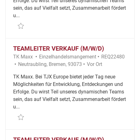
Erfolge. Du wirst Teil unseres dynamischen Teams
sein, das auf Vielfalt setzt, Zusammenarbeit fördert
u...
Retten Teamleiter Verkauf (m/w/d) REQ525
TEAMLEITER VERKAUF (M/W/D)
Kategorie
Erforderliche ID
TK Maxx
Einzelhandelsmangement
REQ22480
Ort
Remote
Neutraubling, Bremen, 93073
Vor Ort
TK Maxx. Bei TJX Europe bietet jeder Tag neue
Möglichkeiten für Entwicklung, Entdeckungen und
Erfolge. Du wirst Teil unseres dynamischen Teams
sein, das auf Vielfalt setzt, Zusammenarbeit fördert
u...
Retten Teamleiter Verkauf (m/w/d) REQ22480
TEAMLEITER VERKAUF (M/W/D)