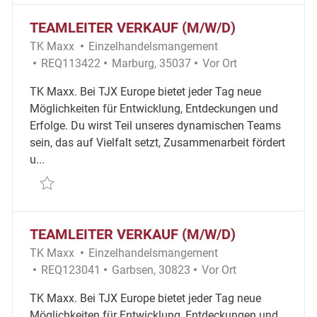
TEAMLEITER VERKAUF (M/W/D)
Kategorie
TK Maxx
Einzelhandelsmangement
Erforderliche ID
Ort
Remote
REQ113422
Marburg, 35037
Vor Ort
TK Maxx. Bei TJX Europe bietet jeder Tag neue
Möglichkeiten für Entwicklung, Entdeckungen und
Erfolge. Du wirst Teil unseres dynamischen Teams
sein, das auf Vielfalt setzt, Zusammenarbeit fördert
u...
Retten Teamleiter Verkauf (m/w/d) REQ113422
TEAMLEITER VERKAUF (M/W/D)
Kategorie
TK Maxx
Einzelhandelsmangement
Erforderliche ID
Ort
Remote
REQ123041
Garbsen, 30823
Vor Ort
TK Maxx. Bei TJX Europe bietet jeder Tag neue
Möglichkeiten für Entwicklung, Entdeckungen und