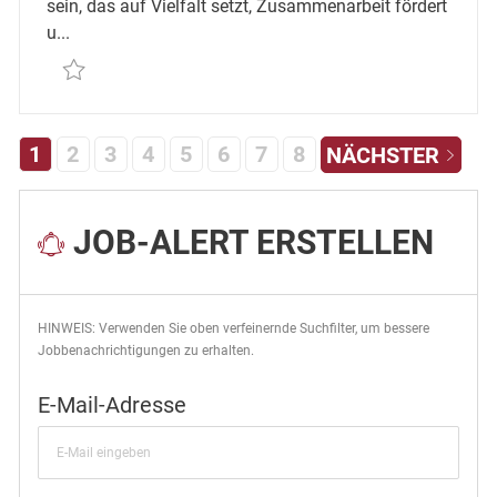
sein, das auf Vielfalt setzt, Zusammenarbeit fördert
u...
Retten Teamleiter Verkauf (m/w/d) REQ130023
1
2
3
4
5
6
7
8
NÄCHSTER
JOB-ALERT ERSTELLEN
HINWEIS: Verwenden Sie oben verfeinernde Suchfilter, um bessere
Jobbenachrichtigungen zu erhalten.
Required
E-Mail-Adresse