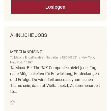
Loslegen
ÄHNLICHE JOBS
MERCHANDISING
Kategorie
ReqId
Ort
TJ Maxx
Einzelhandelsmitarbeiter
REQ143521
New York,
New York, 10107
TJ Maxx. Bei The TJX Companies bietet jeder Tag
neue Möglichkeiten für Entwicklung, Entdeckungen
und Erfolge. Du wirst Teil unseres dynamischen
Teams sein, das auf Vielfalt setzt, Zusammenarbeit
fö...
Retten Merchandising REQ143521