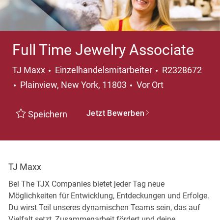
Full Time Jewelry Associate
Kategorie
TJ Maxx
Einzelhandelsmitarbeiter
R2328672
Ort
Plainview, New York, 11803
Vor Ort
Jetzt Bewerben
Speichern
TJ Maxx
Bei The TJX Companies bietet jeder Tag neue
Möglichkeiten für Entwicklung, Entdeckungen und Erfolge.
Du wirst Teil unseres dynamischen Teams sein, das auf
Vielfalt setzt, Zusammenarbeit fördert und deine