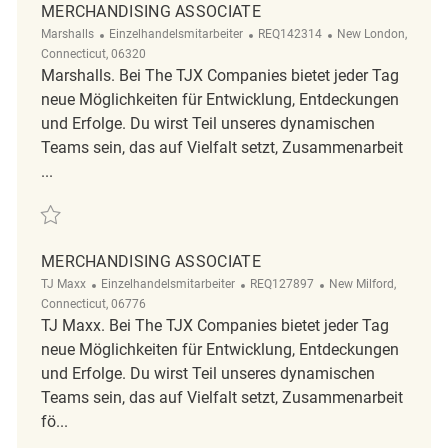
MERCHANDISING ASSOCIATE
Kategorie
ReqId
Ort
Marshalls
Einzelhandelsmitarbeiter
REQ142314
New London,
Connecticut, 06320
Marshalls. Bei The TJX Companies bietet jeder Tag
neue Möglichkeiten für Entwicklung, Entdeckungen
und Erfolge. Du wirst Teil unseres dynamischen
Teams sein, das auf Vielfalt setzt, Zusammenarbeit
...
Retten Merchandising Associate REQ142314
MERCHANDISING ASSOCIATE
Kategorie
ReqId
Ort
TJ Maxx
Einzelhandelsmitarbeiter
REQ127897
New Milford,
Connecticut, 06776
TJ Maxx. Bei The TJX Companies bietet jeder Tag
neue Möglichkeiten für Entwicklung, Entdeckungen
und Erfolge. Du wirst Teil unseres dynamischen
Teams sein, das auf Vielfalt setzt, Zusammenarbeit
fö...