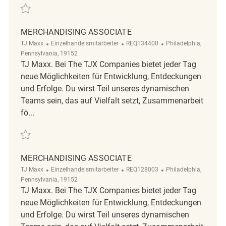
Retten Merchandising Associate REQ127897
MERCHANDISING ASSOCIATE
Kategorie
ReqId
Ort
TJ Maxx
Einzelhandelsmitarbeiter
REQ134400
Philadelphia,
Pennsylvania, 19152
TJ Maxx. Bei The TJX Companies bietet jeder Tag
neue Möglichkeiten für Entwicklung, Entdeckungen
und Erfolge. Du wirst Teil unseres dynamischen
Teams sein, das auf Vielfalt setzt, Zusammenarbeit
fö...
Retten Merchandising Associate REQ134400
MERCHANDISING ASSOCIATE
Kategorie
ReqId
Ort
TJ Maxx
Einzelhandelsmitarbeiter
REQ128003
Philadelphia,
Pennsylvania, 19152
TJ Maxx. Bei The TJX Companies bietet jeder Tag
neue Möglichkeiten für Entwicklung, Entdeckungen
und Erfolge. Du wirst Teil unseres dynamischen