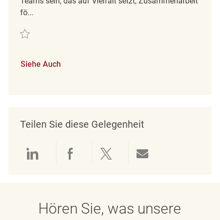
Teams sein, das auf Vielfalt setzt, Zusammenarbeit
fö...
Retten Merchandising Associate REQ128003
Siehe Auch
Teilen Sie diese Gelegenheit
Über LinkedIn teilen
Über Facebook teilen
Über Twitter teilen
Per E-Mail teil
Hören Sie, was unsere