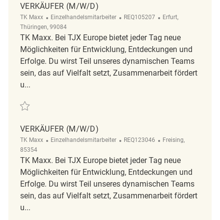
VERKÄUFER (M/W/D)
Kategorie
ReqId
Ort
TK Maxx
Einzelhandelsmitarbeiter
REQ105207
Erfurt,
Thüringen, 99084
TK Maxx. Bei TJX Europe bietet jeder Tag neue
Möglichkeiten für Entwicklung, Entdeckungen und
Erfolge. Du wirst Teil unseres dynamischen Teams
sein, das auf Vielfalt setzt, Zusammenarbeit fördert
u...
Retten Verkäufer (m/w/d) REQ105207
VERKÄUFER (M/W/D)
Kategorie
ReqId
Ort
TK Maxx
Einzelhandelsmitarbeiter
REQ123046
Freising,
85354
TK Maxx. Bei TJX Europe bietet jeder Tag neue
Möglichkeiten für Entwicklung, Entdeckungen und
Erfolge. Du wirst Teil unseres dynamischen Teams
sein, das auf Vielfalt setzt, Zusammenarbeit fördert
u...