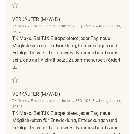
Retten Verkäufer (m/w/d) REQ123046
VERKÄUFER (M/W/D)
Kategorie
ReqId
Ort
TK Maxx
Einzelhandelsmitarbeiter
REQ129537
Königsbrunn,
86343
TK Maxx. Bei TJX Europe bietet jeder Tag neue
Möglichkeiten für Entwicklung, Entdeckungen und
Erfolge. Du wirst Teil unseres dynamischen Teams
sein, das auf Vielfalt setzt, Zusammenarbeit fördert
u...
Retten Verkäufer (M/W/D) REQ129537
VERKÄUFER (M/W/D)
Kategorie
ReqId
Ort
TK Maxx
Einzelhandelsmitarbeiter
REQ110248
Königsbrunn,
86343
TK Maxx. Bei TJX Europe bietet jeder Tag neue
Möglichkeiten für Entwicklung, Entdeckungen und
Erfolge. Du wirst Teil unseres dynamischen Teams