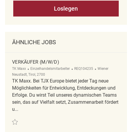
Loslegen
ÄHNLICHE JOBS
VERKÄUFER (M/W/D)
Kategorie
ReqId
Ort
TK Maxx
Einzelhandelsmitarbeiter
REQ104235
Wiener
Neustadt, Tirol, 2700
TK Maxx. Bei TJX Europe bietet jeder Tag neue
Möglichkeiten für Entwicklung, Entdeckungen und
Erfolge. Du wirst Teil unseres dynamischen Teams
sein, das auf Vielfalt setzt, Zusammenarbeit fördert
u...
Retten Verkäufer (m/w/d) REQ104235