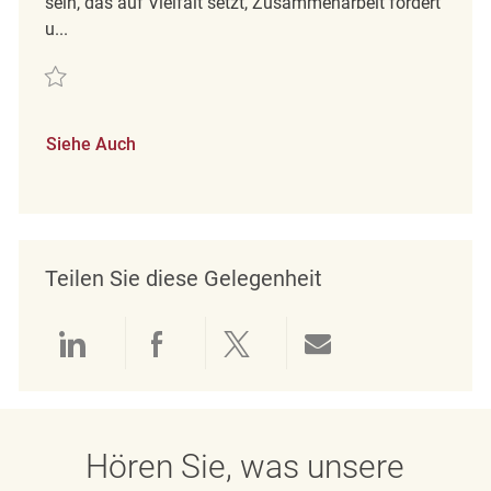
sein, das auf Vielfalt setzt, Zusammenarbeit fördert
u...
Retten Verkäufer (M/W/D) REQ110248
Siehe Auch
Teilen Sie diese Gelegenheit
Über LinkedIn teilen
Über Facebook teilen
Über Twitter teilen
Per E-Mail teil
Hören Sie, was unsere