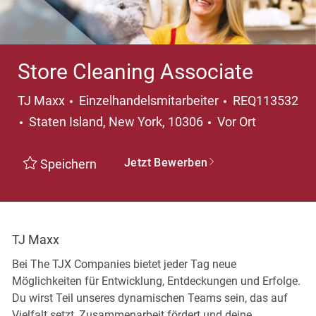
Store Cleaning Associate
Kategorie
TJ Maxx
Einzelhandelsmitarbeiter
REQ113532
Ort
Staten Island, New York, 10306
Vor Ort
Jetzt Bewerben
Speichern
TJ Maxx
Bei The TJX Companies bietet jeder Tag neue
Möglichkeiten für Entwicklung, Entdeckungen und Erfolge.
Du wirst Teil unseres dynamischen Teams sein, das auf
Vielfalt setzt, Zusammenarbeit fördert und deine