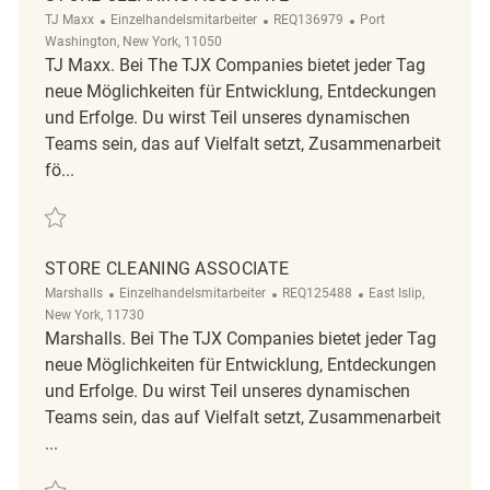
Kategorie
ReqId
Ort
TJ Maxx
Einzelhandelsmitarbeiter
REQ136979
Port
Washington, New York, 11050
TJ Maxx. Bei The TJX Companies bietet jeder Tag
neue Möglichkeiten für Entwicklung, Entdeckungen
und Erfolge. Du wirst Teil unseres dynamischen
Teams sein, das auf Vielfalt setzt, Zusammenarbeit
fö...
Retten Store Cleaning Associate REQ136979
STORE CLEANING ASSOCIATE
Kategorie
ReqId
Ort
Marshalls
Einzelhandelsmitarbeiter
REQ125488
East Islip,
New York, 11730
Marshalls. Bei The TJX Companies bietet jeder Tag
neue Möglichkeiten für Entwicklung, Entdeckungen
und Erfolge. Du wirst Teil unseres dynamischen
Teams sein, das auf Vielfalt setzt, Zusammenarbeit
...
Retten Store Cleaning Associate REQ125488