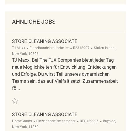
ÄHNLICHE JOBS
STORE CLEANING ASSOCIATE
Kategorie
ReqId
Ort
TJ Maxx
Einzelhandelsmitarbeiter
R2318907
Staten Island,
New York, 10306
TJ Maxx. Bei The TJX Companies bietet jeder Tag
neue Möglichkeiten für Entwicklung, Entdeckungen
und Erfolge. Du wirst Teil unseres dynamischen
Teams sein, das auf Vielfalt setzt, Zusammenarbeit
fö...
Retten Store Cleaning Associate R2318907
STORE CLEANING ASSOCIATE
Kategorie
ReqId
Ort
HomeGoods
Einzelhandelsmitarbeiter
REQ139996
Bayside,
New York, 11360