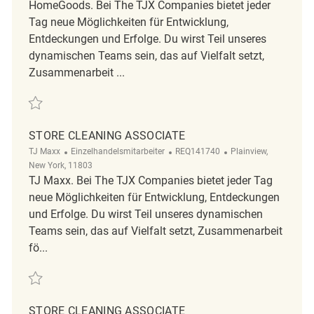
HomeGoods. Bei The TJX Companies bietet jeder
Tag neue Möglichkeiten für Entwicklung,
Entdeckungen und Erfolge. Du wirst Teil unseres
dynamischen Teams sein, das auf Vielfalt setzt,
Zusammenarbeit ...
Retten Store Cleaning Associate REQ139996
STORE CLEANING ASSOCIATE
Kategorie
ReqId
Ort
TJ Maxx
Einzelhandelsmitarbeiter
REQ141740
Plainview,
New York, 11803
TJ Maxx. Bei The TJX Companies bietet jeder Tag
neue Möglichkeiten für Entwicklung, Entdeckungen
und Erfolge. Du wirst Teil unseres dynamischen
Teams sein, das auf Vielfalt setzt, Zusammenarbeit
fö...
Retten Store Cleaning Associate REQ141740
STORE CLEANING ASSOCIATE