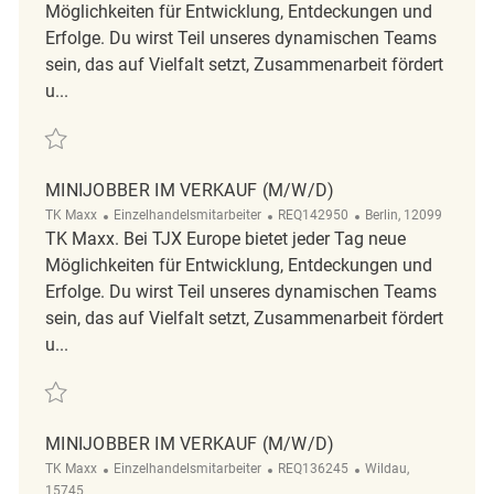
Möglichkeiten für Entwicklung, Entdeckungen und
Erfolge. Du wirst Teil unseres dynamischen Teams
sein, das auf Vielfalt setzt, Zusammenarbeit fördert
u...
Retten Minijobber im Verkauf (m/w/d) REQ125322
MINIJOBBER IM VERKAUF (M/W/D)
Kategorie
ReqId
Ort
TK Maxx
Einzelhandelsmitarbeiter
REQ142950
Berlin, 12099
TK Maxx. Bei TJX Europe bietet jeder Tag neue
Möglichkeiten für Entwicklung, Entdeckungen und
Erfolge. Du wirst Teil unseres dynamischen Teams
sein, das auf Vielfalt setzt, Zusammenarbeit fördert
u...
Retten Minijobber im Verkauf (m/w/d) REQ142950
MINIJOBBER IM VERKAUF (M/W/D)
Kategorie
ReqId
Ort
TK Maxx
Einzelhandelsmitarbeiter
REQ136245
Wildau,
15745