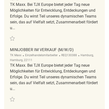
TK Maxx. Bei TJX Europe bietet jeder Tag neue
Möglichkeiten für Entwicklung, Entdeckungen und
Erfolge. Du wirst Teil unseres dynamischen Teams
sein, das auf Vielfalt setzt, Zusammenarbeit fördert
u...
Retten Minijobber im Verkauf (m/w/d) REQ136245
MINIJOBBER IM VERKAUF (M/W/D)
Kategorie
ReqId
Ort
TK Maxx
Einzelhandelsmitarbeiter
REQ130388
Hamburg,
Hamburg, 22111
TK Maxx. Bei TJX Europe bietet jeder Tag neue
Möglichkeiten für Entwicklung, Entdeckungen und
Erfolge. Du wirst Teil unseres dynamischen Teams
sein, das auf Vielfalt setzt, Zusammenarbeit fördert
u...
Retten Minijobber im Verkauf (m/w/d) REQ130388