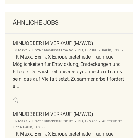
ÄHNLICHE JOBS
MINIJOBBER IM VERKAUF (M/W/D)
Kategorie
ReqId
Ort
TK Maxx
Einzelhandelsmitarbeiter
REQ132086
Berlin, 13357
TK Maxx. Bei TJX Europe bietet jeder Tag neue
Möglichkeiten für Entwicklung, Entdeckungen und
Erfolge. Du wirst Teil unseres dynamischen Teams
sein, das auf Vielfalt setzt, Zusammenarbeit fördert
u...
Retten Minijobber im Verkauf (m/w/d) REQ132086
MINIJOBBER IM VERKAUF (M/W/D)
Kategorie
ReqId
Ort
TK Maxx
Einzelhandelsmitarbeiter
REQ125322
Ahrensfelde-
Eiche, Berlin, 16356
TK Maxx. Bei TJX Europe bietet jeder Tag neue