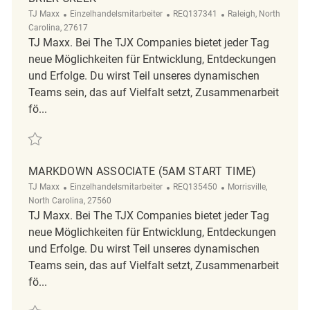
Kategorie
ReqId
Ort
TJ Maxx
Einzelhandelsmitarbeiter
REQ137341
Raleigh, North
Carolina, 27617
TJ Maxx. Bei The TJX Companies bietet jeder Tag
neue Möglichkeiten für Entwicklung, Entdeckungen
und Erfolge. Du wirst Teil unseres dynamischen
Teams sein, das auf Vielfalt setzt, Zusammenarbeit
fö...
Retten Retail Markdown Associate 5AM Part-Time Brier Creek REQ1373
MARKDOWN ASSOCIATE (5AM START TIME)
Kategorie
ReqId
Ort
TJ Maxx
Einzelhandelsmitarbeiter
REQ135450
Morrisville,
North Carolina, 27560
TJ Maxx. Bei The TJX Companies bietet jeder Tag
neue Möglichkeiten für Entwicklung, Entdeckungen
und Erfolge. Du wirst Teil unseres dynamischen
Teams sein, das auf Vielfalt setzt, Zusammenarbeit
fö...
Retten Markdown Associate (5AM START TIME) REQ135450