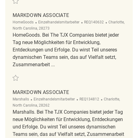
MARKDOWN ASSOCIATE
Kategorie
ReqId
Ort
HomeGoods
Einzelhandelsmitarbeiter
REQ140632
Charlotte,
North Carolina, 28273
HomeGoods. Bei The TJX Companies bietet jeder
Tag neue Möglichkeiten für Entwicklung,
Entdeckungen und Erfolge. Du wirst Teil unseres
dynamischen Teams sein, das auf Vielfalt setzt,
Zusammenarbeit ...
Retten Markdown Associate REQ140632
MARKDOWN ASSOCIATE
Kategorie
ReqId
Ort
Marshalls
Einzelhandelsmitarbeiter
REQ134812
Charlotte,
North Carolina, 28262
Marshalls. Bei The TJX Companies bietet jeder Tag
neue Möglichkeiten für Entwicklung, Entdeckungen
und Erfolge. Du wirst Teil unseres dynamischen
Teams sein, das auf Vielfalt setzt, Zusammenarbeit