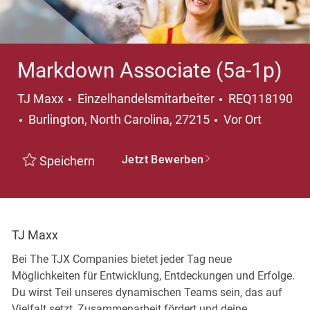
Markdown Associate (5a-1p)
Kategorie
TJ Maxx
Einzelhandelsmitarbeiter
REQ118190
Ort
Burlington, North Carolina, 27215
Vor Ort
Jetzt Bewerben
Speichern
TJ Maxx
Bei The TJX Companies bietet jeder Tag neue
Möglichkeiten für Entwicklung, Entdeckungen und Erfolge.
Du wirst Teil unseres dynamischen Teams sein, das auf
Vielfalt setzt, Zusammenarbeit fördert und deine