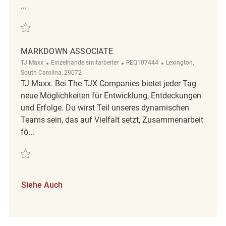
...
Retten Markdown Associate REQ134812
MARKDOWN ASSOCIATE
Kategorie
ReqId
Ort
TJ Maxx
Einzelhandelsmitarbeiter
REQ107444
Lexington,
South Carolina, 29072
TJ Maxx. Bei The TJX Companies bietet jeder Tag
neue Möglichkeiten für Entwicklung, Entdeckungen
und Erfolge. Du wirst Teil unseres dynamischen
Teams sein, das auf Vielfalt setzt, Zusammenarbeit
fö...
Retten Markdown Associate REQ107444
Siehe Auch