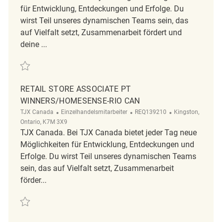
für Entwicklung, Entdeckungen und Erfolge. Du
wirst Teil unseres dynamischen Teams sein, das
auf Vielfalt setzt, Zusammenarbeit fördert und
deine ...
Retten Retail Store Associate Temporary HomeSense - Belleville REQ13
RETAIL STORE ASSOCIATE PT
WINNERS/HOMESENSE-RIO CAN
Kategorie
ReqId
Ort
TJX Canada
Einzelhandelsmitarbeiter
REQ139210
Kingston,
Ontario, K7M 3X9
TJX Canada. Bei TJX Canada bietet jeder Tag neue
Möglichkeiten für Entwicklung, Entdeckungen und
Erfolge. Du wirst Teil unseres dynamischen Teams
sein, das auf Vielfalt setzt, Zusammenarbeit
förder...
Retten Retail Store Associate PT Winners/Homesense-RIO CAN REQ139