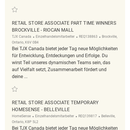
Retten Retail Store Associate Temporary Marshalls - Cataraqui Centre
RETAIL STORE ASSOCIATE PART TIME WINNERS
BROCKVILLE - RIOCAN MALL
Kategorie
ReqId
Ort
TJX Canada
Einzelhandelsmitarbeiter
REQ138863
Brockville,
Ontario, K6V 0B4
Bei TJX Canada bietet jeder Tag neue Möglichkeiten
für Entwicklung, Entdeckungen und Erfolge. Du
wirst Teil unseres dynamischen Teams sein, das
auf Vielfalt setzt, Zusammenarbeit fördert und
deine ...
Retten Retail Store Associate Part Time Winners Brockville - Riocan Ma
RETAIL STORE ASSOCIATE TEMPORARY
HOMESENSE - BELLEVILLE
Kategorie
ReqId
Ort
HomeSense
Einzelhandelsmitarbeiter
REQ139817
Belleville,
Ontario, K8P 5L2
Bei TJX Canada bietet jeder Tag neue Möglichkeiten