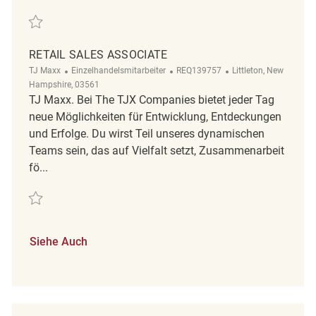
Retten Retail Sales Associate REQ140476
RETAIL SALES ASSOCIATE
Kategorie
ReqId
Ort
TJ Maxx
Einzelhandelsmitarbeiter
REQ139757
Littleton, New
Hampshire, 03561
TJ Maxx. Bei The TJX Companies bietet jeder Tag
neue Möglichkeiten für Entwicklung, Entdeckungen
und Erfolge. Du wirst Teil unseres dynamischen
Teams sein, das auf Vielfalt setzt, Zusammenarbeit
fö...
Retten Retail Sales Associate REQ139757
Siehe Auch