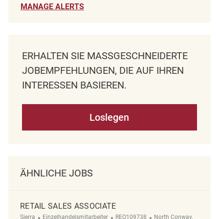
MANAGE ALERTS
ERHALTEN SIE MASSGESCHNEIDERTE J
OBEMPFEHLUNGEN, DIE AUF IHREN I
NTERESSEN BASIEREN.
Loslegen
ÄHNLICHE JOBS
RETAIL SALES ASSOCIATE
Kategorie
ReqId
Ort
Sierra
Einzelhandelsmitarbeiter
REQ109738
North Conway,