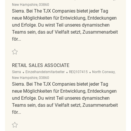
New Hampshire, 03860
Sierra. Bei The TJX Companies bietet jeder Tag
neue Möglichkeiten für Entwicklung, Entdeckungen
und Erfolge. Du wirst Teil unseres dynamischen
Teams sein, das auf Vielfalt setzt, Zusammenarbeit
för...
Retten Retail Sales Associate REQ109738
RETAIL SALES ASSOCIATE
Kategorie
ReqId
Ort
Sierra
Einzelhandelsmitarbeiter
REQ107415
North Conway,
New Hampshire, 03860
Sierra. Bei The TJX Companies bietet jeder Tag
neue Möglichkeiten für Entwicklung, Entdeckungen
und Erfolge. Du wirst Teil unseres dynamischen
Teams sein, das auf Vielfalt setzt, Zusammenarbeit
för...
Retten Retail Sales Associate REQ107415