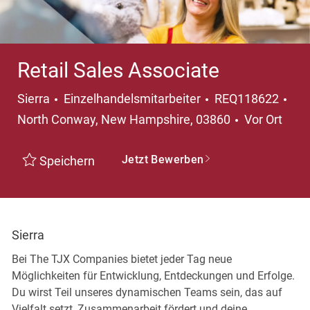
Retail Sales Associate
Kategorie
Ort
Sierra
Einzelhandelsmitarbeiter
REQ118622
North Conway, New Hampshire, 03860
Vor Ort
Jetzt Bewerben
Speichern
Sierra
Bei The TJX Companies bietet jeder Tag neue
Möglichkeiten für Entwicklung, Entdeckungen und Erfolge.
Du wirst Teil unseres dynamischen Teams sein, das auf
Vielfalt setzt, Zusammenarbeit fördert und deine