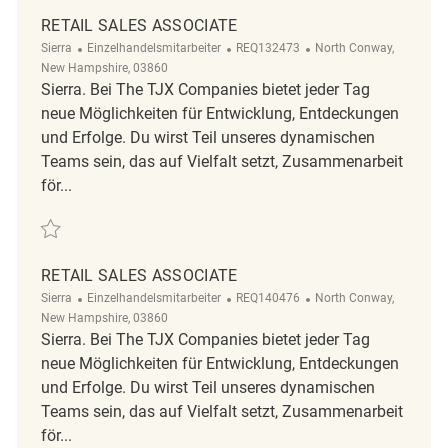
RETAIL SALES ASSOCIATE
Kategorie
ReqId
Ort
Sierra
Einzelhandelsmitarbeiter
REQ132473
North Conway,
New Hampshire, 03860
Sierra. Bei The TJX Companies bietet jeder Tag
neue Möglichkeiten für Entwicklung, Entdeckungen
und Erfolge. Du wirst Teil unseres dynamischen
Teams sein, das auf Vielfalt setzt, Zusammenarbeit
för...
Retten Retail Sales Associate REQ132473
RETAIL SALES ASSOCIATE
Kategorie
ReqId
Ort
Sierra
Einzelhandelsmitarbeiter
REQ140476
North Conway,
New Hampshire, 03860
Sierra. Bei The TJX Companies bietet jeder Tag
neue Möglichkeiten für Entwicklung, Entdeckungen
und Erfolge. Du wirst Teil unseres dynamischen
Teams sein, das auf Vielfalt setzt, Zusammenarbeit
för...