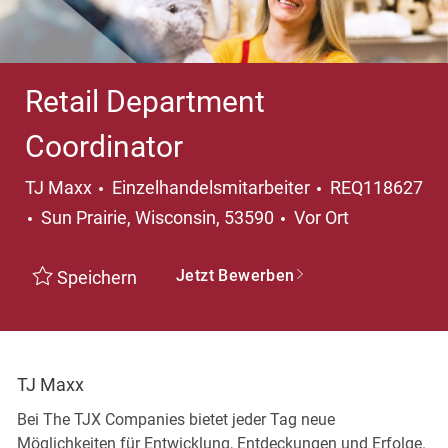
Retail Department
Coordinator
Kategorie
TJ Maxx
Einzelhandelsmitarbeiter
REQ118627
Ort
Sun Prairie, Wisconsin, 53590
Vor Ort
Jetzt Bewerben
Speichern
TJ Maxx
Bei The TJX Companies bietet jeder Tag neue
Möglichkeiten für Entwicklung, Entdeckungen und Erfolge.