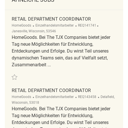
RETAIL DEPARTMENT COORDINATOR
Kategorie
ReqId
Ort
HomeGoods
Einzelhandelsmitarbeiter
REQ141741
Janesville, Wisconsin, 53546
HomeGoods. Bei The TJX Companies bietet jeder
Tag neue Möglichkeiten für Entwicklung,
Entdeckungen und Erfolge. Du wirst Teil unseres
dynamischen Teams sein, das auf Vielfalt setzt,
Zusammenarbeit ...
Retten Retail Department Coordinator REQ141741
RETAIL DEPARTMENT COORDINATOR
Kategorie
ReqId
Ort
HomeGoods
Einzelhandelsmitarbeiter
REQ143458
Delafield,
Wisconsin, 53018
HomeGoods. Bei The TJX Companies bietet jeder
Tag neue Möglichkeiten für Entwicklung,
Entdeckungen und Erfolge. Du wirst Teil unseres