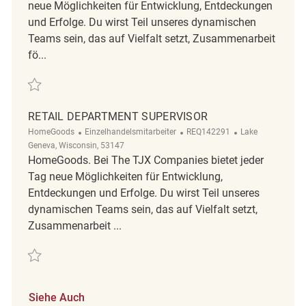
neue Möglichkeiten für Entwicklung, Entdeckungen
und Erfolge. Du wirst Teil unseres dynamischen
Teams sein, das auf Vielfalt setzt, Zusammenarbeit
fö...
Retten Retail Department Supervisor REQ114146
RETAIL DEPARTMENT SUPERVISOR
Kategorie
ReqId
Ort
HomeGoods
Einzelhandelsmitarbeiter
REQ142291
Lake
Geneva, Wisconsin, 53147
HomeGoods. Bei The TJX Companies bietet jeder
Tag neue Möglichkeiten für Entwicklung,
Entdeckungen und Erfolge. Du wirst Teil unseres
dynamischen Teams sein, das auf Vielfalt setzt,
Zusammenarbeit ...
Retten Retail Department Supervisor REQ142291
Siehe Auch