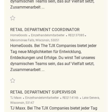
dynamischen Teams sein, das auf Vielfalt setzt,
Zusammenarbeit ...
Retten Retail Department Coordinator REQ143458
RETAIL DEPARTMENT COORDINATOR
Kategorie
ReqId
Ort
HomeGoods
Einzelhandelsmitarbeiter
REQ137085
Menomonee Falls, Wisconsin, 53051
HomeGoods. Bei The TJX Companies bietet jeder
Tag neue Möglichkeiten für Entwicklung,
Entdeckungen und Erfolge. Du wirst Teil unseres
dynamischen Teams sein, das auf Vielfalt setzt,
Zusammenarbeit ...
Retten Retail Department Coordinator REQ137085
RETAIL DEPARTMENT SUPERVISOR
Kategorie
ReqId
Ort
TJ Maxx
Einzelhandelsmitarbeiter
REQ114146
Lake Geneva,
Wisconsin, 53147
TJ Maxx. Bei The TJX Companies bietet jeder Tag