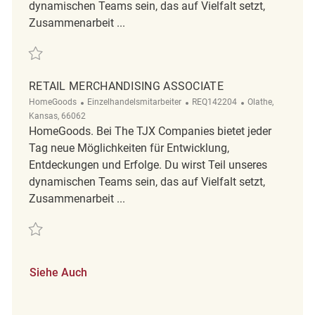
dynamischen Teams sein, das auf Vielfalt setzt,
Zusammenarbeit ...
Retten Retail Merchandising Supervisor REQ142209
RETAIL MERCHANDISING ASSOCIATE
Kategorie
ReqId
Ort
HomeGoods
Einzelhandelsmitarbeiter
REQ142204
Olathe,
Kansas, 66062
HomeGoods. Bei The TJX Companies bietet jeder
Tag neue Möglichkeiten für Entwicklung,
Entdeckungen und Erfolge. Du wirst Teil unseres
dynamischen Teams sein, das auf Vielfalt setzt,
Zusammenarbeit ...
Retten Retail Merchandising Associate REQ142204
Siehe Auch