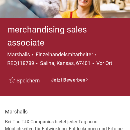
merchandising sales
associate
Kategorie
Marshalls
Einzelhandelsmitarbeiter
Ort
REQ118789
Salina, Kansas, 67401
Vor Ort
Jetzt Bewerben
Speichern
Marshalls
Bei The TJX Companies bietet jeder Tag neue
Möglichkeiten für Entwicklung, Entdeckungen und Erfolge.