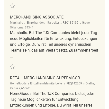
Retten Merchandising Associate REQ141158
MERCHANDISING ASSOCIATE
Kategorie
ReqId
Ort
Marshalls
Einzelhandelsmitarbeiter
REQ135195
Grove,
Oklahoma, 74344
Marshalls. Bei The TJX Companies bietet jeder Tag
neue Möglichkeiten für Entwicklung, Entdeckungen
und Erfolge. Du wirst Teil unseres dynamischen
Teams sein, das auf Vielfalt setzt, Zusammenarbeit
...
Retten Merchandising Associate REQ135195
RETAIL MERCHANDISING SUPERVISOR
Kategorie
ReqId
Ort
HomeGoods
Einzelhandelsmitarbeiter
REQ142209
Olathe,
Kansas, 66062
HomeGoods. Bei The TJX Companies bietet jeder
Tag neue Möglichkeiten für Entwicklung,
Entdeckungen und Erfolge. Du wirst Teil unseres