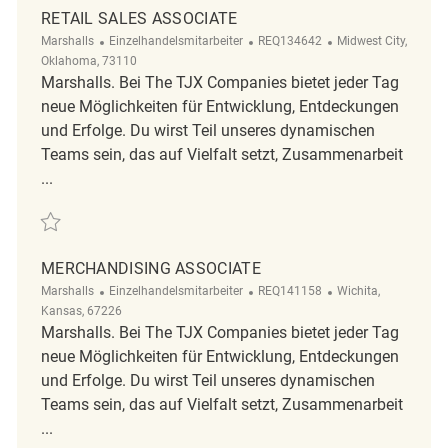
RETAIL SALES ASSOCIATE
Kategorie
ReqId
Ort
Marshalls
Einzelhandelsmitarbeiter
REQ134642
Midwest City,
Oklahoma, 73110
Marshalls. Bei The TJX Companies bietet jeder Tag
neue Möglichkeiten für Entwicklung, Entdeckungen
und Erfolge. Du wirst Teil unseres dynamischen
Teams sein, das auf Vielfalt setzt, Zusammenarbeit
...
Retten Retail Sales Associate REQ134642
MERCHANDISING ASSOCIATE
Kategorie
ReqId
Ort
Marshalls
Einzelhandelsmitarbeiter
REQ141158
Wichita,
Kansas, 67226
Marshalls. Bei The TJX Companies bietet jeder Tag
neue Möglichkeiten für Entwicklung, Entdeckungen
und Erfolge. Du wirst Teil unseres dynamischen
Teams sein, das auf Vielfalt setzt, Zusammenarbeit
...