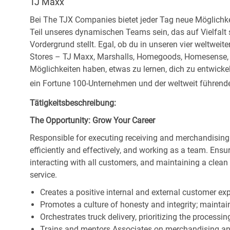
TJ Maxx
Bei The TJX Companies bietet jeder Tag neue Möglichke
Teil unseres dynamischen Teams sein, das auf Vielfalt
Vordergrund stellt. Egal, ob du in unseren vier weltweit
Stores – TJ Maxx, Marshalls, Homegoods, Homesense, Si
Möglichkeiten haben, etwas zu lernen, dich zu entwick
ein Fortune 100-Unternehmen und der weltweit führende 
Tätigkeitsbeschreibung:
The Opportunity: Grow Your Career
Responsible for executing receiving and merchandising
efficiently and effectively, and working as a team. En
interacting with all customers, and maintaining a clea
service.
Creates a positive internal and external customer ex
Promotes a culture of honesty and integrity; maintain
Orchestrates truck delivery, prioritizing the processi
Trains and mentors Associates on merchandising an