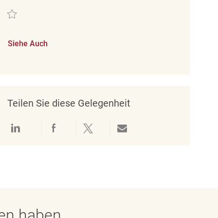
Retten Merchandising Coordinator REQ127430
Siehe Auch
Teilen Sie diese Gelegenheit
Über LinkedIn teilen
Über Facebook teilen
Über Twitter teilen
Per E-Mail teilen
gen haben.