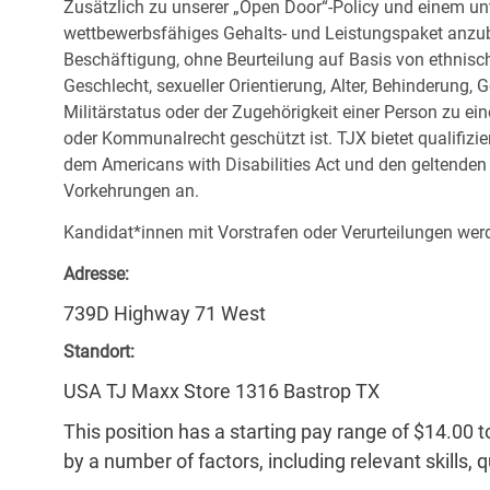
Zusätzlich zu unserer „Open Door“-Policy und einem un
wettbewerbsfähiges Gehalts- und Leistungspaket anzubi
Beschäftigung, ohne Beurteilung auf Basis von ethnisch
Geschlecht, sexueller Orientierung, Alter, Behinderung,
Militärstatus oder der Zugehörigkeit einer Person zu ei
oder Kommunalrecht geschützt ist. TJX bietet qualifiz
dem Americans with Disabilities Act und den geltende
Vorkehrungen an.
Kandidat*innen mit Vorstrafen oder Verurteilungen werd
Adresse:
739D Highway 71 West
Standort:
USA TJ Maxx Store 1316 Bastrop TX
This position has a starting pay range of $14.00 t
by a number of factors, including relevant skills, 