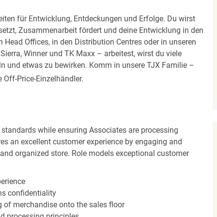
iten für Entwicklung, Entdeckungen und Erfolge. Du wirst
 setzt, Zusammenarbeit fördert und deine Entwicklung in den
en Head Offices, in den Distribution Centres oder in unseren
erra, Winner und TK Maxx – arbeitest, wirst du viele
eln und etwas zu bewirken. Komm in unsere TJX Familie –
Off-Price-Einzelhändler.
 standards while ensuring Associates are processing
sures an excellent customer experience by engaging and
n and organized store. Role models exceptional customer
perience
s confidentiality
ng of merchandise onto the sales floor
d processing principles