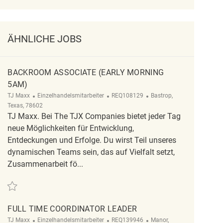
ÄHNLICHE JOBS
BACKROOM ASSOCIATE (EARLY MORNING
5AM)
Kategorie
ReqId
Ort
TJ Maxx
Einzelhandelsmitarbeiter
REQ108129
Bastrop,
Texas, 78602
TJ Maxx. Bei The TJX Companies bietet jeder Tag
neue Möglichkeiten für Entwicklung,
Entdeckungen und Erfolge. Du wirst Teil unseres
dynamischen Teams sein, das auf Vielfalt setzt,
Zusammenarbeit fö...
Retten Backroom Associate (Early Morning 5AM) REQ108129
FULL TIME COORDINATOR LEADER
Kategorie
ReqId
Ort
TJ Maxx
Einzelhandelsmitarbeiter
REQ139946
Manor,