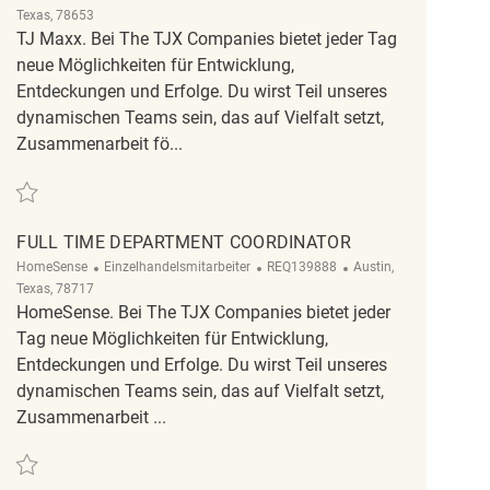
Texas, 78653
TJ Maxx. Bei The TJX Companies bietet jeder Tag
neue Möglichkeiten für Entwicklung,
Entdeckungen und Erfolge. Du wirst Teil unseres
dynamischen Teams sein, das auf Vielfalt setzt,
Zusammenarbeit fö...
Retten Full Time Coordinator Leader REQ139946
FULL TIME DEPARTMENT COORDINATOR
Kategorie
ReqId
Ort
HomeSense
Einzelhandelsmitarbeiter
REQ139888
Austin,
Texas, 78717
HomeSense. Bei The TJX Companies bietet jeder
Tag neue Möglichkeiten für Entwicklung,
Entdeckungen und Erfolge. Du wirst Teil unseres
dynamischen Teams sein, das auf Vielfalt setzt,
Zusammenarbeit ...
Retten Full Time Department Coordinator REQ139888