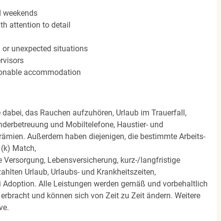
nd weekends
h attention to detail
n or unexpected situations
rvisors
easonable accommodation
e dabei, das Rauchen aufzuhören, Urlaub im Trauerfall,
nderbetreuung und Mobiltelefone, Haustier- und
rämien. Außerdem haben diejenigen, die bestimmte Arbeits-
(k) Match,
Versorgung, Lebensversicherung, kurz-/langfristige
zahlten Urlaub, Urlaubs- und Krankheitszeiten,
i Adoption. Alle Leistungen werden gemäß und vorbehaltlich
rbracht und können sich von Zeit zu Zeit ändern. Weitere
ve.