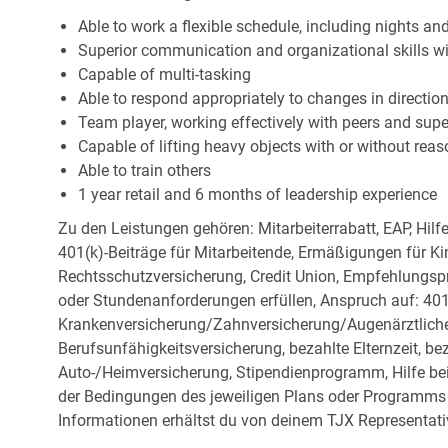
Able to work a flexible schedule, including nights a
Superior communication and organizational skills wit
Capable of multi-tasking
Able to respond appropriately to changes in directio
Team player, working effectively with peers and supe
Capable of lifting heavy objects with or without r
Able to train others
1 year retail and 6 months of leadership experience
Zu den Leistungen gehören: Mitarbeiterrabatt, EAP, Hilf
401(k)-Beiträge für Mitarbeitende, Ermäßigungen für Ki
Rechtsschutzversicherung, Credit Union, Empfehlungsp
oder Stundenanforderungen erfüllen, Anspruch auf: 401
Krankenversicherung/Zahnversicherung/Augenärztliche 
Berufsunfähigkeitsversicherung, bezahlte Elternzeit, be
Auto-/Heimversicherung, Stipendienprogramm, Hilfe be
der Bedingungen des jeweiligen Plans oder Programms e
Informationen erhältst du von deinem TJX Representati