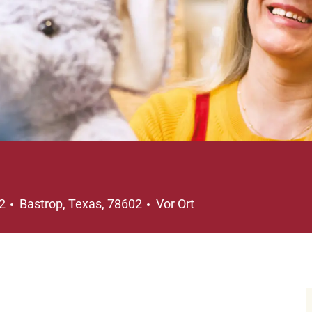
Ort
32
Bastrop, Texas, 78602
Vor Ort