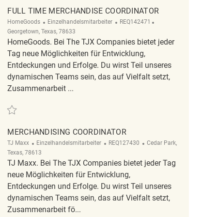
FULL TIME MERCHANDISE COORDINATOR
Kategorie
ReqId
Ort
HomeGoods
Einzelhandelsmitarbeiter
REQ142471
Georgetown, Texas, 78633
HomeGoods. Bei The TJX Companies bietet jeder
Tag neue Möglichkeiten für Entwicklung,
Entdeckungen und Erfolge. Du wirst Teil unseres
dynamischen Teams sein, das auf Vielfalt setzt,
Zusammenarbeit ...
Retten Full Time Merchandise Coordinator REQ142471
MERCHANDISING COORDINATOR
Kategorie
ReqId
Ort
TJ Maxx
Einzelhandelsmitarbeiter
REQ127430
Cedar Park,
Texas, 78613
TJ Maxx. Bei The TJX Companies bietet jeder Tag
neue Möglichkeiten für Entwicklung,
Entdeckungen und Erfolge. Du wirst Teil unseres
dynamischen Teams sein, das auf Vielfalt setzt,
Zusammenarbeit fö...