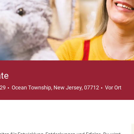
ate
Ort
129
Ocean Township, New Jersey, 07712
Vor Ort