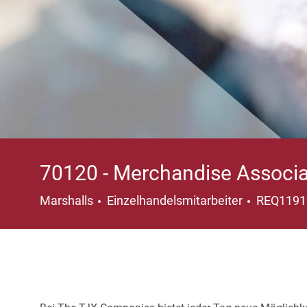
70120 - Merchandise Associ
Kategorie
Marshalls
Einzelhandelsmitarbeiter
REQ119