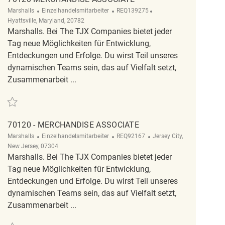
Kategorie
ReqId
Ort
Marshalls
Einzelhandelsmitarbeiter
REQ139275
Hyattsville, Maryland, 20782
Marshalls. Bei The TJX Companies bietet jeder
Tag neue Möglichkeiten für Entwicklung,
Entdeckungen und Erfolge. Du wirst Teil unseres
dynamischen Teams sein, das auf Vielfalt setzt,
Zusammenarbeit ...
Retten 70120 merchandise associate REQ139275
70120 - MERCHANDISE ASSOCIATE
Kategorie
ReqId
Ort
Marshalls
Einzelhandelsmitarbeiter
REQ92167
Jersey City,
New Jersey, 07304
Marshalls. Bei The TJX Companies bietet jeder
Tag neue Möglichkeiten für Entwicklung,
Entdeckungen und Erfolge. Du wirst Teil unseres
dynamischen Teams sein, das auf Vielfalt setzt,
Zusammenarbeit ...
Retten 70120 - Merchandise Associate REQ92167