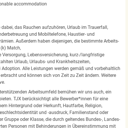
easonable accommodation
e dabei, das Rauchen aufzuhören, Urlaub im Trauerfall,
nderbetreuung und Mobiltelefone, Haustier- und
rämien. Außerdem haben diejenigen, die bestimmte Arbeits-
(k) Match,
Versorgung, Lebensversicherung, kurz-/langfristige
zahlten Urlaub, Urlaubs- und Krankheitszeiten,
i Adoption. Alle Leistungen werden gemäß und vorbehaltlich
rbracht und können sich von Zeit zu Zeit ändern. Weitere
ve.
terstützenden Arbeitsumfeld bemühen wir uns auch, ein
eten. TJX berücksichtigt alle Bewerber*innen für eine
em Hintergrund oder Herkunft, Hautfarbe, Religion,
 Geschlechtsidentität und -ausdruck, Familienstand oder
ner Gruppe oder Klasse, die durch geltendes Bundes-, Landes-
ierten Personen mit Behinderungen in Übereinstimmung mit