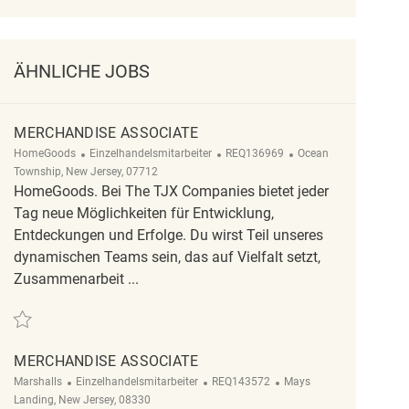
ÄHNLICHE JOBS
MERCHANDISE ASSOCIATE
Kategorie
ReqId
Ort
HomeGoods
Einzelhandelsmitarbeiter
REQ136969
Ocean
Township, New Jersey, 07712
HomeGoods. Bei The TJX Companies bietet jeder
Tag neue Möglichkeiten für Entwicklung,
Entdeckungen und Erfolge. Du wirst Teil unseres
dynamischen Teams sein, das auf Vielfalt setzt,
Zusammenarbeit ...
Retten Merchandise Associate REQ136969
MERCHANDISE ASSOCIATE
Kategorie
ReqId
Ort
Marshalls
Einzelhandelsmitarbeiter
REQ143572
Mays
Landing, New Jersey, 08330