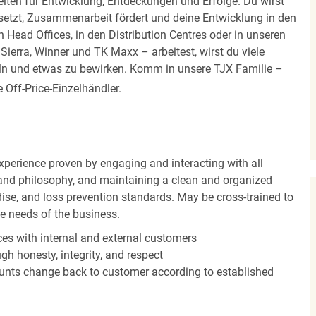
iten für Entwicklung, Entdeckungen und Erfolge. Du wirst
 setzt, Zusammenarbeit fördert und deine Entwicklung in den
en Head Offices, in den Distribution Centres oder in unseren
erra, Winner und TK Maxx – arbeitest, wirst du viele
eln und etwas zu bewirken. Komm in unsere TJX Familie –
Off-Price-Einzelhändler.
experience proven by engaging and interacting with all
and philosophy, and maintaining a clean and organized
ise, and loss prevention standards. May be cross-trained to
he needs of the business.
es with internal and external customers
gh honesty, integrity, and respect
unts change back to customer according to established