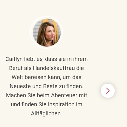
Caitlyn liebt es, dass sie in ihrem
Braul
Beruf als Handelskauffrau die
Welt bereisen kann, um das
un
Neueste und Beste zu finden.
Hi
Machen Sie beim Abenteuer mit
Beru
und finden Sie Inspiration im
Alltäglichen.
Chec
das