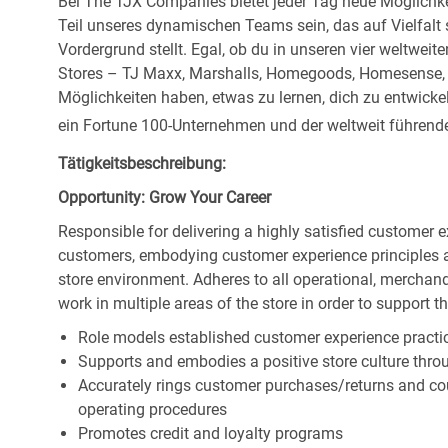
Bei The TJX Companies bietet jeder Tag neue Möglichke
Teil unseres dynamischen Teams sein, das auf Vielfalt
Vordergrund stellt. Egal, ob du in unseren vier weltweit
Stores – TJ Maxx, Marshalls, Homegoods, Homesense, Si
Möglichkeiten haben, etwas zu lernen, dich zu entwick
ein Fortune 100-Unternehmen und der weltweit führende 
Tätigkeitsbeschreibung:
Opportunity: Grow Your Career
Responsible for delivering a highly satisfied customer 
customers, embodying customer experience principles 
store environment. Adheres to all operational, merchand
work in multiple areas of the store in order to support t
Role models established customer experience practic
Supports and embodies a positive store culture throu
Accurately rings customer purchases/returns and co
operating procedures
Promotes credit and loyalty programs