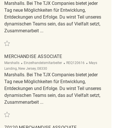
Marshalls. Bei The TJX Companies bietet jeder
Tag neue Möglichkeiten für Entwicklung,
Entdeckungen und Erfolge. Du wirst Teil unseres
dynamischen Teams sein, das auf Vielfalt setzt,
Zusammenarbeit ...
Retten Merchandise Associate REQ143572
MERCHANDISE ASSOCIATE
Kategorie
ReqId
Ort
Marshalls
Einzelhandelsmitarbeiter
REQ120616
Mays
Landing, New Jersey, 08330
Marshalls. Bei The TJX Companies bietet jeder
Tag neue Möglichkeiten für Entwicklung,
Entdeckungen und Erfolge. Du wirst Teil unseres
dynamischen Teams sein, das auf Vielfalt setzt,
Zusammenarbeit ...
Retten Merchandise Associate REQ120616
70120 MERCHANDISE ASSOCIATE