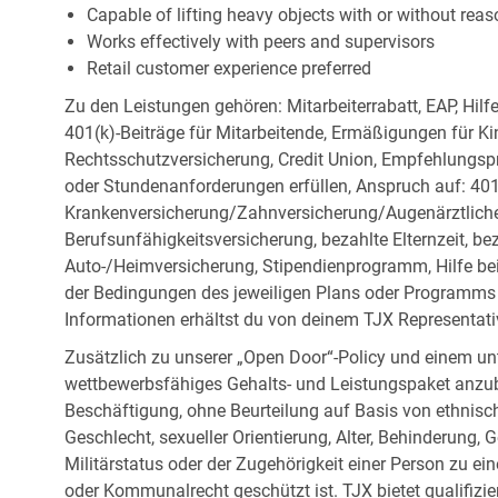
Capable of lifting heavy objects with or without r
Works effectively with peers and supervisors
Retail customer experience preferred
Zu den Leistungen gehören: Mitarbeiterrabatt, EAP, Hilf
401(k)-Beiträge für Mitarbeitende, Ermäßigungen für Ki
Rechtsschutzversicherung, Credit Union, Empfehlungsp
oder Stundenanforderungen erfüllen, Anspruch auf: 401
Krankenversicherung/Zahnversicherung/Augenärztliche 
Berufsunfähigkeitsversicherung, bezahlte Elternzeit, be
Auto-/Heimversicherung, Stipendienprogramm, Hilfe be
der Bedingungen des jeweiligen Plans oder Programms e
Informationen erhältst du von deinem TJX Representati
Zusätzlich zu unserer „Open Door“-Policy und einem un
wettbewerbsfähiges Gehalts- und Leistungspaket anzubi
Beschäftigung, ohne Beurteilung auf Basis von ethnisch
Geschlecht, sexueller Orientierung, Alter, Behinderung,
Militärstatus oder der Zugehörigkeit einer Person zu ei
oder Kommunalrecht geschützt ist. TJX bietet qualifiz