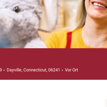
Ort
29
Dayville, Connecticut, 06241
Vor Ort