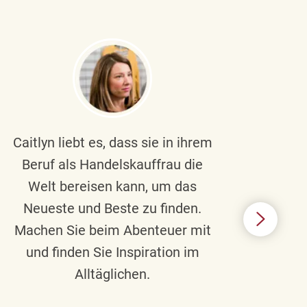
Caitlyn liebt es, dass sie in ihrem
Braul
Beruf als Handelskauffrau die
Welt bereisen kann, um das
un
Neueste und Beste zu finden.
Hi
Machen Sie beim Abenteuer mit
Beru
und finden Sie Inspiration im
Alltäglichen.
Chec
das