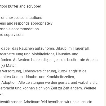
floor buffer and scrubber
n or unexpected situations
stens and responds appropriately
easonable accommodation
nd supervisors
e dabei, das Rauchen aufzuhören, Urlaub im Trauerfall,
nderbetreuung und Mobiltelefone, Haustier- und
rämien. Außerdem haben diejenigen, die bestimmte Arbeits-
(k) Match,
Versorgung, Lebensversicherung, kurz-/langfristige
zahlten Urlaub, Urlaubs- und Krankheitszeiten,
i Adoption. Alle Leistungen werden gemäß und vorbehaltlich
rbracht und können sich von Zeit zu Zeit ändern. Weitere
ve.
terstützenden Arbeitsumfeld bemühen wir uns auch, ein