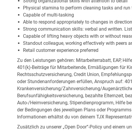
Strong organizational skills with attention to detail
Physical stamina to perform cleaning tasks and run 
Capable of multi-tasking
Able to respond appropriately to changes in directio
Strong communication skills: verbal and written. Li
Capable of lifting heavy objects with or without r
Standout colleague, working effectively with peers a
Retail customer experience preferred
Zu den Leistungen gehören: Mitarbeiterrabatt, EAP, Hilf
401(k)-Beiträge für Mitarbeitende, Ermäßigungen für Ki
Rechtsschutzversicherung, Credit Union, Empfehlungsp
oder Stundenanforderungen erfüllen, Anspruch auf: 401
Krankenversicherung/Zahnversicherung/Augenärztliche 
Berufsunfähigkeitsversicherung, bezahlte Elternzeit, be
Auto-/Heimversicherung, Stipendienprogramm, Hilfe be
der Bedingungen des jeweiligen Plans oder Programms e
Informationen erhältst du von deinem TJX Representati
Zusätzlich zu unserer „Open Door“-Policy und einem un