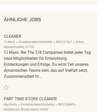
ÄHNLICHE JOBS
CLEANER
Kategorie
ReqId
Ort
TJ Maxx
Einzelhandelsmitarbeiter
REQ137567
Acton,
Massachusetts, 01720
TJ Maxx. Bei The TJX Companies bietet jeder Tag
neue Möglichkeiten für Entwicklung,
Entdeckungen und Erfolge. Du wirst Teil unseres
dynamischen Teams sein, das auf Vielfalt setzt,
Zusammenarbeit fö...
Retten Cleaner REQ137567
PART TIME STORE CLEANER
Kategorie
ReqId
Ort
Marshalls
Einzelhandelsmitarbeiter
REQ124849
Middletown, Rhode Island, 02840