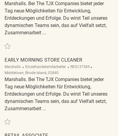
Marshalls. Bei The TJX Companies bietet jeder
Tag neue Möglichkeiten für Entwicklung,
Entdeckungen und Erfolge. Du wirst Teil unseres
dynamischen Teams sein, das auf Vielfalt setzt,
Zusammenarbeit ...
Retten Part Time Store Cleaner REQ124849
EARLY MORNING STORE CLEANER
Kategorie
ReqId
Ort
Marshalls
Einzelhandelsmitarbeiter
REQ137569
Middletown, Rhode Island, 02840
Marshalls. Bei The TJX Companies bietet jeder
Tag neue Möglichkeiten für Entwicklung,
Entdeckungen und Erfolge. Du wirst Teil unseres
dynamischen Teams sein, das auf Vielfalt setzt,
Zusammenarbeit ...
Retten Early Morning Store Cleaner REQ137569
RETAIL ASSOCIATE