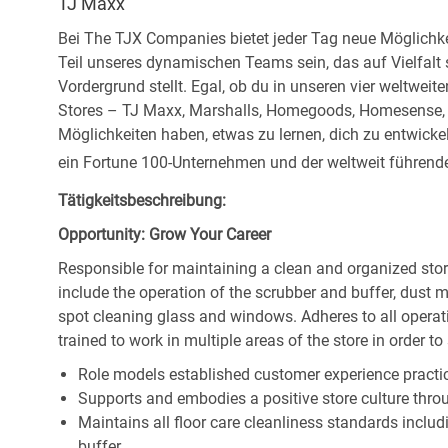
TJ Maxx
Bei The TJX Companies bietet jeder Tag neue Möglichke
Teil unseres dynamischen Teams sein, das auf Vielfalt
Vordergrund stellt. Egal, ob du in unseren vier weltweit
Stores – TJ Maxx, Marshalls, Homegoods, Homesense, Si
Möglichkeiten haben, etwas zu lernen, dich zu entwick
ein Fortune 100-Unternehmen und der weltweit führende 
Tätigkeitsbeschreibung:
Opportunity: Grow Your Career
Responsible for maintaining a clean and organized store
include the operation of the scrubber and buffer, dus
spot cleaning glass and windows. Adheres to all operat
trained to work in multiple areas of the store in order t
Role models established customer experience practic
Supports and embodies a positive store culture throu
Maintains all floor care cleanliness standards inclu
buffer