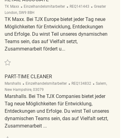
Kategorie
ReqId
Ort
TK Maxx
Einzelhandelsmitarbeiter
REQ141443
Greater
London, SW9 8BH
TK Maxx. Bei TJX Europe bietet jeder Tag neue
Möglichkeiten für Entwicklung, Entdeckungen
und Erfolge. Du wirst Teil unseres dynamischen
Teams sein, das auf Vielfalt setzt,
Zusammenarbeit fördert u...
Retten Retail Associate REQ141443
PART-TIME CLEANER
Kategorie
ReqId
Ort
Marshalls
Einzelhandelsmitarbeiter
REQ134832
Salem,
New Hampshire, 03079
Marshalls. Bei The TJX Companies bietet jeder
Tag neue Möglichkeiten für Entwicklung,
Entdeckungen und Erfolge. Du wirst Teil unseres
dynamischen Teams sein, das auf Vielfalt setzt,
Zusammenarbeit ...
Retten Part-Time Cleaner REQ134832