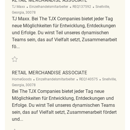
RETAIL MERCHANDISE ASSOCIATE
Kategorie
ReqId
Ort
TJ Maxx
Einzelhandelsmitarbeiter
REQ137592
Snellville,
Georgia, 30078
TJ Maxx. Bei The TJX Companies bietet jeder Tag
neue Möglichkeiten für Entwicklung, Entdeckungen
und Erfolge. Du wirst Teil unseres dynamischen
Teams sein, das auf Vielfalt setzt, Zusammenarbeit
fö...
Retten Retail Merchandise Associate REQ137592
RETAIL MERCHANDISE ASSOCIATE
Kategorie
ReqId
Ort
HomeGoods
Einzelhandelsmitarbeiter
REQ140575
Snellville,
Georgia, 30078
Bei The TJX Companies bietet jeder Tag neue
Möglichkeiten für Entwicklung, Entdeckungen und
Erfolge. Du wirst Teil unseres dynamischen Teams
sein, das auf Vielfalt setzt, Zusammenarbeit fördert
und...