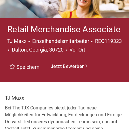
Retail Merchandise Associate
Kategorie
TJ Maxx
Einzelhandelsmitarbeiter
REQ119323
Ort
Dalton, Georgia, 30720
Vor Ort
Jetzt Bewerben
Speichern
TJ Maxx
Bei The TJX Companies bietet jeder Tag neue
Möglichkeiten für Entwicklung, Entdeckungen und Erfolge.
Du wirst Teil unseres dynamischen Teams sein, das auf
Vielfalt setzt, Zusammenarbeit fördert und deine