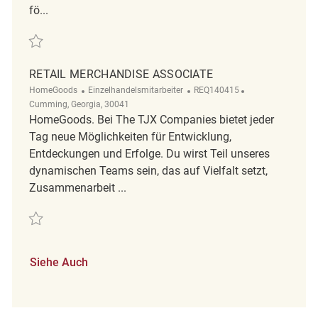
fö...
Retten RETAIL MERCHANDISE ASSOCIATE REQ136601
RETAIL MERCHANDISE ASSOCIATE
Kategorie
ReqId
Ort
HomeGoods
Einzelhandelsmitarbeiter
REQ140415
Cumming, Georgia, 30041
HomeGoods. Bei The TJX Companies bietet jeder
Tag neue Möglichkeiten für Entwicklung,
Entdeckungen und Erfolge. Du wirst Teil unseres
dynamischen Teams sein, das auf Vielfalt setzt,
Zusammenarbeit ...
Retten Retail Merchandise Associate REQ140415
Siehe Auch