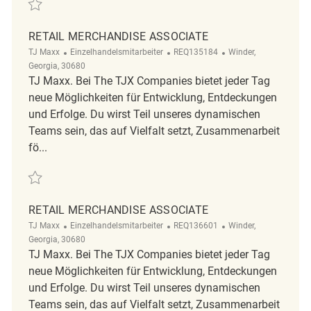
Retten Retail Merchandise Associate REQ140575
RETAIL MERCHANDISE ASSOCIATE
Kategorie
ReqId
Ort
TJ Maxx
Einzelhandelsmitarbeiter
REQ135184
Winder,
Georgia, 30680
TJ Maxx. Bei The TJX Companies bietet jeder Tag
neue Möglichkeiten für Entwicklung, Entdeckungen
und Erfolge. Du wirst Teil unseres dynamischen
Teams sein, das auf Vielfalt setzt, Zusammenarbeit
fö...
Retten RETAIL MERCHANDISE ASSOCIATE REQ135184
RETAIL MERCHANDISE ASSOCIATE
Kategorie
ReqId
Ort
TJ Maxx
Einzelhandelsmitarbeiter
REQ136601
Winder,
Georgia, 30680
TJ Maxx. Bei The TJX Companies bietet jeder Tag
neue Möglichkeiten für Entwicklung, Entdeckungen
und Erfolge. Du wirst Teil unseres dynamischen
Teams sein, das auf Vielfalt setzt, Zusammenarbeit