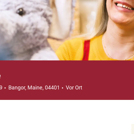
e
Ort
59
Bangor, Maine, 04401
Vor Ort