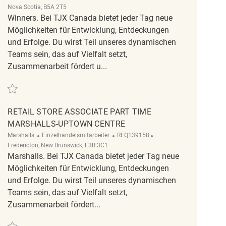
Nova Scotia, B5A 2T5
Winners. Bei TJX Canada bietet jeder Tag neue
Möglichkeiten für Entwicklung, Entdeckungen
und Erfolge. Du wirst Teil unseres dynamischen
Teams sein, das auf Vielfalt setzt,
Zusammenarbeit fördert u...
Retten Retail Store Associate Part Time Winners - Yarmouth REQ138037
RETAIL STORE ASSOCIATE PART TIME
MARSHALLS-UPTOWN CENTRE
Kategorie
ReqId
Ort
Marshalls
Einzelhandelsmitarbeiter
REQ139158
Fredericton, New Brunswick, E3B 3C1
Marshalls. Bei TJX Canada bietet jeder Tag neue
Möglichkeiten für Entwicklung, Entdeckungen
und Erfolge. Du wirst Teil unseres dynamischen
Teams sein, das auf Vielfalt setzt,
Zusammenarbeit fördert...
Retten Retail Store Associate Part time Marshalls-Uptown Centre REQ139158