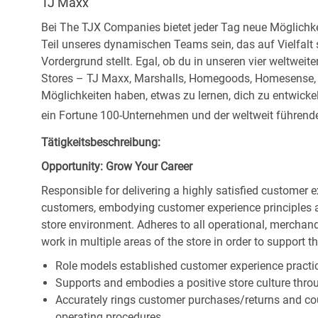
TJ Maxx
Bei The TJX Companies bietet jeder Tag neue Möglichke
Teil unseres dynamischen Teams sein, das auf Vielfalt
Vordergrund stellt. Egal, ob du in unseren vier weltweit
Stores – TJ Maxx, Marshalls, Homegoods, Homesense, Si
Möglichkeiten haben, etwas zu lernen, dich zu entwick
ein Fortune 100-Unternehmen und der weltweit führende 
Tätigkeitsbeschreibung:
Opportunity: Grow Your Career
Responsible for delivering a highly satisfied customer 
customers, embodying customer experience principles 
store environment. Adheres to all operational, merchand
work in multiple areas of the store in order to support t
Role models established customer experience practic
Supports and embodies a positive store culture throu
Accurately rings customer purchases/returns and co
operating procedures