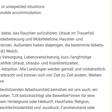
n or unexpected situations
easonable accommodation
e dabei, das Rauchen aufzuhören, Urlaub im Trauerfall,
nderbetreuung und Mobiltelefone, Haustier- und
rämien. Außerdem haben diejenigen, die bestimmte Arbeits-
(k) Match,
Versorgung, Lebensversicherung, kurz-/langfristige
zahlten Urlaub, Urlaubs- und Krankheitszeiten,
i Adoption. Alle Leistungen werden gemäß und vorbehaltlich
rbracht und können sich von Zeit zu Zeit ändern. Weitere
ve.
terstützenden Arbeitsumfeld bemühen wir uns auch, ein
eten. TJX berücksichtigt alle Bewerber*innen für eine
em Hintergrund oder Herkunft, Hautfarbe, Religion,
 Geschlechtsidentität und -ausdruck, Familienstand oder