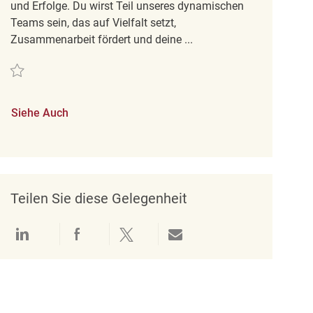
und Erfolge. Du wirst Teil unseres dynamischen
Teams sein, das auf Vielfalt setzt,
Zusammenarbeit fördert und deine ...
Retten Retail Store Associate, Part Time, Winners REQ140919
Siehe Auch
Teilen Sie diese Gelegenheit
Über LinkedIn teilen
Über Facebook teilen
Über Twitter teilen
Per E-Mail teilen