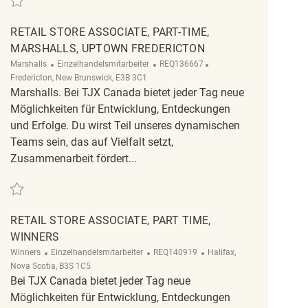
RETAIL STORE ASSOCIATE, PART-TIME,
MARSHALLS, UPTOWN FREDERICTON
Kategorie
ReqId
Ort
Marshalls
Einzelhandelsmitarbeiter
REQ136667
Fredericton, New Brunswick, E3B 3C1
Marshalls. Bei TJX Canada bietet jeder Tag neue
Möglichkeiten für Entwicklung, Entdeckungen
und Erfolge. Du wirst Teil unseres dynamischen
Teams sein, das auf Vielfalt setzt,
Zusammenarbeit fördert...
Retten Retail Store Associate, Part-time, Marshalls, Uptown Fredericton REQ
RETAIL STORE ASSOCIATE, PART TIME,
WINNERS
Kategorie
ReqId
Ort
Winners
Einzelhandelsmitarbeiter
REQ140919
Halifax,
Nova Scotia, B3S 1C5
Bei TJX Canada bietet jeder Tag neue
Möglichkeiten für Entwicklung, Entdeckungen