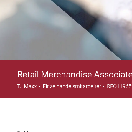
Retail Merchandise Associat
Kategorie
TJ Maxx
Einzelhandelsmitarbeiter
REQ1196