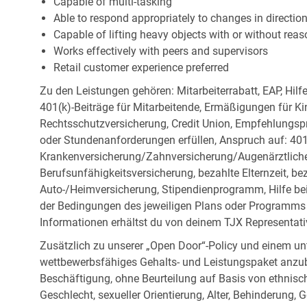
Capable of multi-tasking
Able to respond appropriately to changes in directio
Capable of lifting heavy objects with or without r
Works effectively with peers and supervisors
Retail customer experience preferred
Zu den Leistungen gehören: Mitarbeiterrabatt, EAP, Hilf
401(k)-Beiträge für Mitarbeitende, Ermäßigungen für Ki
Rechtsschutzversicherung, Credit Union, Empfehlungsp
oder Stundenanforderungen erfüllen, Anspruch auf: 401
Krankenversicherung/Zahnversicherung/Augenärztliche 
Berufsunfähigkeitsversicherung, bezahlte Elternzeit, be
Auto-/Heimversicherung, Stipendienprogramm, Hilfe be
der Bedingungen des jeweiligen Plans oder Programms e
Informationen erhältst du von deinem TJX Representati
Zusätzlich zu unserer „Open Door“-Policy und einem un
wettbewerbsfähiges Gehalts- und Leistungspaket anzubi
Beschäftigung, ohne Beurteilung auf Basis von ethnisch
Geschlecht, sexueller Orientierung, Alter, Behinderung,