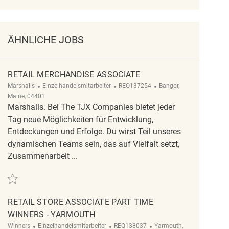
ÄHNLICHE JOBS
RETAIL MERCHANDISE ASSOCIATE
Kategorie
ReqId
Ort
Marshalls
Einzelhandelsmitarbeiter
REQ137254
Bangor,
Maine, 04401
Marshalls. Bei The TJX Companies bietet jeder
Tag neue Möglichkeiten für Entwicklung,
Entdeckungen und Erfolge. Du wirst Teil unseres
dynamischen Teams sein, das auf Vielfalt setzt,
Zusammenarbeit ...
Retten Retail Merchandise Associate REQ137254
RETAIL STORE ASSOCIATE PART TIME
WINNERS - YARMOUTH
Kategorie
ReqId
Ort
Winners
Einzelhandelsmitarbeiter
REQ138037
Yarmouth,