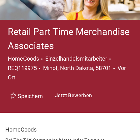
Retail Part Time Merchandise
Associates
Kategorie
HomeGoods
Einzelhandelsmitarbeiter
Ort
REQ119975
Minot, North Dakota, 58701
Vor
Ort
Jetzt Bewerben
Speichern
HomeGoods