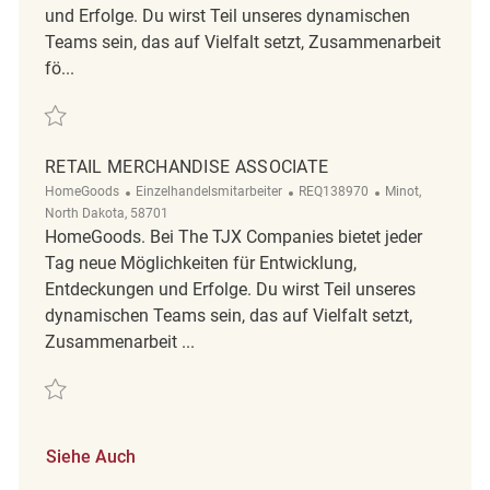
und Erfolge. Du wirst Teil unseres dynamischen
Teams sein, das auf Vielfalt setzt, Zusammenarbeit
fö...
Retten Retail Merchandise Associate REQ139378
RETAIL MERCHANDISE ASSOCIATE
Kategorie
ReqId
Ort
HomeGoods
Einzelhandelsmitarbeiter
REQ138970
Minot,
North Dakota, 58701
HomeGoods. Bei The TJX Companies bietet jeder
Tag neue Möglichkeiten für Entwicklung,
Entdeckungen und Erfolge. Du wirst Teil unseres
dynamischen Teams sein, das auf Vielfalt setzt,
Zusammenarbeit ...
Retten Retail Merchandise Associate REQ138970
Siehe Auch