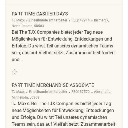
PART TIME CASHIER DAYS
Kategorie
ReqId
Ort
TJ Maxx
Einzelhandelsmitarbeiter
REQ142914
Bismarck,
North Dakota, 58503
Bei The TJX Companies bietet jeder Tag neue
Möglichkeiten für Entwicklung, Entdeckungen und
Erfolge. Du wirst Teil unseres dynamischen Teams
sein, das auf Vielfalt setzt, Zusammenarbeit fördert
und...
Retten Part Time Cashier Days REQ142914
PART TIME MERCHANDISE ASSOCIATE
Kategorie
ReqId
Ort
TJ Maxx
Einzelhandelsmitarbeiter
REQ137570
Alexandria,
Minnesota, 56308
TJ Maxx. Bei The TJX Companies bietet jeder Tag
neue Möglichkeiten für Entwicklung, Entdeckungen
und Erfolge. Du wirst Teil unseres dynamischen
Teams sein, das auf Vielfalt setzt, Zusammenarbeit