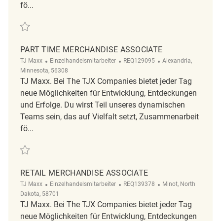
fö...
Retten Part Time Merchandise Associate REQ137570
PART TIME MERCHANDISE ASSOCIATE
Kategorie
ReqId
Ort
TJ Maxx
Einzelhandelsmitarbeiter
REQ129095
Alexandria,
Minnesota, 56308
TJ Maxx. Bei The TJX Companies bietet jeder Tag
neue Möglichkeiten für Entwicklung, Entdeckungen
und Erfolge. Du wirst Teil unseres dynamischen
Teams sein, das auf Vielfalt setzt, Zusammenarbeit
fö...
Retten Part Time Merchandise Associate REQ129095
RETAIL MERCHANDISE ASSOCIATE
Kategorie
ReqId
Ort
TJ Maxx
Einzelhandelsmitarbeiter
REQ139378
Minot, North
Dakota, 58701
TJ Maxx. Bei The TJX Companies bietet jeder Tag
neue Möglichkeiten für Entwicklung, Entdeckungen