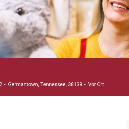
Ort
92
Germantown, Tennessee, 38138
Vor Ort