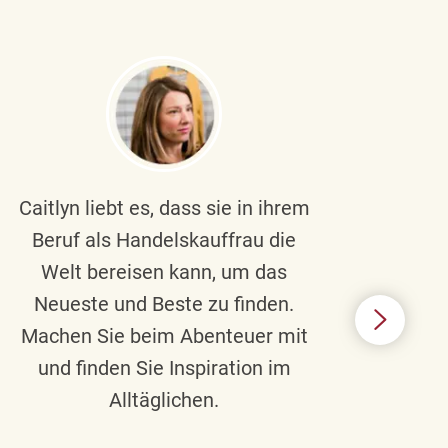
Caitlyn liebt es, dass sie in ihrem
Braul
Beruf als Handelskauffrau die
Welt bereisen kann, um das
un
Neueste und Beste zu finden.
Hi
Machen Sie beim Abenteuer mit
Beru
und finden Sie Inspiration im
Alltäglichen.
Chec
das