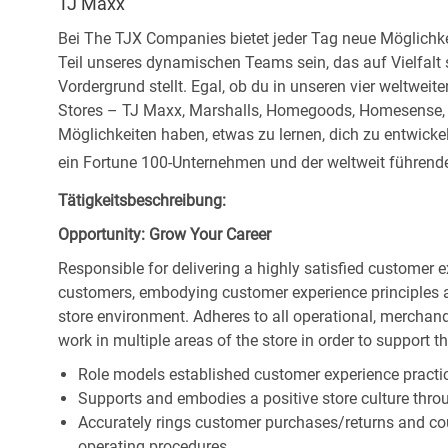
TJ Maxx
Bei The TJX Companies bietet jeder Tag neue Möglichke
Teil unseres dynamischen Teams sein, das auf Vielfalt
Vordergrund stellt. Egal, ob du in unseren vier weltweit
Stores – TJ Maxx, Marshalls, Homegoods, Homesense, Si
Möglichkeiten haben, etwas zu lernen, dich zu entwick
ein Fortune 100-Unternehmen und der weltweit führende 
Tätigkeitsbeschreibung:
Opportunity: Grow Your Career
Responsible for delivering a highly satisfied customer 
customers, embodying customer experience principles 
store environment. Adheres to all operational, merchand
work in multiple areas of the store in order to support t
Role models established customer experience practic
Supports and embodies a positive store culture throu
Accurately rings customer purchases/returns and co
operating procedures