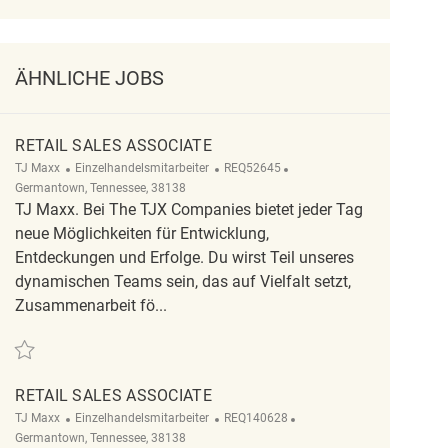
ÄHNLICHE JOBS
RETAIL SALES ASSOCIATE
Kategorie
ReqId
Ort
TJ Maxx
Einzelhandelsmitarbeiter
REQ52645
Germantown, Tennessee, 38138
TJ Maxx. Bei The TJX Companies bietet jeder Tag
neue Möglichkeiten für Entwicklung,
Entdeckungen und Erfolge. Du wirst Teil unseres
dynamischen Teams sein, das auf Vielfalt setzt,
Zusammenarbeit fö...
Retten Retail Sales Associate REQ52645
RETAIL SALES ASSOCIATE
Kategorie
ReqId
Ort
TJ Maxx
Einzelhandelsmitarbeiter
REQ140628
Germantown, Tennessee, 38138