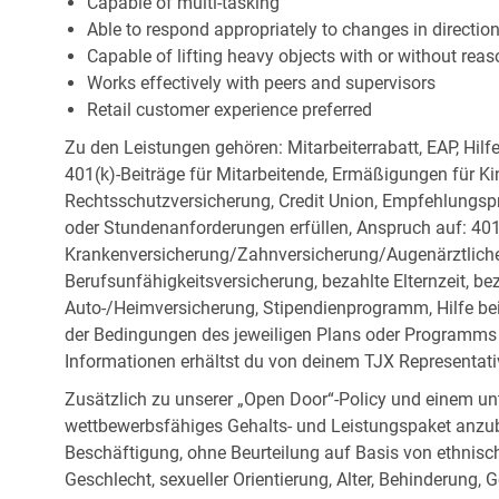
Capable of multi-tasking
Able to respond appropriately to changes in directio
Capable of lifting heavy objects with or without r
Works effectively with peers and supervisors
Retail customer experience preferred
Zu den Leistungen gehören: Mitarbeiterrabatt, EAP, Hilf
401(k)-Beiträge für Mitarbeitende, Ermäßigungen für Ki
Rechtsschutzversicherung, Credit Union, Empfehlungsp
oder Stundenanforderungen erfüllen, Anspruch auf: 401
Krankenversicherung/Zahnversicherung/Augenärztliche 
Berufsunfähigkeitsversicherung, bezahlte Elternzeit, be
Auto-/Heimversicherung, Stipendienprogramm, Hilfe be
der Bedingungen des jeweiligen Plans oder Programms e
Informationen erhältst du von deinem TJX Representati
Zusätzlich zu unserer „Open Door“-Policy und einem un
wettbewerbsfähiges Gehalts- und Leistungspaket anzubi
Beschäftigung, ohne Beurteilung auf Basis von ethnisch
Geschlecht, sexueller Orientierung, Alter, Behinderung,