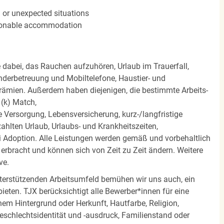
n or unexpected situations
easonable accommodation
e dabei, das Rauchen aufzuhören, Urlaub im Trauerfall,
nderbetreuung und Mobiltelefone, Haustier- und
rämien. Außerdem haben diejenigen, die bestimmte Arbeits-
(k) Match,
Versorgung, Lebensversicherung, kurz-/langfristige
zahlten Urlaub, Urlaubs- und Krankheitszeiten,
i Adoption. Alle Leistungen werden gemäß und vorbehaltlich
rbracht und können sich von Zeit zu Zeit ändern. Weitere
ve.
terstützenden Arbeitsumfeld bemühen wir uns auch, ein
eten. TJX berücksichtigt alle Bewerber*innen für eine
em Hintergrund oder Herkunft, Hautfarbe, Religion,
 Geschlechtsidentität und -ausdruck, Familienstand oder