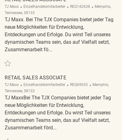
Kategorie
ReqId
Ort
TJ Maxx
Einzelhandelsmitarbeiter
REQ142638
Memphis,
Tennessee, 38133
TJ Maxx. Bei The TJX Companies bietet jeder Tag
neue Möglichkeiten für Entwicklung,
Entdeckungen und Erfolge. Du wirst Teil unseres
dynamischen Teams sein, das auf Vielfalt setzt,
Zusammenarbeit fö...
Retten Retail Sales Associate REQ142638
RETAIL SALES ASSOCIATE
Kategorie
ReqId
Ort
TJ Maxx
Einzelhandelsmitarbeiter
REQ69033
Memphis,
Tennessee, 38133
TJ MaxxBei The TJX Companies bietet jeder Tag
neue Möglichkeiten für Entwicklung,
Entdeckungen und Erfolge. Du wirst Teil unseres
dynamischen Teams sein, das auf Vielfalt setzt,
Zusammenarbeit förd...
Retten Retail Sales Associate REQ69033