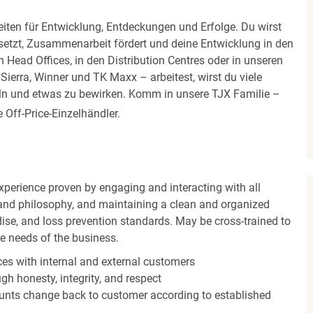
iten für Entwicklung, Entdeckungen und Erfolge. Du wirst
 setzt, Zusammenarbeit fördert und deine Entwicklung in den
en Head Offices, in den Distribution Centres oder in unseren
erra, Winner und TK Maxx – arbeitest, wirst du viele
eln und etwas zu bewirken. Komm in unsere TJX Familie –
Off-Price-Einzelhändler.
experience proven by engaging and interacting with all
and philosophy, and maintaining a clean and organized
ise, and loss prevention standards. May be cross-trained to
he needs of the business.
es with internal and external customers
gh honesty, integrity, and respect
unts change back to customer according to established