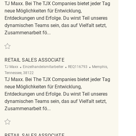
TJ Maxx. Bei The TJX Companies bietet jeder Tag
neue Möglichkeiten für Entwicklung,
Entdeckungen und Erfolge. Du wirst Teil unseres
dynamischen Teams sein, das auf Vielfalt setzt,
Zusammenarbeit fö...
Retten Retail Sales Associate REQ140628
RETAIL SALES ASSOCIATE
Kategorie
ReqId
Ort
TJ Maxx
Einzelhandelsmitarbeiter
REQ116793
Memphis,
Tennessee, 38122
TJ Maxx. Bei The TJX Companies bietet jeder Tag
neue Möglichkeiten für Entwicklung,
Entdeckungen und Erfolge. Du wirst Teil unseres
dynamischen Teams sein, das auf Vielfalt setzt,
Zusammenarbeit fö...
Retten Retail sales associate REQ116793
RETAIL SALES ASSOCIATE