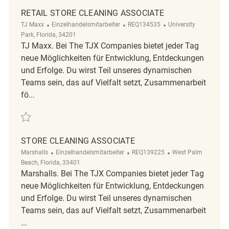
RETAIL STORE CLEANING ASSOCIATE
Kategorie
ReqId
Ort
TJ Maxx
Einzelhandelsmitarbeiter
REQ134535
University
Park, Florida, 34201
TJ Maxx. Bei The TJX Companies bietet jeder Tag
neue Möglichkeiten für Entwicklung, Entdeckungen
und Erfolge. Du wirst Teil unseres dynamischen
Teams sein, das auf Vielfalt setzt, Zusammenarbeit
fö...
Retten Retail Store Cleaning Associate REQ134535
STORE CLEANING ASSOCIATE
Kategorie
ReqId
Ort
Marshalls
Einzelhandelsmitarbeiter
REQ139225
West Palm
Beach, Florida, 33401
Marshalls. Bei The TJX Companies bietet jeder Tag
neue Möglichkeiten für Entwicklung, Entdeckungen
und Erfolge. Du wirst Teil unseres dynamischen
Teams sein, das auf Vielfalt setzt, Zusammenarbeit
...