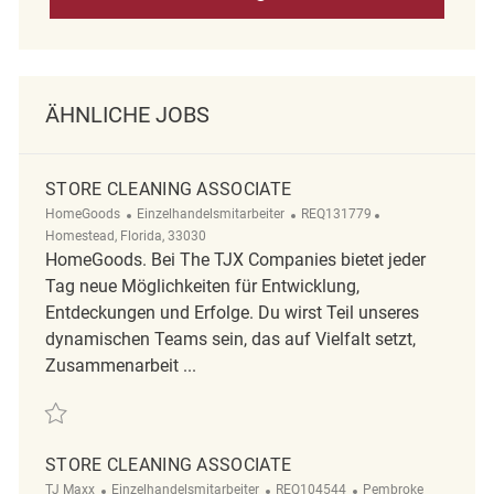
ÄHNLICHE JOBS
STORE CLEANING ASSOCIATE
Kategorie
ReqId
Ort
HomeGoods
Einzelhandelsmitarbeiter
REQ131779
Homestead, Florida, 33030
HomeGoods. Bei The TJX Companies bietet jeder
Tag neue Möglichkeiten für Entwicklung,
Entdeckungen und Erfolge. Du wirst Teil unseres
dynamischen Teams sein, das auf Vielfalt setzt,
Zusammenarbeit ...
Retten Store Cleaning Associate REQ131779
STORE CLEANING ASSOCIATE
Kategorie
ReqId
Ort
TJ Maxx
Einzelhandelsmitarbeiter
REQ104544
Pembroke