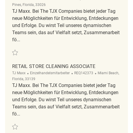
Pines, Florida, 33026
TJ Maxx. Bei The TJX Companies bietet jeder Tag
neue Möglichkeiten für Entwicklung, Entdeckungen
und Erfolge. Du wirst Teil unseres dynamischen
Teams sein, das auf Vielfalt setzt, Zusammenarbeit
fö...
Retten Store Cleaning Associate REQ104544
RETAIL STORE CLEANING ASSOCIATE
Kategorie
ReqId
Ort
TJ Maxx
Einzelhandelsmitarbeiter
REQ142373
Miami Beach,
Florida, 33139
TJ Maxx. Bei The TJX Companies bietet jeder Tag
neue Möglichkeiten für Entwicklung, Entdeckungen
und Erfolge. Du wirst Teil unseres dynamischen
Teams sein, das auf Vielfalt setzt, Zusammenarbeit
fö...
Retten Retail Store Cleaning Associate REQ142373