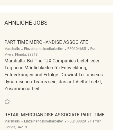
ÄHNLICHE JOBS
PART TIME MERCHANDISE ASSOCIATE
Kategorie
ReqId
Ort
Marshalls
Einzelhandelsmitarbeiter
REQ104685
Fort
Myers, Florida, 33913
Marshalls. Bei The TJX Companies bietet jeder
Tag neue Möglichkeiten für Entwicklung,
Entdeckungen und Erfolge. Du wirst Teil unseres
dynamischen Teams sein, das auf Vielfalt setzt,
Zusammenarbeit ...
Retten Part Time Merchandise Associate REQ104685
RETAIL MERCHANDISE ASSOCIATE PART TIME
Kategorie
ReqId
Ort
Marshalls
Einzelhandelsmitarbeiter
REQ108828
Parrish,
Florida, 34219