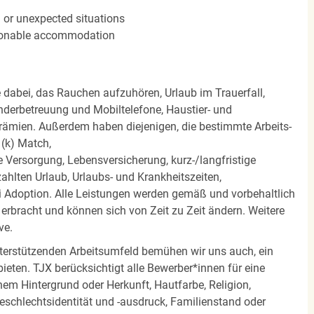
n or unexpected situations
easonable accommodation
e dabei, das Rauchen aufzuhören, Urlaub im Trauerfall,
nderbetreuung und Mobiltelefone, Haustier- und
rämien. Außerdem haben diejenigen, die bestimmte Arbeits-
(k) Match,
Versorgung, Lebensversicherung, kurz-/langfristige
zahlten Urlaub, Urlaubs- und Krankheitszeiten,
i Adoption. Alle Leistungen werden gemäß und vorbehaltlich
rbracht und können sich von Zeit zu Zeit ändern. Weitere
ve.
terstützenden Arbeitsumfeld bemühen wir uns auch, ein
eten. TJX berücksichtigt alle Bewerber*innen für eine
em Hintergrund oder Herkunft, Hautfarbe, Religion,
 Geschlechtsidentität und -ausdruck, Familienstand oder