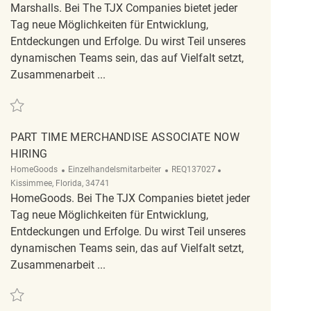
Marshalls. Bei The TJX Companies bietet jeder
Tag neue Möglichkeiten für Entwicklung,
Entdeckungen und Erfolge. Du wirst Teil unseres
dynamischen Teams sein, das auf Vielfalt setzt,
Zusammenarbeit ...
Retten Retail Merchandise Associate Part Time REQ108828
PART TIME MERCHANDISE ASSOCIATE NOW
HIRING
Kategorie
ReqId
Ort
HomeGoods
Einzelhandelsmitarbeiter
REQ137027
Kissimmee, Florida, 34741
HomeGoods. Bei The TJX Companies bietet jeder
Tag neue Möglichkeiten für Entwicklung,
Entdeckungen und Erfolge. Du wirst Teil unseres
dynamischen Teams sein, das auf Vielfalt setzt,
Zusammenarbeit ...
Retten PART TIME MERCHANDISE ASSOCIATE NOW HIRING REQ137027