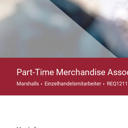
Part-Time Merchandise Asso
Kategorie
Marshalls
Einzelhandelsmitarbeiter
REQ121