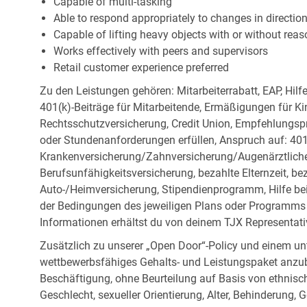
Capable of multi-tasking
Able to respond appropriately to changes in directio
Capable of lifting heavy objects with or without r
Works effectively with peers and supervisors
Retail customer experience preferred
Zu den Leistungen gehören: Mitarbeiterrabatt, EAP, Hilf
401(k)-Beiträge für Mitarbeitende, Ermäßigungen für Ki
Rechtsschutzversicherung, Credit Union, Empfehlungsp
oder Stundenanforderungen erfüllen, Anspruch auf: 401
Krankenversicherung/Zahnversicherung/Augenärztliche 
Berufsunfähigkeitsversicherung, bezahlte Elternzeit, be
Auto-/Heimversicherung, Stipendienprogramm, Hilfe be
der Bedingungen des jeweiligen Plans oder Programms e
Informationen erhältst du von deinem TJX Representati
Zusätzlich zu unserer „Open Door“-Policy und einem un
wettbewerbsfähiges Gehalts- und Leistungspaket anzubi
Beschäftigung, ohne Beurteilung auf Basis von ethnisch
Geschlecht, sexueller Orientierung, Alter, Behinderung,