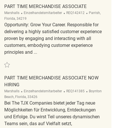
PART TIME MERCHANDISE ASSOCIATE
Kategorie
ReqId
Ort
Marshalls
Einzelhandelsmitarbeiter
REQ142412
Parrish,
Florida, 34219
Opportunity: Grow Your Career. Responsible for
delivering a highly satisfied customer experience
proven by engaging and interacting with all
customers, embodying customer experience
principles and ...
Retten Part Time Merchandise Associate REQ142412
PART TIME MERCHANDISE ASSOCIATE NOW
HIRING
Kategorie
ReqId
Ort
Marshalls
Einzelhandelsmitarbeiter
REQ141385
Boynton
Beach, Florida, 33426
Bei The TJX Companies bietet jeder Tag neue
Möglichkeiten für Entwicklung, Entdeckungen
und Erfolge. Du wirst Teil unseres dynamischen
Teams sein, das auf Vielfalt setzt,