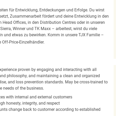
iten für Entwicklung, Entdeckungen und Erfolge. Du wirst
 setzt, Zusammenarbeit fördert und deine Entwicklung in den
en Head Offices, in den Distribution Centres oder in unseren
erra, Winner und TK Maxx – arbeitest, wirst du viele
eln und etwas zu bewirken. Komm in unsere TJX Familie –
Off-Price-Einzelhändler.
experience proven by engaging and interacting with all
and philosophy, and maintaining a clean and organized
ise, and loss prevention standards. May be cross-trained to
he needs of the business.
es with internal and external customers
gh honesty, integrity, and respect
unts change back to customer according to established