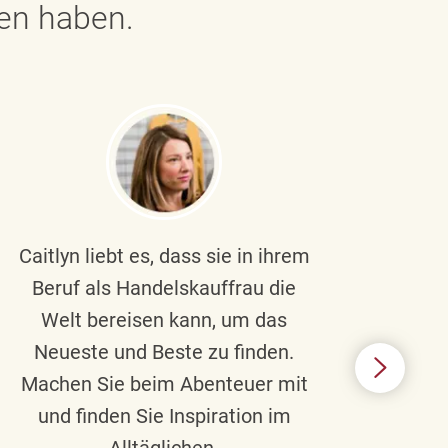
gen haben.
Caitlyn liebt es, dass sie in ihrem
Braul
Beruf als Handelskauffrau die
Welt bereisen kann, um das
un
Neueste und Beste zu finden.
Hi
Machen Sie beim Abenteuer mit
Beru
und finden Sie Inspiration im
Alltäglichen.
Chec