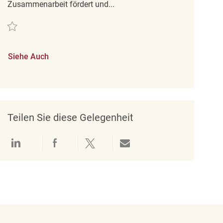
Zusammenarbeit fördert und...
Retten Part Time Merchandise Associate Now Hiring REQ141385
Siehe Auch
Teilen Sie diese Gelegenheit
Über LinkedIn teilen
Über Facebook teilen
Über Twitter teilen
Per E-Mail teilen