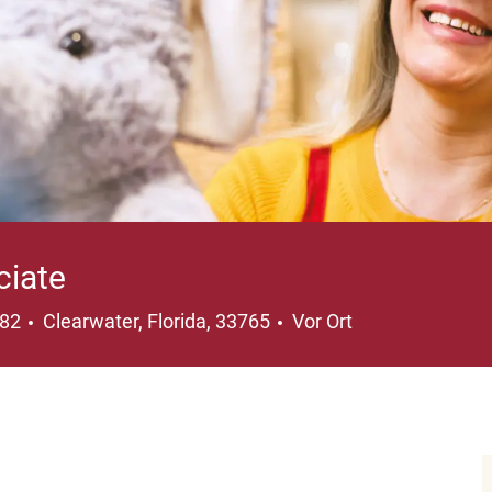
ciate
Ort
182
Clearwater, Florida, 33765
Vor Ort