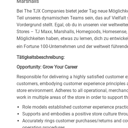
Marshalls
Bei The TJX Companies bietet jeder Tag neue Möglichke
Teil unseres dynamischen Teams sein, das auf Vielfalt
Vordergrund stellt. Egal, ob du in unseren vier weltweit
Stores – TJ Maxx, Marshalls, Homegoods, Homesense, Si
Möglichkeiten haben, etwas zu lernen, dich zu entwick
ein Fortune 100-Unternehmen und der weltweit führende 
Tätigkeitsbeschreibung:
Opportunity: Grow Your Career
Responsible for delivering a highly satisfied customer 
customers, embodying customer experience principles 
store environment. Adheres to all operational, merchand
work in multiple areas of the store in order to support t
Role models established customer experience practic
Supports and embodies a positive store culture throu
Accurately rings customer purchases/returns and co
operating procedures