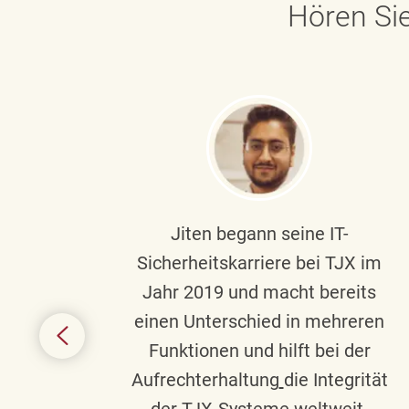
Hören Sie
ndste
Jiten begann seine IT-
uf die
Sicherheitskarriere bei TJX im
chen
Jahr 2019 und macht bereits
einen Unterschied in mehreren
 auf
Funktionen und hilft bei der
in
Aufrechterhaltung
die Integrität
gend
der TJX-Systeme weltweit.