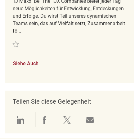
TJ Maxx. Bei The TJX Companies bietet jeder Tag
neue Möglichkeiten für Entwicklung, Entdeckungen
und Erfolge. Du wirst Teil unseres dynamischen
Teams sein, das auf Vielfalt setzt, Zusammenarbeit
fö...
Retten Retail Loss Prevention Associate II REQ136787
Siehe Auch
Teilen Sie diese Gelegenheit
Über LinkedIn teilen
Über Facebook teilen
Über Twitter teilen
Per E-Mail teil