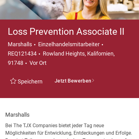
Loss Prevention Associate II
Kategorie
Marshalls
Einzelhandelsmitarbeiter
Ort
REQ121434
Rowland Heights, Kalifornien,
91748
Vor Ort
Jetzt Bewerben
Speichern
Marshalls
Bei The TJX Companies bietet jeder Tag neue
Möglichkeiten für Entwicklung, Entdeckungen und Erfolge.