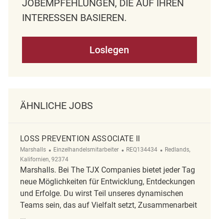
OBEMPFEHLUNGEN, DIE AUF IHREN I
NTERESSEN BASIEREN.
Loslegen
ÄHNLICHE JOBS
LOSS PREVENTION ASSOCIATE II
Kategorie
ReqId
Ort
Marshalls
Einzelhandelsmitarbeiter
REQ134434
Redlands,
Kalifornien, 92374
Marshalls. Bei The TJX Companies bietet jeder Tag
neue Möglichkeiten für Entwicklung, Entdeckungen
und Erfolge. Du wirst Teil unseres dynamischen
Teams sein, das auf Vielfalt setzt, Zusammenarbeit
...