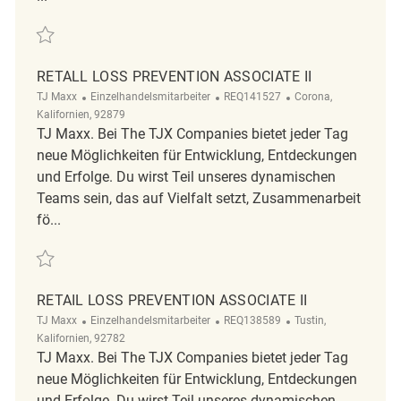
Retten Loss Prevention Associate II REQ134434
RETALL LOSS PREVENTION ASSOCIATE II
Kategorie
ReqId
Ort
TJ Maxx
Einzelhandelsmitarbeiter
REQ141527
Corona,
Kalifornien, 92879
TJ Maxx. Bei The TJX Companies bietet jeder Tag
neue Möglichkeiten für Entwicklung, Entdeckungen
und Erfolge. Du wirst Teil unseres dynamischen
Teams sein, das auf Vielfalt setzt, Zusammenarbeit
fö...
Retten Retall Loss Prevention Associate II REQ141527
RETAIL LOSS PREVENTION ASSOCIATE II
Kategorie
ReqId
Ort
TJ Maxx
Einzelhandelsmitarbeiter
REQ138589
Tustin,
Kalifornien, 92782
TJ Maxx. Bei The TJX Companies bietet jeder Tag
neue Möglichkeiten für Entwicklung, Entdeckungen
und Erfolge. Du wirst Teil unseres dynamischen