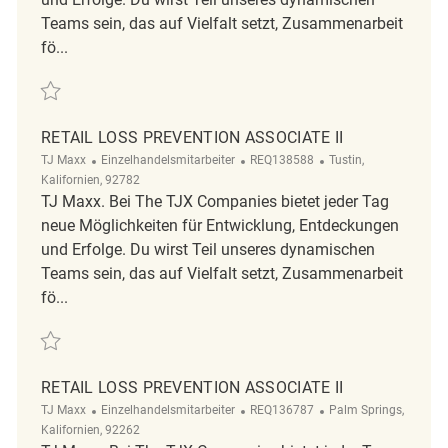
Teams sein, das auf Vielfalt setzt, Zusammenarbeit
fö...
Retten Retail Loss Prevention Associate II REQ138589
RETAIL LOSS PREVENTION ASSOCIATE II
Kategorie
ReqId
Ort
TJ Maxx
Einzelhandelsmitarbeiter
REQ138588
Tustin,
Kalifornien, 92782
TJ Maxx. Bei The TJX Companies bietet jeder Tag
neue Möglichkeiten für Entwicklung, Entdeckungen
und Erfolge. Du wirst Teil unseres dynamischen
Teams sein, das auf Vielfalt setzt, Zusammenarbeit
fö...
Retten Retail Loss Prevention Associate II REQ138588
RETAIL LOSS PREVENTION ASSOCIATE II
Kategorie
ReqId
Ort
TJ Maxx
Einzelhandelsmitarbeiter
REQ136787
Palm Springs,
Kalifornien, 92262