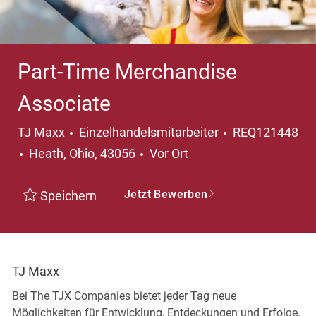
Part-Time Merchandise
Associate
Kategorie
TJ Maxx
Einzelhandelsmitarbeiter
REQ121448
Ort
Heath, Ohio, 43056
Vor Ort
Jetzt Bewerben
Speichern
TJ Maxx
Bei The TJX Companies bietet jeder Tag neue
Möglichkeiten für Entwicklung, Entdeckungen und Erfolge.