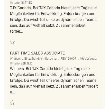
Ontario, N8T 1E9
TJX Canada. Bei TJX Canada bietet jeder Tag neue
Möglichkeiten für Entwicklung, Entdeckungen und
Erfolge. Du wirst Teil unseres dynamischen Teams
sein, das auf Vielfalt setzt, Zusammenarbeit
förder...
Retten Retail Store Associate Part Time Seasonal Marshalls/HomeSen
PART TIME SALES ASSOCIATE
Kategorie
ReqId
Ort
Winners
Einzelhandelsmitarbeiter
REQ129629
Mississauga,
Ontario, L5B 4M6
Winners. Bei TJX Canada bietet jeder Tag neue
Möglichkeiten für Entwicklung, Entdeckungen und
Erfolge. Du wirst Teil unseres dynamischen Teams
sein, das auf Vielfalt setzt, Zusammenarbeit fördert
u...
Retten Part Time Sales Associate REQ129629