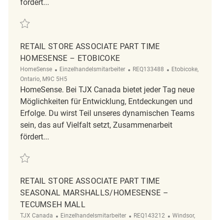
fördert...
Retten Store Associate, Part Time, Marshalls, Warden REQ140232
RETAIL STORE ASSOCIATE PART TIME
HOMESENSE – ETOBICOKE
Kategorie
ReqId
Ort
HomeSense
Einzelhandelsmitarbeiter
REQ133488
Etobicoke,
Ontario, M9C 5H5
HomeSense. Bei TJX Canada bietet jeder Tag neue
Möglichkeiten für Entwicklung, Entdeckungen und
Erfolge. Du wirst Teil unseres dynamischen Teams
sein, das auf Vielfalt setzt, Zusammenarbeit
fördert...
Retten Retail Store Associate Part Time HomeSense – Etobicoke REQ1
RETAIL STORE ASSOCIATE PART TIME
SEASONAL MARSHALLS/HOMESENSE –
TECUMSEH MALL
Kategorie
ReqId
Ort
TJX Canada
Einzelhandelsmitarbeiter
REQ143212
Windsor,