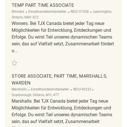
TEMP PART TIME ASSOCIATE
Kategorie
ReqId
Ort
Winners
Einzelhandelsmitarbeiter
REQ137358
Leamington,
Ontario, N8H 3C2
Winners. Bei TJX Canada bietet jeder Tag neue
Möglichkeiten für Entwicklung, Entdeckungen und
Erfolge. Du wirst Teil unseres dynamischen Teams
sein, das auf Vielfalt setzt, Zusammenarbeit fördert
u...
Retten Temp part time Associate REQ137358
STORE ASSOCIATE, PART TIME, MARSHALLS,
WARDEN
Kategorie
ReqId
Ort
Marshalls
Einzelhandelsmitarbeiter
REQ140232
Scarborough, Ontario, M1L 4T7
Marshalls. Bei TJX Canada bietet jeder Tag neue
Möglichkeiten für Entwicklung, Entdeckungen und
Erfolge. Du wirst Teil unseres dynamischen Teams
sein, das auf Vielfalt setzt, Zusammenarbeit