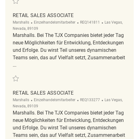
RETAIL SALES ASSOCIATE
Kategorie
ReqId
Ort
Marshalls
Einzelhandelsmitarbeiter
REQ141811
Las Vegas,
Nevada, 89109
Marshalls. Bei The TJX Companies bietet jeder Tag
neue Möglichkeiten für Entwicklung, Entdeckungen
und Erfolge. Du wirst Teil unseres dynamischen
Teams sein, das auf Vielfalt setzt, Zusammenarbeit
...
Retten Retail sales Associate REQ141811
RETAIL SALES ASSOCIATE
Kategorie
ReqId
Ort
Marshalls
Einzelhandelsmitarbeiter
REQ133277
Las Vegas,
Nevada, 89109
Marshalls. Bei The TJX Companies bietet jeder Tag
neue Möglichkeiten für Entwicklung, Entdeckungen
und Erfolge. Du wirst Teil unseres dynamischen
Teams sein, das auf Vielfalt setzt, Zusammenarbeit