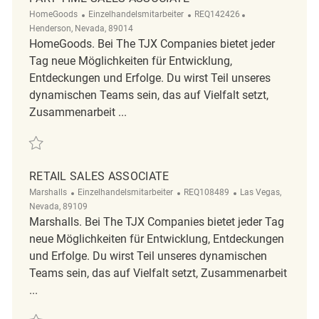
Kategorie
ReqId
Ort
HomeGoods
Einzelhandelsmitarbeiter
REQ142426
Henderson, Nevada, 89014
HomeGoods. Bei The TJX Companies bietet jeder
Tag neue Möglichkeiten für Entwicklung,
Entdeckungen und Erfolge. Du wirst Teil unseres
dynamischen Teams sein, das auf Vielfalt setzt,
Zusammenarbeit ...
Retten Part Time Sales Associate REQ142426
RETAIL SALES ASSOCIATE
Kategorie
ReqId
Ort
Marshalls
Einzelhandelsmitarbeiter
REQ108489
Las Vegas,
Nevada, 89109
Marshalls. Bei The TJX Companies bietet jeder Tag
neue Möglichkeiten für Entwicklung, Entdeckungen
und Erfolge. Du wirst Teil unseres dynamischen
Teams sein, das auf Vielfalt setzt, Zusammenarbeit
...
Retten Retail sales associate REQ108489