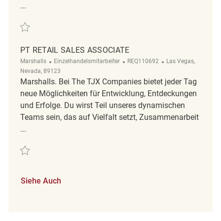
...
Retten Retail Sales Associate REQ133277
PT RETAIL SALES ASSOCIATE
Kategorie
ReqId
Ort
Marshalls
Einzelhandelsmitarbeiter
REQ110692
Las Vegas,
Nevada, 89123
Marshalls. Bei The TJX Companies bietet jeder Tag
neue Möglichkeiten für Entwicklung, Entdeckungen
und Erfolge. Du wirst Teil unseres dynamischen
Teams sein, das auf Vielfalt setzt, Zusammenarbeit
...
Retten PT Retail Sales Associate REQ110692
Siehe Auch