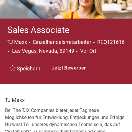
Sales Associate
Kategorie
TJ Maxx
Einzelhandelsmitarbeiter
REQ121616
Ort
Las Vegas, Nevada, 89149
Vor Ort
Jetzt Bewerben
Speichern
TJ Maxx
Bei The TJX Companies bietet jeder Tag neue
Möglichkeiten für Entwicklung, Entdeckungen und Erfolge.
Du wirst Teil unseres dynamischen Teams sein, das auf
Vielfalt setzt, Zusammenarbeit fördert und deine